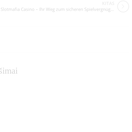
KITAS
Slotmafia Casino – Ihr Weg zum sicheren Spielvergnügen und lukrativen Boni
šimai