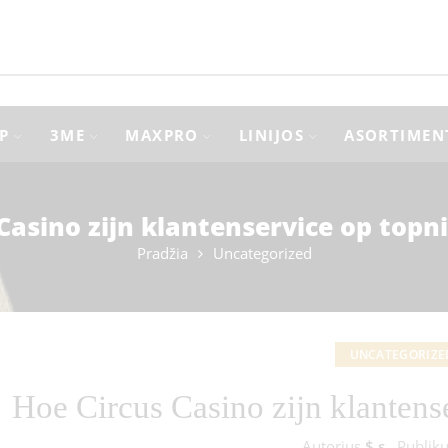
P
3ME
MAXPRO
LINIJOS
ASORTIMEN
Casino zijn klantenservice op top
Pradžia
Uncategorized
UNCATEGORIZE
Hoe Circus Casino zijn klantens
Autorius
$ s
.
Publiku