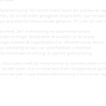
d voelen.
lantenservice kan het verschil maken tussen een positieve en neg
en, zijn ze veel sneller geneigd om terug te keren naar het casin
gen en problemen serieus worden genomen. Dit is een win-win situ
baarheid: 24/7 ondersteuning via verschillende kanalen.
nlijke ervaringen benadrukken de kwaliteit van de service.
logie verbetert de toegankelijkheid en efficiëntie van de service.
ue verbetering op basis van spelerfeedback is essentieel.
erke klantenservice verhoogt de algehele spelerservaring.
e, Circus Casino heeft zijn klantenservice op topniveau weten te h
 dat elke speler, of je nu nieuw bent of een doorgewinterde gambler
Casino een plek is waar klanttevredenheid hoog in het vaandel staa