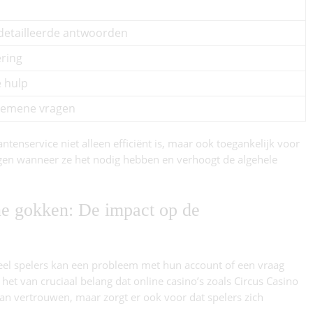
detailleerde antwoorden
ering
e hulp
lgemene vragen
ntenservice niet alleen efficiënt is, maar ook toegankelijk voor
ijgen wanneer ze het nodig hebben en verhoogt de algehele
ne gokken: De impact op de
veel spelers kan een probleem met hun account of een vraag
 het van cruciaal belang dat online casino’s zoals Circus Casino
van vertrouwen, maar zorgt er ook voor dat spelers zich