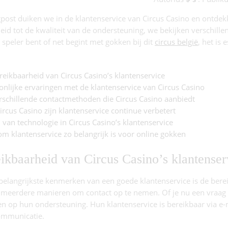
gpost duiken we in de klantenservice van Circus Casino en ontde
eid tot de kwaliteit van de ondersteuning, we bekijken verschille
 speler bent of net begint met gokken bij dit
circus belgië
, het is
reikbaarheid van Circus Casino’s klantenservice
onlijke ervaringen met de klantenservice van Circus Casino
rschillende contactmethoden die Circus Casino aanbiedt
rcus Casino zijn klantenservice continue verbetert
 van technologie in Circus Casino’s klantenservice
m klantenservice zo belangrijk is voor online gokken
ikbaarheid van Circus Casino’s klantenserv
belangrijkste kenmerken van een goede klantenservice is de bereik
n meerdere manieren om contact op te nemen. Of je nu een vraag 
en op hun ondersteuning. Hun klantenservice is bereikbaar via e-m
communicatie.