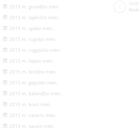
ANK
2015 m. gruodžio mėn.
2015 m. lapkričio mėn.
2015 m. spalio mėn.
2015 m. rugsėjo mėn.
2015 m. rugpjūčio mėn.
2015 m. liepos mėn.
2015 m. birželio mėn.
2015 m. gegužės mėn.
2015 m. balandžio mėn.
2015 m. kovo mėn.
2015 m. vasario mėn.
2015 m. sausio mėn.