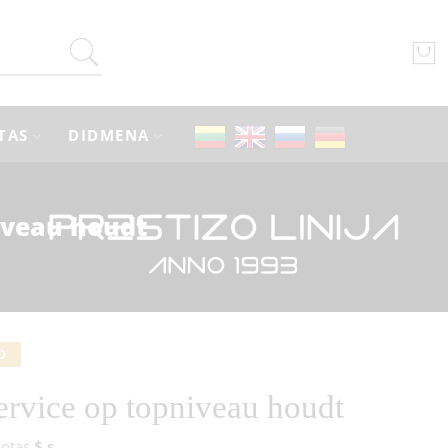
TAS
DIDMENA
niveau houdt
D
ervice op topniveau houdt
otas
$ s