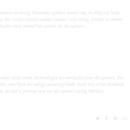
atieve ervaring. Wanneer spelers weten dat ze altijd op hulp
o. Bij Circus Casino voelen spelers zich veilig, omdat ze weten
atie voor zowel het casino als de spelers.
ouden door inzet, technologie en aandacht voor de spelers. Dit
, een fijne en veilige ervaring heeft. Voor mij is het duidelijk
t, en dat is precies wat we als spelers nodig hebben.