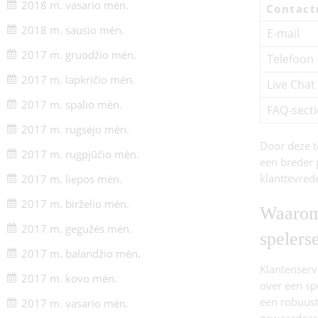
2018 m. vasario mėn.
Contac
2018 m. sausio mėn.
E-mail
2017 m. gruodžio mėn.
Telefoon
2017 m. lapkričio mėn.
Live Chat
2017 m. spalio mėn.
FAQ-secti
2017 m. rugsėjo mėn.
Door deze te
2017 m. rugpjūčio mėn.
een breder 
klanttevred
2017 m. liepos mėn.
2017 m. birželio mėn.
Waarom 
2017 m. gegužės mėn.
spelers
2017 m. balandžio mėn.
Klantenserv
2017 m. kovo mėn.
over een spe
een robuust
2017 m. vasario mėn.