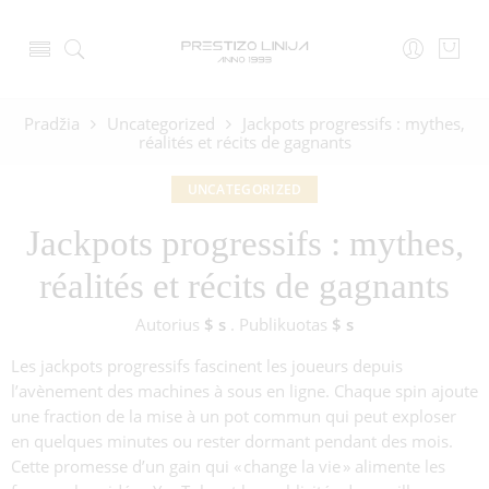
Pradžia
Uncategorized
Jackpots progressifs : mythes,
réalités et récits de gagnants
UNCATEGORIZED
Jackpots progressifs : mythes,
réalités et récits de gagnants
Autorius
$ s
.
Publikuotas
$ s
Les jackpots progressifs fascinent les joueurs depuis
l’avènement des machines à sous en ligne. Chaque spin ajoute
une fraction de la mise à un pot commun qui peut exploser
en quelques minutes ou rester dormant pendant des mois.
Cette promesse d’un gain qui « change la vie » alimente les