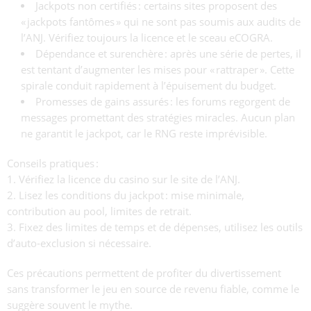
Jackpots non certifiés : certains sites proposent des
« jackpots fantômes » qui ne sont pas soumis aux audits de
l’ANJ. Vérifiez toujours la licence et le sceau eCOGRA.
Dépendance et surenchère : après une série de pertes, il
est tentant d’augmenter les mises pour « rattraper ». Cette
spirale conduit rapidement à l’épuisement du budget.
Promesses de gains assurés : les forums regorgent de
messages promettant des stratégies miracles. Aucun plan
ne garantit le jackpot, car le RNG reste imprévisible.
Conseils pratiques :
1. Vérifiez la licence du casino sur le site de l’ANJ.
2. Lisez les conditions du jackpot : mise minimale,
contribution au pool, limites de retrait.
3. Fixez des limites de temps et de dépenses, utilisez les outils
d’auto‑exclusion si nécessaire.
Ces précautions permettent de profiter du divertissement
sans transformer le jeu en source de revenu fiable, comme le
suggère souvent le mythe.