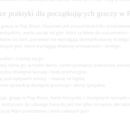
ze praktyki dla początkujących graczy w 
graczy w Play Bison, kluczowe jest zrozumienie kilku podstawo
 wszystkim, warto zacząć od gier, które są łatwe do zrozumienia i 
ealne na start, ponieważ nie wymagają skomplikowanej strategi
żonych gier, które wymagają większej umiejętności i strategii.
budżet i trzymaj się go.
stuj różne gry w trybie demo, zanim postawisz prawdziwe pienią
ystuj dostępne bonusy i kody promocyjne.
aj pod wpływem emocji – stawiaj na logikę.
rnie sprawdzaj dostępne promocje i oferty specjalne.
c, grając w Play Bison, warto korzystać z dostępnych narzędzi o
, że kluczem do udanego hazardu jest nie tylko szczęście, ale ta
Życzę Wam powodzenia i wielu udanych gier!