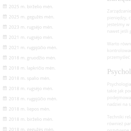
2025 m. birželio mėn.
Zarządzanie
2025 m. gegužės mėn.
pieniędzy, 
jesteśmy w 
2023 m. rugsėjo mėn.
nawet jeśli 
2021 m. rugsėjo mėn.
Warto równi
2021 m. rugpjūčio mėn.
kontrolowan
przemyśleć 
2018 m. gruodžio mėn.
2018 m. lapkričio mėn.
Psychol
2018 m. spalio mėn.
Psychologia
2018 m. rugsėjo mėn.
takie jak p
podejmować 
2018 m. rugpjūčio mėn.
nadziei na s
2018 m. liepos mėn.
Techniki re
2018 m. birželio mėn.
również pam
2018 m. gegužės mėn.
pozytywne n