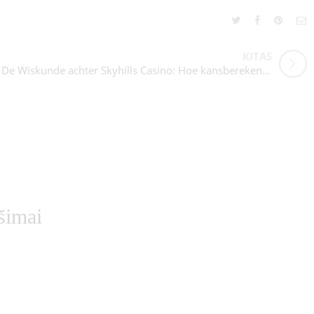
KITAS
De Wiskunde achter Skyhills Casino: Hoe kansberekening je winstkansen vergroot
šimai