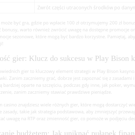
Zwrót części utraconych środków po danym
może być gra, gdzie po wpłacie 100 zł otrzymujemy 200 zł bon
 bonusy, warto również zwrócić uwagę na dostępne promocje oraz
mocje sezonowe, które mogą być bardzo korzystne. Pamiętaj, aby
i!
ść gier: Klucz do sukcesu w Play Bison 
iednich gier to kluczowy element strategii w Play Bison kasyno.
wki. Zanim zaczniemy grać, dobrze jest zapoznać się z zasadami i 
ą bardziej oparte na szczęściu, podczas gdy inne, jak poker, wyma
czenie, zanim zaczniemy stawiać prawdziwe pieniądze.
n casino znajdziesz wiele różnych gier, które mogą dostarczyć wie
zasady, takie jak strategia podstawowa, aby zmniejszyć przewagę 
ać uwagę na RTP oraz zmienność gier, co pomoże w podjęciu dec
anie budżetem: Jak uniknąć pułapek fina