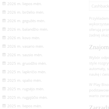
2026 m. liepos mėn.
Cashback
2026 m. birželio mėn.
Przykładem 
2026 m. gegužės mėn.
wykorzystać
2026 m. balandžio mėn.
oferują pro
żadnej okazj
2026 m. kovo mėn.
Znajomo
2026 m. vasario mėn.
2026 m. sausio mėn.
Wybór odpow
style rozgry
2025 m. gruodžio mėn.
automaty, s
2025 m. lapkričio mėn.
naukę i ćwi
2025 m. spalio mėn.
W Play Biso
2025 m. rugsėjo mėn.
podstawowe 
warto zwrac
2025 m. rugpjūčio mėn.
2025 m. liepos mėn.
Zarządz