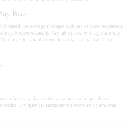
Play Bison
wych zasad, które mogą znacząco wpłynąć na doświadczenie z
oferują korzystne zasady. Gry takie jak ruletka czy automaty
i. W miarę zdobywania doświadczenia, można przejść do
dze.
raz informacji, aby zwiększyć swoje szanse na sukces.
kże wiedza i umiejętność zarządzania swoimi emocjami oraz