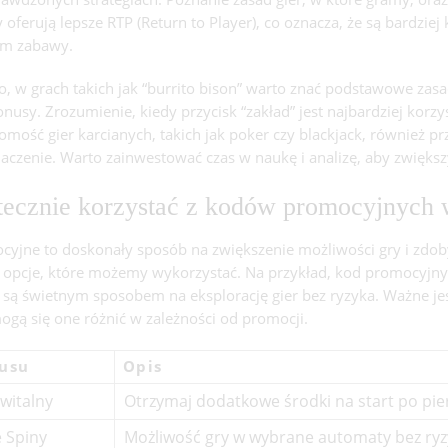
 oferują lepsze RTP (Return to Player), co oznacza, że są bardzie
em zabawy.
, w grach takich jak “burrito bison” warto znać podstawowe za
nusy. Zrozumienie, kiedy przycisk “zakład” jest najbardziej kor
jomość gier karcianych, takich jak poker czy blackjack, również p
czenie. Warto zainwestować czas w naukę i analizę, aby zwiększ
tecznie korzystać z kodów promocyjnych 
cyjne to doskonały sposób na zwiększenie możliwości gry i zd
 opcje, które możemy wykorzystać. Na przykład, kod promocyjn
e są świetnym sposobem na eksplorację gier bez ryzyka. Ważne je
gą się one różnić w zależności od promocji.
usu
Opis
witalny
Otrzymaj dodatkowe środki na start po pi
 Spiny
Możliwość gry w wybrane automaty bez ryz