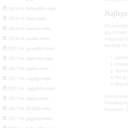
2018 m. balandžio mėn.
Najleps
2018 m. kovo mėn.
Dla nowych 
2018 m. vasario mėn.
gry. Przede
2018 m. sausio mėn.
mogą być id
bardziej zło
2017 m. gruodžio mėn.
Ustal 
2017 m. lapkričio mėn.
Przete
2017 m. spalio mėn.
Wykorz
Nie gr
2017 m. rugsėjo mėn.
Regula
2017 m. rugpjūčio mėn.
Podsumowują
2017 m. liepos mėn.
Pamiętajcie
2017 m. birželio mėn.
finansami. 
2017 m. gegužės mėn.