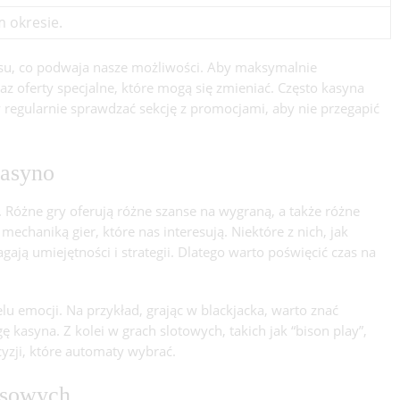
 okresie.
usu, co podwaja nasze możliwości. Aby maksymalnie
 oferty specjalne, które mogą się zmieniać. Często kasyna
 regularnie sprawdzać sekcję z promocjami, aby nie przegapić
kasyno
 Różne gry oferują różne szanse na wygraną, a także różne
mechaniką gier, które nas interesują. Niektóre z nich, jak
gają umiejętności i strategii. Dlatego warto poświęcić czas na
lu emocji. Na przykład, grając w blackjacka, warto znać
kasyna. Z kolei w grach slotowych, takich jak “bison play”,
yzji, które automaty wybrać.
nsowych