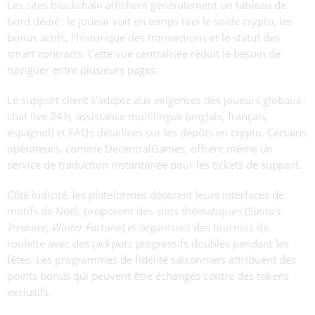
Les sites blockchain affichent généralement un tableau de
bord dédié : le joueur voit en temps réel le solde crypto, les
bonus actifs, l’historique des transactions et le statut des
smart contracts. Cette vue centralisée réduit le besoin de
naviguer entre plusieurs pages.
Le support client s’adapte aux exigences des joueurs globaux :
chat live 24 h, assistance multilingue (anglais, français,
espagnol) et FAQs détaillées sur les dépôts en crypto. Certains
opérateurs, comme DecentralGames, offrent même un
service de traduction instantanée pour les tickets de support.
Côté ludicité, les plateformes décorent leurs interfaces de
motifs de Noël, proposent des slots thématiques (
Santa’s
Treasure
,
Winter Fortune
) et organisent des tournois de
roulette avec des jackpots progressifs doublés pendant les
fêtes. Les programmes de fidélité saisonniers attribuent des
points bonus qui peuvent être échangés contre des tokens
exclusifs.