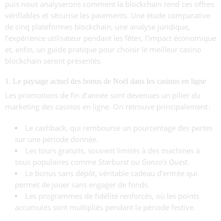
puis nous analyserons comment la blockchain rend ces offres
vérifiables et sécurise les paiements. Une étude comparative
de cinq plateformes blockchain, une analyse juridique,
l’expérience utilisateur pendant les fêtes, l’impact économique
et, enfin, un guide pratique pour choisir le meilleur casino
blockchain seront présentés.
1. Le paysage actuel des bonus de Noël dans les casinos en ligne
Les promotions de fin d’année sont devenues un pilier du
marketing des casinos en ligne. On retrouve principalement :
Le cashback, qui rembourse un pourcentage des pertes
sur une période donnée.
Les tours gratuits, souvent limités à des machines à
sous populaires comme
Starburst
ou
Gonzo’s Quest
.
Le bonus sans dépôt, véritable cadeau d’entrée qui
permet de jouer sans engager de fonds.
Les programmes de fidélité renforcés, où les points
accumulés sont multipliés pendant la période festive.