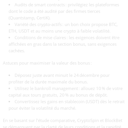
Audits de smart contracts : privilégiez les plateformes
dont le code a été audité par des firmes tierces
(Quantstamp, CertiK).
Variété des crypto‑actifs : un bon choix propose BTC,
ETH, USDT et au moins une crypto à faible volatilité.
Conditions de mise claires : les exigences doivent être
affichées en gras dans la section bonus, sans exigences
cachées.
Astuces pour maximiser la valeur des bonus :
Déposez juste avant minuit le 24 décembre pour
profiter de la durée maximale du bonus.
Utilisez le bankroll management : allouez 10 % de votre
capital aux tours gratuits, 20 % au bonus de dépôt.
Convertissez les gains en stablecoin (USDT) dès le retrait
pour éviter la volatilité du marché.
En se basant sur l’étude comparative, CryptoSpin et BlockBet
se démarquent par la clarté de leurs conditions et la rapidité