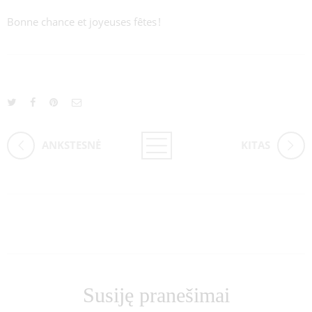
Bonne chance et joyeuses fêtes !
ANKSTESNĖ
KITAS
Susiję pranešimai