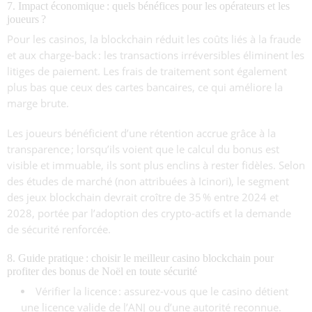
7. Impact économique : quels bénéfices pour les opérateurs et les
joueurs ?
Pour les casinos, la blockchain réduit les coûts liés à la fraude
et aux charge‑back : les transactions irréversibles éliminent les
litiges de paiement. Les frais de traitement sont également
plus bas que ceux des cartes bancaires, ce qui améliore la
marge brute.
Les joueurs bénéficient d’une rétention accrue grâce à la
transparence ; lorsqu’ils voient que le calcul du bonus est
visible et immuable, ils sont plus enclins à rester fidèles. Selon
des études de marché (non attribuées à Icinori), le segment
des jeux blockchain devrait croître de 35 % entre 2024 et
2028, portée par l’adoption des crypto‑actifs et la demande
de sécurité renforcée.
8. Guide pratique : choisir le meilleur casino blockchain pour
profiter des bonus de Noël en toute sécurité
Vérifier la licence : assurez‑vous que le casino détient
une licence valide de l’ANJ ou d’une autorité reconnue.