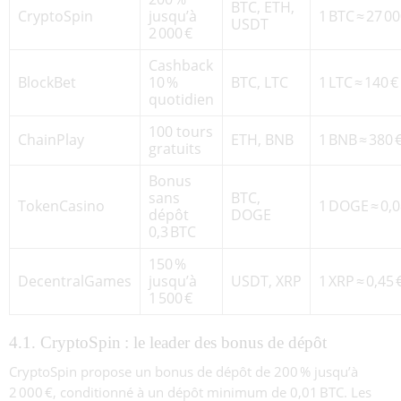
BTC, ETH,
CryptoSpin
jusqu’à
1 BTC ≈ 27 00
USDT
2 000 €
Cashback
BlockBet
10 %
BTC, LTC
1 LTC ≈ 140 €
quotidien
100 tours
ChainPlay
ETH, BNB
1 BNB ≈ 380 
gratuits
Bonus
sans
BTC,
TokenCasino
1 DOGE ≈ 0,0
dépôt
DOGE
0,3 BTC
150 %
DecentralGames
jusqu’à
USDT, XRP
1 XRP ≈ 0,45 
1 500 €
4.1. CryptoSpin : le leader des bonus de dépôt
CryptoSpin propose un bonus de dépôt de 200 % jusqu’à
2 000 €, conditionné à un dépôt minimum de 0,01 BTC. Les