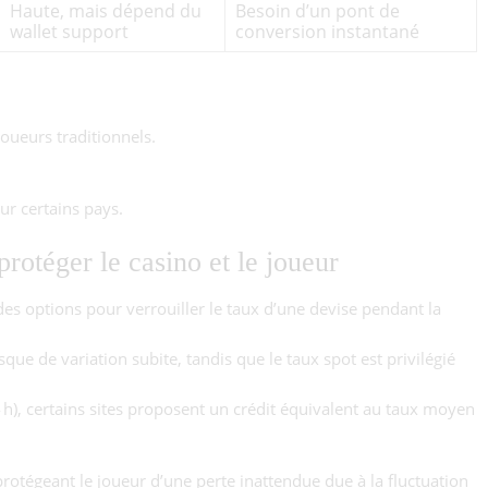
Haute, mais dépend du
Besoin d’un pont de
wallet support
conversion instantané
oueurs traditionnels.
ur certains pays.
protéger le casino et le joueur
des options pour verrouiller le taux d’une devise pendant la
sque de variation subite, tandis que le taux spot est privilégié
4 h), certains sites proposent un crédit équivalent au taux moyen
otégeant le joueur d’une perte inattendue due à la fluctuation