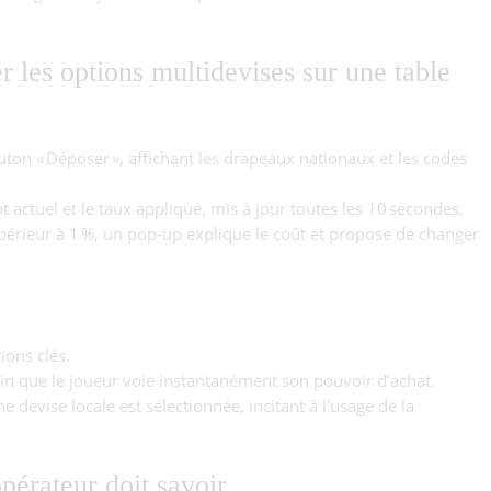
 les options multidevises sur une table
uton « Déposer », affichant les drapeaux nationaux et les codes
 actuel et le taux appliqué, mis à jour toutes les 10 secondes.
périeur à 1 %, un pop‑up explique le coût et propose de changer
ions clés.
afin que le joueur voie instantanément son pouvoir d’achat.
devise locale est sélectionnée, incitant à l’usage de la
pérateur doit savoir