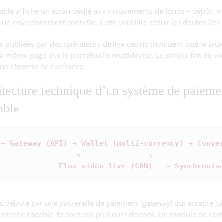
table affiche un écran dédié aux mouvements de fonds – dépôt, m
 un environnement contrôlé. Cette visibilité réduit les doutes li
 publiées par des opérateurs de live casino indiquent que le taux
la même page que le portefeuille multidevise. Le simple fait de vo
ne réponse de confiance.
itecture technique d’un système de paiemen
mble
 → Gateway (API) → Wallet (multi‑currency) → Conver
            ↖︎               ↘︎

s débute par une passerelle de paiement (gateway) qui accepte car
e interne capable de contenir plusieurs devises. Un module de co