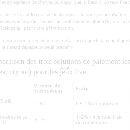
es agrégateurs de change, puis applique, si besoin, un taux fixe p
n avec le flux vidéo du live dealer nécessite une synchronisation s
de jeu avant que le croupier ne confirme le résultat à l’écran. L
décalage qui peut nuire à l’immersion.
mes de monitoring en temps réel assurent que le taux appliqué r
i le spread dépasse un seuil prédéfini.
araison des trois solutions de paiement les
s, crypto) pour les jeux live
Vitesse de
n
Frais
traitement
Skrill,
1–3 s
0,5–1 % du montant
ncaires (Visa,
1–2 % + éventuel frais
5–15 s
rd)
de conversion