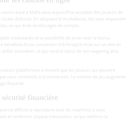
 casino basé à Malte peut aujourd’hui accepter des joueurs de
cale distincte. En adoptant le multidevise, les sites respectent
tion, ce qui évite les blocages de compte.
épôts instantanés et la possibilité de jouer avec le bonus
uro bénéficie d’une conversion 0 % lorsqu’il mise sur un slot en
 dollar australien, ce qui rend le calcul de son wagering plus
plusieurs plateformes a montré que les joueurs qui peuvent
ue ceux contraints à la conversion. Le volume de jeu augmente
ge disparaît.
 sécurité financière
arence difficile à reproduire avec les machines à sous
ains et confirmer chaque transaction, ce qui renforce la