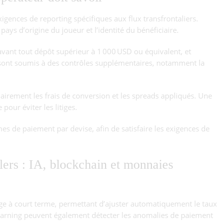
gences de reporting spécifiques aux flux transfrontaliers.
pays d’origine du joueur et l’identité du bénéficiaire.
avant tout dépôt supérieur à 1 000 USD ou équivalent, et
o sont soumis à des contrôles supplémentaires, notamment la
lairement les frais de conversion et les spreads appliqués. Une
pour éviter les litiges.
es de paiement par devise, afin de satisfaire les exigences de
lers : IA, blockchain et monnaies
change à court terme, permettant d’ajuster automatiquement le taux
earning peuvent également détecter les anomalies de paiement