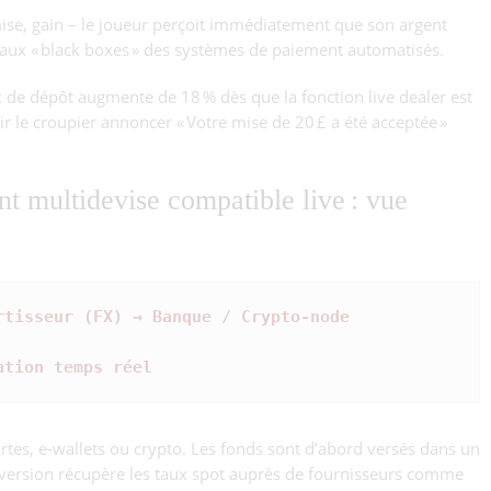
ise, gain – le joueur perçoit immédiatement que son argent
és aux « black boxes » des systèmes de paiement automatisés.
 de dépôt augmente de 18 % dès que la fonction live dealer est
ir le croupier annoncer « Votre mise de 20 £ a été acceptée »
t multidevise compatible live : vue
tisseur (FX) → Banque / Crypto‑node

tes, e‑wallets ou crypto. Les fonds sont d’abord versés dans un
nversion récupère les taux spot auprès de fournisseurs comme