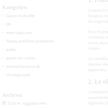
Kategorijos
L’expansion
Bangkok, de
Casino Aruba Bet
les exigence
EN
Pour le joue
mem-saab.com
immédiat off
Plaukų priežiūros priemonės
euros, alors
simple.
public
queen win casino
Ces bénéfic
déposer dan
stanmerhouse.co.uk
également, c
Uncategorized
2. Le rô
L’interactio
Archyvai
automatisées
légitimité 
2026 m. rugpjūčio mėn.