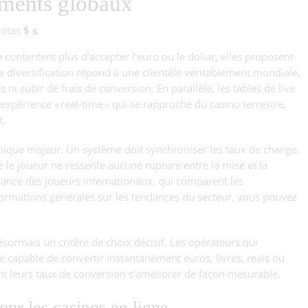
ements globaux
otas
$ s
 contentent plus d’accepter l’euro ou le dollar, elles proposent
 diversification répond à une clientèle véritablement mondiale,
i subir de frais de conversion. En parallèle, les tables de live
 expérience « real‑time » qui se rapproche du casino terrestre,
t.
hnique majeur. Un système doit synchroniser les taux de change,
e le joueur ne ressente aucune rupture entre la mise et la
nfiance des joueurs internationaux, qui comparent les
nformations générales sur les tendances du secteur, vous pouvez
ésormais un critère de choix décisif. Les opérateurs qui
e capable de convertir instantanément euros, livres, reais ou
t leurs taux de conversion s’améliorer de façon mesurable.
our les casinos en ligne