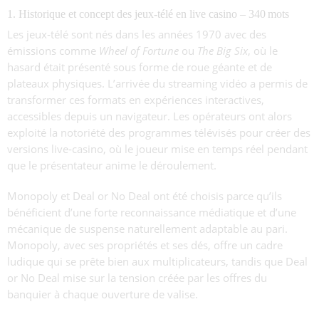
1. Historique et concept des jeux‑télé en live casino – 340 mots
Les jeux‑télé sont nés dans les années 1970 avec des
émissions comme
Wheel of Fortune
ou
The Big Six
, où le
hasard était présenté sous forme de roue géante et de
plateaux physiques. L’arrivée du streaming vidéo a permis de
transformer ces formats en expériences interactives,
accessibles depuis un navigateur. Les opérateurs ont alors
exploité la notoriété des programmes télévisés pour créer des
versions live‑casino, où le joueur mise en temps réel pendant
que le présentateur anime le déroulement.
Monopoly et Deal or No Deal ont été choisis parce qu’ils
bénéficient d’une forte reconnaissance médiatique et d’une
mécanique de suspense naturellement adaptable au pari.
Monopoly, avec ses propriétés et ses dés, offre un cadre
ludique qui se prête bien aux multiplicateurs, tandis que Deal
or No Deal mise sur la tension créée par les offres du
banquier à chaque ouverture de valise.