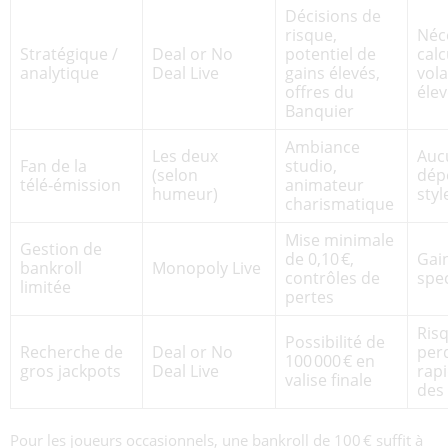
Décisions de
risque,
Néc
Stratégique /
Deal or No
potentiel de
calc
analytique
Deal Live
gains élevés,
vola
offres du
éle
Banquier
Ambiance
Les deux
Auc
Fan de la
studio,
(selon
dép
télé‑émission
animateur
humeur)
styl
charismatique
Mise minimale
Gestion de
de 0,10 €,
Gai
bankroll
Monopoly Live
contrôles de
spec
limitée
pertes
Ris
Possibilité de
Recherche de
Deal or No
per
100 000 € en
gros jackpots
Deal Live
rap
valise finale
des
Pour les joueurs occasionnels, une bankroll de 100 € suffit à