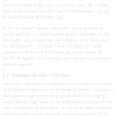
(mise minimale) ou
Big
(mise maximale). Deux dés virtuels
sont lancés, chaque face affichant un multiplicateur : 1×, 2×,
5× ou le symbole du “Golden Egg”.
Le “Bonus Wheel” s’active chaque fois que le symbole du
poulet apparaît. La roue comporte quatre segments : 2×, 4×,
10× et 20×. Les probabilités sont réparties ainsi : 50 % pour
2×, 30 % pour 4×, 15 % pour 10× et 5 % pour 20×. Cette
répartition influence le RTP global, qui oscille autour de
96,5 % ; le segment 20×, bien que rare, booste le gain moyen
lorsqu’il apparaît.
2.1. Stratégies de mise – 150 mots
Les joueurs débutants privilégient la mise
Small
pour profiter
de la fréquence élevée du 2× et limiter les pertes. Les joueurs
plus aguerris augmentent progressivement la mise
Big
dès
que le “Golden Egg” apparaît, car il déclenche le Bonus Wheel
avec un potentiel de gain élevé. Un timing de relance efficace
consiste à observer les cycles de la roue ; si plusieurs 2× se