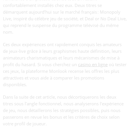
confortablement installés chez eux. Deux titres se
démarquent aujourd’hui sur le marché français : Monopoly
Live, inspiré du célèbre jeu de société, et Deal or No Deal Live,
qui reprend le suspense du programme télévisé du même
nom.
Ces deux expériences ont rapidement conquis les amateurs
de jeux‑live grâce à leurs graphismes haute définition, leurs
animateurs charismatiques et leurs mécanismes de mise à
profit du hasard. Si vous cherchez un
casino en ligne
où tester
ces jeux, la plateforme Monlook recense les offres les plus
attractives et vous aide à comparer les promotions
disponibles.
Dans la suite de cet article, nous décortiquerons les deux
titres sous l’angle fonctionnel, nous analyserons l’expérience
de jeu, nous détaillerons les stratégies possibles, puis nous
passerons en revue les bonus et les critères de choix selon
votre profil de joueur.