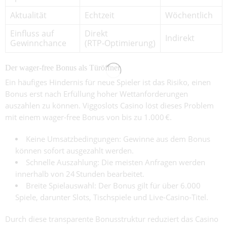
Aktualität
Echtzeit
Wöchentlich
Einfluss auf
Direkt
Indirekt
Gewinnchance
(RTP‑Optimierung)
Der wager‑free Bonus als Türöffner
Ein häufiges Hindernis für neue Spieler ist das Risiko, einen
Bonus erst nach Erfüllung hoher Wettanforderungen
auszahlen zu können. Viggoslots Casino löst dieses Problem
mit einem wager‑free Bonus von bis zu 1.000 €.
Keine Umsatzbedingungen: Gewinne aus dem Bonus
können sofort ausgezahlt werden.
Schnelle Auszahlung: Die meisten Anfragen werden
innerhalb von 24 Stunden bearbeitet.
Breite Spielauswahl: Der Bonus gilt für über 6.000
Spiele, darunter Slots, Tischspiele und Live‑Casino‑Titel.
Durch diese transparente Bonusstruktur reduziert das Casino