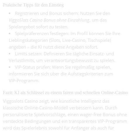
Praktische Tipps für den Einstieg
Registrieren und Bonus sichern: Nutzen Sie den
ViggoSlots Casino Bonus ohne Einzahlung
, um das
Spielangebot sofort zu testen.
Spielpräferenzen festlegen: Im Profil können Sie Ihre
Lieblingskategorien (Slots, Live‑Casino, Tischspiele)
angeben – die KI nutzt diese Angaben sofort.
Limits setzen: Definieren Sie tägliche Einsatz‑ und
Verlustlimits, um verantwortungsbewusst zu spielen.
VIP‑Status prüfen: Wenn Sie regelmäßig spielen,
informieren Sie sich über die Aufstiegskriterien zum
VIP‑Programm.
Fazit: KI als Schlüssel zu einem fairen und schnellen Online‑Casino
Viggoslots Casino zeigt, wie künstliche Intelligenz das
klassische Online‑Casino‑Modell verbessern kann. Durch
personalisierte Spielvorschläge, einen wager‑free Bonus ohne
versteckte Bedingungen und ein transparentes VIP‑Programm
wird das Spielerlebnis sowohl für Anfänger als auch für