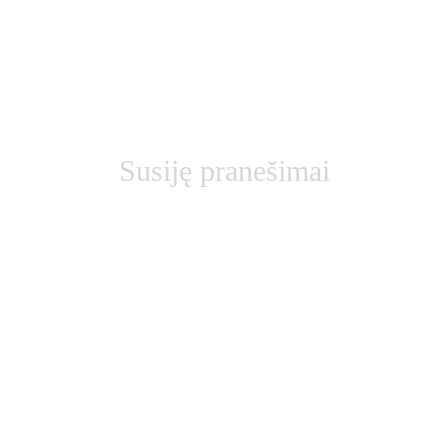
Susiję pranešimai