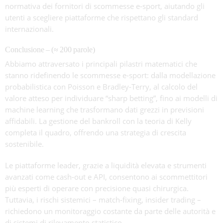
normativa dei fornitori di scommesse e‑sport, aiutando gli
utenti a scegliere piattaforme che rispettano gli standard
internazionali.
Conclusione – (≈ 200 parole)
Abbiamo attraversato i principali pilastri matematici che
stanno ridefinendo le scommesse e‑sport: dalla modellazione
probabilistica con Poisson e Bradley‑Terry, al calcolo del
valore atteso per individuare “sharp betting”, fino ai modelli di
machine learning che trasformano dati grezzi in previsioni
affidabili. La gestione del bankroll con la teoria di Kelly
completa il quadro, offrendo una strategia di crescita
sostenibile.
Le piattaforme leader, grazie a liquidità elevata e strumenti
avanzati come cash‑out e API, consentono ai scommettitori
più esperti di operare con precisione quasi chirurgica.
Tuttavia, i rischi sistemici – match‑fixing, insider trading –
richiedono un monitoraggio costante da parte delle autorità e
di sistemi di rilevamento statistico.