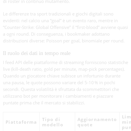
di roster in continuo mutamento.
Le differenze tra sport tradizionali e giochi digitali sono
evidenti: nel calcio una “goal” è un evento raro, mentre in
“Counter‑Strike: Global Offensive” il “first‑blood” avviene quasi
a ogni round. Di conseguenza, i bookmaker adottano
distribuzioni diverse: Poisson per goal, binomiale per round.
Il ruolo dei dati in tempo reale
I feed API delle piattaforme di streaming forniscono statistiche
live (kill‑death ratio, gold per minute, map‑pick percentages).
Quando un giocatore chiave subisce un infortunio durante
una pausa, le quote possono variare del 5‑10 % in pochi
secondi. Questa volatilità è sfruttata da scommettitori che
utilizzano bot per monitorare i cambiamenti e piazzare
puntate prima che il mercato si stabilizzi.
Lim
Tipo di
Aggiornamento
Piattaforma
mi
modello
quote
pun