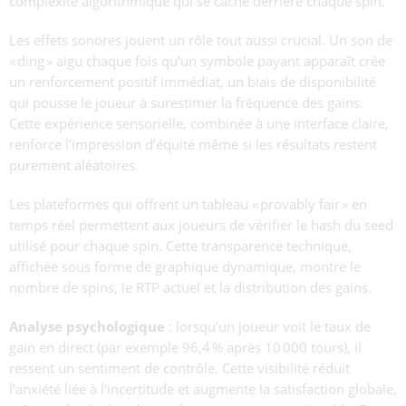
complexité algorithmique qui se cache derrière chaque spin.
Les effets sonores jouent un rôle tout aussi crucial. Un son de
« ding » aigu chaque fois qu’un symbole payant apparaît crée
un renforcement positif immédiat, un biais de disponibilité
qui pousse le joueur à surestimer la fréquence des gains.
Cette expérience sensorielle, combinée à une interface claire,
renforce l’impression d’équité même si les résultats restent
purement aléatoires.
Les plateformes qui offrent un tableau « provably fair » en
temps réel permettent aux joueurs de vérifier le hash du seed
utilisé pour chaque spin. Cette transparence technique,
affichée sous forme de graphique dynamique, montre le
nombre de spins, le RTP actuel et la distribution des gains.
Analyse psychologique
: lorsqu’un joueur voit le taux de
gain en direct (par exemple 96,4 % après 10 000 tours), il
ressent un sentiment de contrôle. Cette visibilité réduit
l’anxiété liée à l’incertitude et augmente la satisfaction globale,