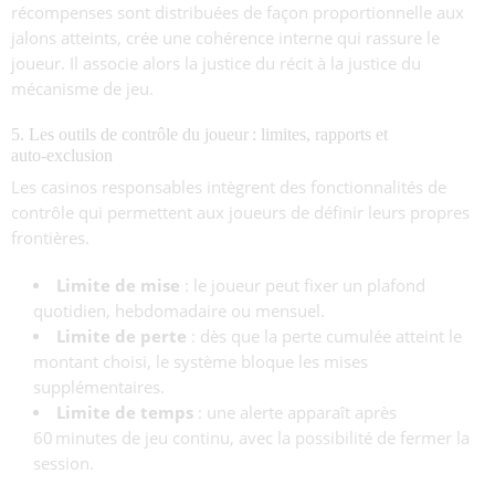
récompenses sont distribuées de façon proportionnelle aux
jalons atteints, crée une cohérence interne qui rassure le
joueur. Il associe alors la justice du récit à la justice du
mécanisme de jeu.
5. Les outils de contrôle du joueur : limites, rapports et
auto‑exclusion
Les casinos responsables intègrent des fonctionnalités de
contrôle qui permettent aux joueurs de définir leurs propres
frontières.
Limite de mise
: le joueur peut fixer un plafond
quotidien, hebdomadaire ou mensuel.
Limite de perte
: dès que la perte cumulée atteint le
montant choisi, le système bloque les mises
supplémentaires.
Limite de temps
: une alerte apparaît après
60 minutes de jeu continu, avec la possibilité de fermer la
session.