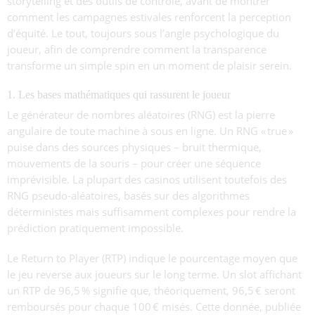
storytelling et des outils de contrôle, avant de montrer
comment les campagnes estivales renforcent la perception
d’équité. Le tout, toujours sous l’angle psychologique du
joueur, afin de comprendre comment la transparence
transforme un simple spin en un moment de plaisir serein.
1. Les bases mathématiques qui rassurent le joueur
Le générateur de nombres aléatoires (RNG) est la pierre
angulaire de toute machine à sous en ligne. Un RNG « true »
puise dans des sources physiques – bruit thermique,
mouvements de la souris – pour créer une séquence
imprévisible. La plupart des casinos utilisent toutefois des
RNG pseudo‑aléatoires, basés sur des algorithmes
déterministes mais suffisamment complexes pour rendre la
prédiction pratiquement impossible.
Le Return to Player (RTP) indique le pourcentage moyen que
le jeu reverse aux joueurs sur le long terme. Un slot affichant
un RTP de 96,5 % signifie que, théoriquement, 96,5 € seront
remboursés pour chaque 100 € misés. Cette donnée, publiée