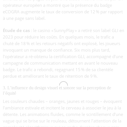
opérateur européen a montré que la présence du badge
eCOGRA augmente le taux de conversion de 12 % par rapport
à une page sans label.
Étude de cas
: le casino « SunnyPlay » a retiré son label GLI en
2023 pour réduire les coûts. En quelques mois, le trafic a
chuté de 18 % et les retours négatifs ont explosé, les joueurs
invoquant un manque de confiance. Six mois plus tard,
l’opérateur a ré‑obtenu la certification GLI, accompagné d’une
campagne de communication mettant en avant le nouveau
badge. Le trafic a rebondi, regagnant 15 % de sa clientèle
perdue et améliorant le taux de rétention de 9 %.
3. L’influence du design visuel et sonore sur la perception de
l’équité
Les couleurs chaudes – oranges, jaunes et rouges – évoquent
l’ambiance estivale et incitent le cerveau à associer le jeu à la
détente. Les animations fluides, comme le scintillement d’une
vague qui se brise sur le rouleau, détournent l’attention de la