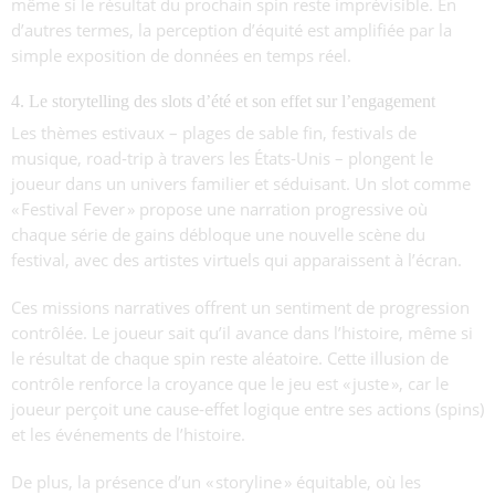
même si le résultat du prochain spin reste imprévisible. En
d’autres termes, la perception d’équité est amplifiée par la
simple exposition de données en temps réel.
4. Le storytelling des slots d’été et son effet sur l’engagement
Les thèmes estivaux – plages de sable fin, festivals de
musique, road‑trip à travers les États‑Unis – plongent le
joueur dans un univers familier et séduisant. Un slot comme
« Festival Fever » propose une narration progressive où
chaque série de gains débloque une nouvelle scène du
festival, avec des artistes virtuels qui apparaissent à l’écran.
Ces missions narratives offrent un sentiment de progression
contrôlée. Le joueur sait qu’il avance dans l’histoire, même si
le résultat de chaque spin reste aléatoire. Cette illusion de
contrôle renforce la croyance que le jeu est « juste », car le
joueur perçoit une cause‑effet logique entre ses actions (spins)
et les événements de l’histoire.
De plus, la présence d’un « storyline » équitable, où les