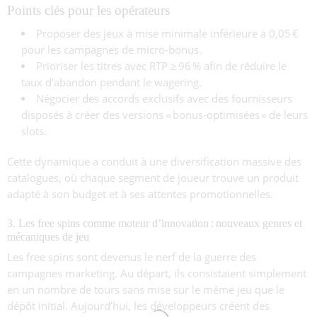
Points clés pour les opérateurs
Proposer des jeux à mise minimale inférieure à 0,05 €
pour les campagnes de micro‑bonus.
Prioriser les titres avec RTP ≥ 96 % afin de réduire le
taux d’abandon pendant le wagering.
Négocier des accords exclusifs avec des fournisseurs
disposés à créer des versions « bonus‑optimisées » de leurs
slots.
Cette dynamique a conduit à une diversification massive des
catalogues, où chaque segment de joueur trouve un produit
adapté à son budget et à ses attentes promotionnelles.
3. Les free spins comme moteur d’innovation : nouveaux genres et
mécaniques de jeu
Les free spins sont devenus le nerf de la guerre des
campagnes marketing. Au départ, ils consistaient simplement
en un nombre de tours sans mise sur le même jeu que le
dépôt initial. Aujourd’hui, les développeurs créent des