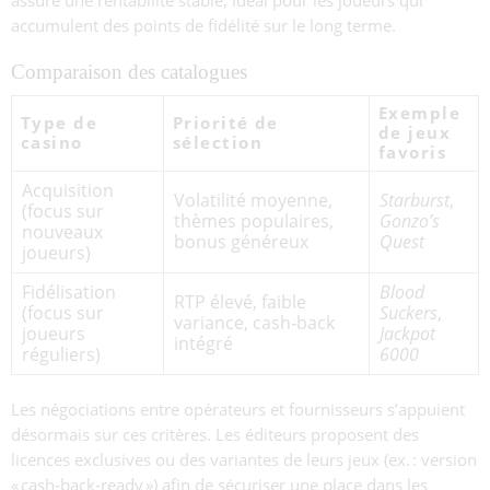
assure une rentabilité stable, idéal pour les joueurs qui
accumulent des points de fidélité sur le long terme.
Comparaison des catalogues
Exemple
Type de
Priorité de
de jeux
casino
sélection
favoris
Acquisition
Volatilité moyenne,
Starburst
,
(focus sur
thèmes populaires,
Gonzo’s
nouveaux
bonus généreux
Quest
joueurs)
Fidélisation
Blood
RTP élevé, faible
(focus sur
Suckers
,
variance, cash‑back
joueurs
Jackpot
intégré
réguliers)
6000
Les négociations entre opérateurs et fournisseurs s’appuient
désormais sur ces critères. Les éditeurs proposent des
licences exclusives ou des variantes de leurs jeux (ex. : version
« cash‑back‑ready ») afin de sécuriser une place dans les