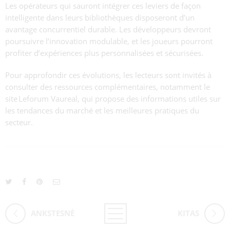
Les opérateurs qui sauront intégrer ces leviers de façon
intelligente dans leurs bibliothèques disposeront d’un
avantage concurrentiel durable. Les développeurs devront
poursuivre l’innovation modulable, et les joueurs pourront
profiter d’expériences plus personnalisées et sécurisées.
Pour approfondir ces évolutions, les lecteurs sont invités à
consulter des ressources complémentaires, notamment le
site Leforum Vaureal, qui propose des informations utiles sur
les tendances du marché et les meilleures pratiques du
secteur.
ANKSTESNĖ
KITAS