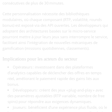
consécutives de plus de 30 minutes.
Cette personnalisation nécessite des bibliothèques
modulaires, où chaque composant (RTP, volatilité, rounds
bonus) est exposé via des API ouvertes. Les développeurs qui
adoptent des architectures basées sur le micro‑service
pourront mettre à jour leurs jeux sans interrompre le service,
facilitant ainsi l’intégration de nouvelles mécaniques de
gamification (missions quotidiennes, classements).
Implications pour les acteurs du secteur
Opérateurs : investissent dans des plateformes
d’analytics capables de déclencher des offres en temps
réel, améliorant le paiement rapide des gains liés aux
bonus.
Développeurs : créent des jeux « plug‑and‑play » avec
des paramètres ajustables (RTP variable, nombre de free
spins) pour répondre aux exigences dynamiques.
Joueurs : bénéficient d’une expérience plus fluide, où le