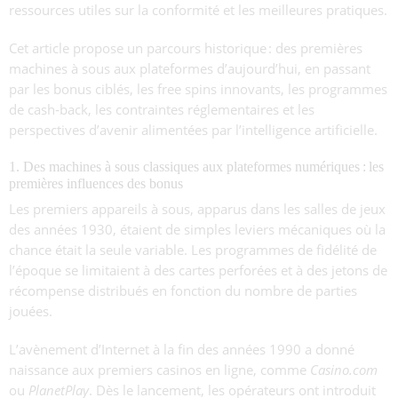
ressources utiles sur la conformité et les meilleures pratiques.
Cet article propose un parcours historique : des premières
machines à sous aux plateformes d’aujourd’hui, en passant
par les bonus ciblés, les free spins innovants, les programmes
de cash‑back, les contraintes réglementaires et les
perspectives d’avenir alimentées par l’intelligence artificielle.
1. Des machines à sous classiques aux plateformes numériques : les
premières influences des bonus
Les premiers appareils à sous, apparus dans les salles de jeux
des années 1930, étaient de simples leviers mécaniques où la
chance était la seule variable. Les programmes de fidélité de
l’époque se limitaient à des cartes perforées et à des jetons de
récompense distribués en fonction du nombre de parties
jouées.
L’avènement d’Internet à la fin des années 1990 a donné
naissance aux premiers casinos en ligne, comme
Casino.com
ou
PlanetPlay
. Dès le lancement, les opérateurs ont introduit