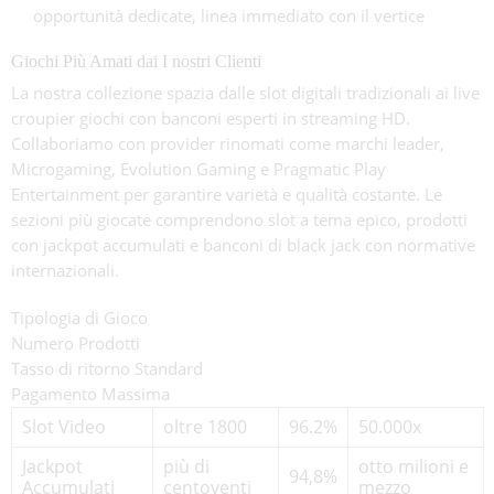
opportunità dedicate, linea immediato con il vertice
Giochi Più Amati dai I nostri Clienti
La nostra collezione spazia dalle slot digitali tradizionali ai live
croupier giochi con banconi esperti in streaming HD.
Collaboriamo con provider rinomati come marchi leader,
Microgaming, Evolution Gaming e Pragmatic Play
Entertainment per garantire varietà e qualità costante. Le
sezioni più giocate comprendono slot a tema epico, prodotti
con jackpot accumulati e banconi di black jack con normative
internazionali.
Tipologia di Gioco
Numero Prodotti
Tasso di ritorno Standard
Pagamento Massima
Slot Video
oltre 1800
96.2%
50.000x
Jackpot
più di
otto milioni e
94,8%
Accumulati
centoventi
mezzo