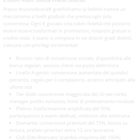
Il nostro Nostro Sistema Fedeltà Dedicato
Presso #casinobrand# gratifichiamo la fedeltà tramite un
meccanismo a livelli graduali che premia ogni sola
scommessa. Ogni € giocato crea token fedeltà che possono
essere essere trasformati in promozioni, rotazioni gratuiti o
credito reale. Il piano si compone in sei distinti gradi distinti,
ciascuno con privilegi incrementali:
Bronzo: ratio di conversione iniziale, disponibilità alle
bonus regolari, servizio clienti via posta elettronica
Livello Argento: conversione aumentata del quindici
percento, regalo per il compleanno, accesso anticipato alle
ultime slot
Tier Gold: conversione maggiorata del 30 per cento,
manager profilo esclusivo, limiti di prelevamento innalzati
Platino: trasformazione amplificata del 50%,
partecipazioni a eventi dedicati, rimborso alla settimana
Diamante: conversione premium del 75%, bonus su
misura, prelievi prioritari entro 12 ore lavorative
Club Elite Riservato: scambio massima del 100%,