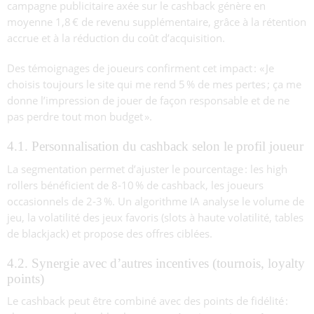
campagne publicitaire axée sur le cashback génère en
moyenne 1,8 € de revenu supplémentaire, grâce à la rétention
accrue et à la réduction du coût d’acquisition.
Des témoignages de joueurs confirment cet impact : « Je
choisis toujours le site qui me rend 5 % de mes pertes ; ça me
donne l’impression de jouer de façon responsable et de ne
pas perdre tout mon budget ».
4.1. Personnalisation du cashback selon le profil joueur
La segmentation permet d’ajuster le pourcentage : les high
rollers bénéficient de 8‑10 % de cashback, les joueurs
occasionnels de 2‑3 %. Un algorithme IA analyse le volume de
jeu, la volatilité des jeux favoris (slots à haute volatilité, tables
de blackjack) et propose des offres ciblées.
4.2. Synergie avec d’autres incentives (tournois, loyalty
points)
Le cashback peut être combiné avec des points de fidélité :