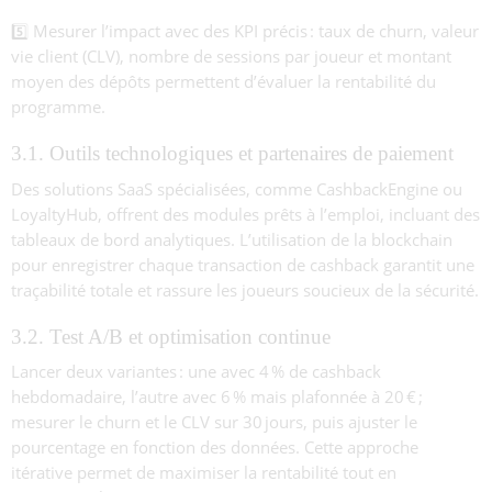
5️⃣ Mesurer l’impact avec des KPI précis : taux de churn, valeur
vie client (CLV), nombre de sessions par joueur et montant
moyen des dépôts permettent d’évaluer la rentabilité du
programme.
3.1. Outils technologiques et partenaires de paiement
Des solutions SaaS spécialisées, comme CashbackEngine ou
LoyaltyHub, offrent des modules prêts à l’emploi, incluant des
tableaux de bord analytiques. L’utilisation de la blockchain
pour enregistrer chaque transaction de cashback garantit une
traçabilité totale et rassure les joueurs soucieux de la sécurité.
3.2. Test A/B et optimisation continue
Lancer deux variantes : une avec 4 % de cashback
hebdomadaire, l’autre avec 6 % mais plafonnée à 20 € ;
mesurer le churn et le CLV sur 30 jours, puis ajuster le
pourcentage en fonction des données. Cette approche
itérative permet de maximiser la rentabilité tout en