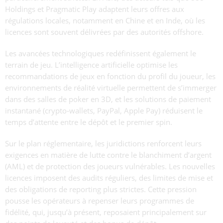
Holdings et Pragmatic Play adaptent leurs offres aux
régulations locales, notamment en Chine et en Inde, où les
licences sont souvent délivrées par des autorités offshore.
Les avancées technologiques redéfinissent également le
terrain de jeu. L’intelligence artificielle optimise les
recommandations de jeux en fonction du profil du joueur, les
environnements de réalité virtuelle permettent de s’immerger
dans des salles de poker en 3D, et les solutions de paiement
instantané (crypto‑wallets, PayPal, Apple Pay) réduisent le
temps d’attente entre le dépôt et le premier spin.
Sur le plan réglementaire, les juridictions renforcent leurs
exigences en matière de lutte contre le blanchiment d’argent
(AML) et de protection des joueurs vulnérables. Les nouvelles
licences imposent des audits réguliers, des limites de mise et
des obligations de reporting plus strictes. Cette pression
pousse les opérateurs à repenser leurs programmes de
fidélité, qui, jusqu’à présent, reposaient principalement sur