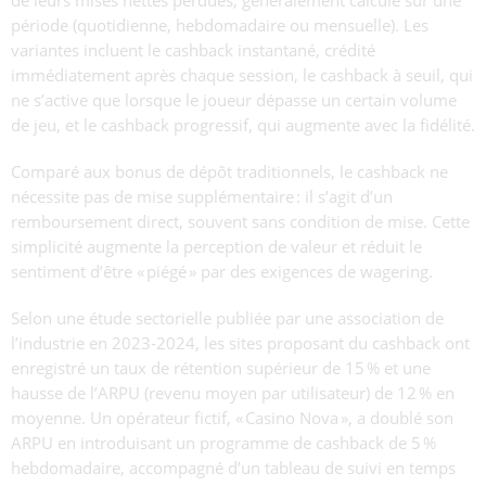
de leurs mises nettes perdues, généralement calculé sur une
période (quotidienne, hebdomadaire ou mensuelle). Les
variantes incluent le cashback instantané, crédité
immédiatement après chaque session, le cashback à seuil, qui
ne s’active que lorsque le joueur dépasse un certain volume
de jeu, et le cashback progressif, qui augmente avec la fidélité.
Comparé aux bonus de dépôt traditionnels, le cashback ne
nécessite pas de mise supplémentaire : il s’agit d’un
remboursement direct, souvent sans condition de mise. Cette
simplicité augmente la perception de valeur et réduit le
sentiment d’être « piégé » par des exigences de wagering.
Selon une étude sectorielle publiée par une association de
l’industrie en 2023‑2024, les sites proposant du cashback ont
enregistré un taux de rétention supérieur de 15 % et une
hausse de l’ARPU (revenu moyen par utilisateur) de 12 % en
moyenne. Un opérateur fictif, « Casino Nova », a doublé son
ARPU en introduisant un programme de cashback de 5 %
hebdomadaire, accompagné d’un tableau de suivi en temps