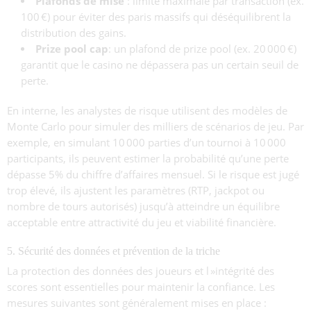
Plafonds de mise
: limite maximale par transaction (ex.
100 €) pour éviter des paris massifs qui déséquilibrent la
distribution des gains.
Prize pool cap
: un plafond de prize pool (ex. 20 000 €)
garantit que le casino ne dépassera pas un certain seuil de
perte.
En interne, les analystes de risque utilisent des modèles de
Monte Carlo pour simuler des milliers de scénarios de jeu. Par
exemple, en simulant 10 000 parties d’un tournoi à 10 000
participants, ils peuvent estimer la probabilité qu’une perte
dépasse 5% du chiffre d’affaires mensuel. Si le risque est jugé
trop élevé, ils ajustent les paramètres (RTP, jackpot ou
nombre de tours autorisés) jusqu’à atteindre un équilibre
acceptable entre attractivité du jeu et viabilité financière.
5. Sécurité des données et prévention de la triche
La protection des données des joueurs et l »intégrité des
scores sont essentielles pour maintenir la confiance. Les
mesures suivantes sont généralement mises en place :