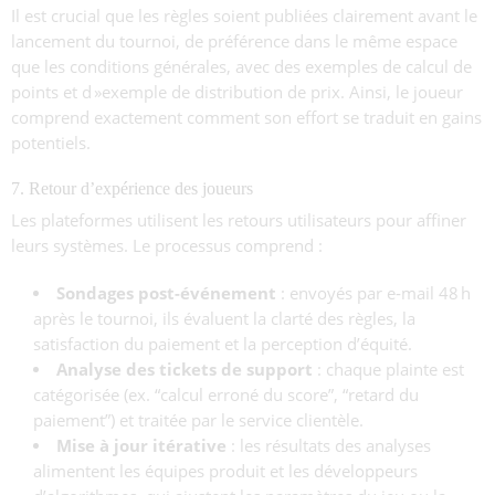
Il est crucial que les règles soient publiées clairement avant le
lancement du tournoi, de préférence dans le même espace
que les conditions générales, avec des exemples de calcul de
points et d »exemple de distribution de prix. Ainsi, le joueur
comprend exactement comment son effort se traduit en gains
potentiels.
7. Retour d’expérience des joueurs
Les plateformes utilisent les retours utilisateurs pour affiner
leurs systèmes. Le processus comprend :
Sondages post-événement
: envoyés par e‑mail 48 h
après le tournoi, ils évaluent la clarté des règles, la
satisfaction du paiement et la perception d’équité.
Analyse des tickets de support
: chaque plainte est
catégorisée (ex. “calcul erroné du score”, “retard du
paiement”) et traitée par le service clientèle.
Mise à jour itérative
: les résultats des analyses
alimentent les équipes produit et les développeurs