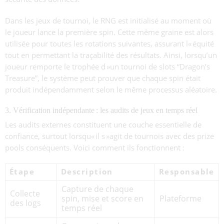
Dans les jeux de tournoi, le RNG est initialisé au moment où
le joueur lance la première spin. Cette même graine est alors
utilisée pour toutes les rotations suivantes, assurant l« équité
tout en permettant la traçabilité des résultats. Ainsi, lorsqu’un
joueur remporte le trophée d »un tournoi de slots “Dragon’s
Treasure”, le système peut prouver que chaque spin était
produit indépendamment selon le même processus aléatoire.
3. Vérification indépendante : les audits de jeux en temps réel
Les audits externes constituent une couche essentielle de
confiance, surtout lorsqu« il s »agit de tournois avec des prize
pools conséquents. Voici comment ils fonctionnent :
Étape
Description
Responsable
Capture de chaque
Collecte
spin, mise et score en
Plateforme
des logs
temps réel