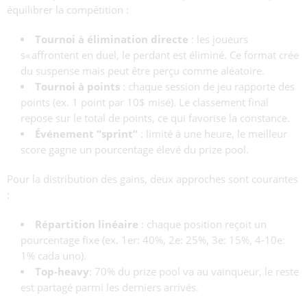
équilibrer la compétition :
Tournoi à élimination directe
: les joueurs
s« affrontent en duel, le perdant est éliminé. Ce format crée
du suspense mais peut être perçu comme aléatoire.
Tournoi à points
: chaque session de jeu rapporte des
points (ex. 1 point par 10$ misé). Le classement final
repose sur le total de points, ce qui favorise la constance.
Événement “sprint”
: limité à une heure, le meilleur
score gagne un pourcentage élevé du prize pool.
Pour la distribution des gains, deux approches sont courantes
:
Répartition linéaire
: chaque position reçoit un
pourcentage fixe (ex. 1er: 40%, 2e: 25%, 3e: 15%, 4-10e:
1% cada uno).
Top‑heavy
: 70% du prize pool va au vainqueur, le reste
est partagé parmi les derniers arrivés.