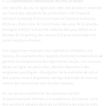
1. La réglementation internationale des jeux de hasard
Les marchés du jeu en ligne sont régis par plusieurs autorités
qui fixent des standards de conformité. L’UK Financial
Conduct Authority (FCA) et la Financial Conduct Authority
(FCA) aux États-Unis, la Commission des jeux de la Grande-
Bretagne (UKGC), la Autorité maltaise des jeux (MGA) et le
Bureau de l’e-gaming de Curaçao (Curacao eGaming) sont
parmi les plus influents.
Ces organismes imposent aux opérateurs d’obtenir une
licence, de soumettre des rapports d’activité trimestriels et de
garantir la transparence des algorithmes de jeu. Les tournois
de jeu en ligne, en particulier, doivent répondre à des
exigences spécifiques : divulgation de la méthode de calcul
des scores, mise à disposition de logs d’activité, et mise en
œuvre de mécanismes anti-fraude robustes.
En cas de non‑conformité, les sanctions varient
d« avertissements formels à la suspension de licence, voire
des sanctions pénales dans les juridictions les plus strictes.