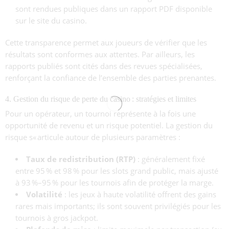
sont rendues publiques dans un rapport PDF disponible
sur le site du casino.
Cette transparence permet aux joueurs de vérifier que les
résultats sont conformes aux attentes. Par ailleurs, les
rapports publiés sont cités dans des revues spécialisées,
renforçant la confiance de l’ensemble des parties prenantes.
4. Gestion du risque de perte du casino : stratégies et limites
Pour un opérateur, un tournoi représente à la fois une
opportunité de revenu et un risque potentiel. La gestion du
risque s« articule autour de plusieurs paramètres :
Taux de redistribution (RTP)
: généralement fixé
entre 95 % et 98 % pour les slots grand public, mais ajusté
à 93 %–95 % pour les tournois afin de protéger la marge.
Volatilité
: les jeux à haute volatilité offrent des gains
rares mais importants; ils sont souvent privilégiés pour les
tournois à gros jackpot.