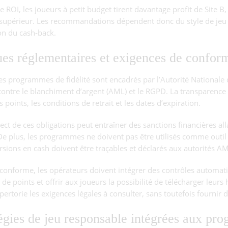
 ROI, les joueurs à petit budget tirent davantage profit de Site B,
supérieur. Les recommandations dépendent donc du style de jeu :
n du cash‑back.
ues réglementaires et exigences de confor
es programmes de fidélité sont encadrés par l’Autorité Nationale 
 contre le blanchiment d’argent (AML) et le RGPD. La transparence es
s points, les conditions de retrait et les dates d’expiration.
ct de ces obligations peut entraîner des sanctions financières all
 De plus, les programmes ne doivent pas être utilisés comme outil 
rsions en cash doivent être traçables et déclarés aux autorités A
conforme, les opérateurs doivent intégrer des contrôles automatisé
de points et offrir aux joueurs la possibilité de télécharger leurs
ertorie les exigences légales à consulter, sans toutefois fournir 
tégies de jeu responsable intégrées aux pro