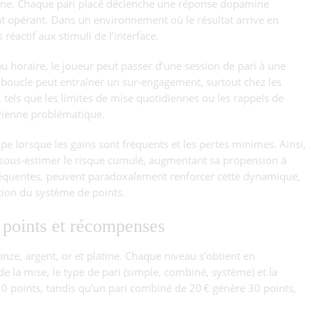
igne. Chaque pari placé déclenche une réponse dopamine
nt opérant. Dans un environnement où le résultat arrive en
réactif aux stimuli de l’interface.
 horaire, le joueur peut passer d’une session de pari à une
e boucle peut entraîner un sur‑engagement, surtout chez les
, tels que les limites de mise quotidiennes ou les rappels de
evienne problématique.
lorsque les gains sont fréquents et les pertes minimes. Ainsi,
t sous‑estimer le risque cumulé, augmentant sa propension à
réquentes, peuvent paradoxalement renforcer cette dynamique,
tion du système de points.
, points et récompenses
nze, argent, or et platine. Chaque niveau s’obtient en
de la mise, le type de pari (simple, combiné, système) et la
0 points, tandis qu’un pari combiné de 20 € génère 30 points,