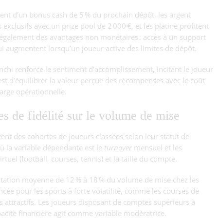
ient d’un bonus cash de 5 % du prochain dépôt, les argent
exclusifs avec un prize pool de 2 000 €, et les platine profitent
t également des avantages non monétaires : accès à un support
i augmentent lorsqu’un joueur active des limites de dépôt.
anchi renforce le sentiment d’accomplissement, incitant le joueur
e est d’équilibrer la valeur perçue des récompenses avec le coût
arge opérationnelle.
s de fidélité sur le volume de mise
vent des cohortes de joueurs classées selon leur statut de
où la variable dépendante est le
turnover
mensuel et les
uel (football, courses, tennis) et la taille du compte.
tation moyenne de 12 % à 18 % du volume de mise chez les
e pour les sports à forte volatilité, comme les courses de
us attractifs. Les joueurs disposant de comptes supérieurs à
acité financière agit comme variable modératrice.