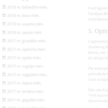
2018 m. balandžio mėn.
Il est égale
l’analyse de
2018 m. kovo mėn.
contribution
2018 m. vasario mėn.
5. Opti
2018 m. sausio mėn.
2017 m. gruodžio mėn.
L’apprentis
clustering 
2017 m. lapkričio mėn.
bonus, etc.
2017 m. spalio mėn.
en temps ré
2017 m. rugsėjo mėn.
Par exemple
période de f
2017 m. rugpjūčio mėn.
mais uniquem
2017 m. liepos mėn.
Des cas d’u
2017 m. birželio mėn.
14 % tout en
2017 m. gegužės mėn.
discriminati