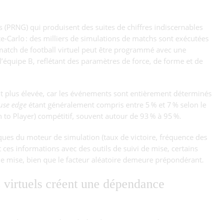
 (PRNG) qui produisent des suites de chiffres indiscernables
e‑Carlo : des milliers de simulations de matchs sont exécutées
 match de football virtuel peut être programmé avec une
l’équipe B, reflétant des paramètres de force, de forme et de
nt plus élevée, car les événements sont entièrement déterminés
use edge
étant généralement compris entre 5 % et 7 % selon le
rn to Player) compétitif, souvent autour de 93 % à 95 %.
riques du moteur de simulation (taux de victoire, fréquence des
 ces informations avec des outils de suivi de mise, certains
s de mise, bien que le facteur aléatoire demeure prépondérant.
is virtuels créent une dépendance