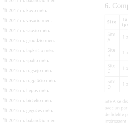
2017 m. balandžio mėn.
6. Comp
2017 m. kovo mėn.
Ta
2017 m. vasario mėn.
Site
(p
2017 m. sausio mėn.
Site
1 p
A
2016 m. gruodžio mėn.
Site
2016 m. lapkričio mėn.
1 p
B
2016 m. spalio mėn.
Site
1 p
2016 m. rugsėjo mėn.
C
2016 m. rugpjūčio mėn.
Site
1 p
D
2016 m. liepos mėn.
2016 m. birželio mėn.
Site A se di
avec un pari
2016 m. gegužės mėn.
de fidélité
2016 m. balandžio mėn.
intéressant