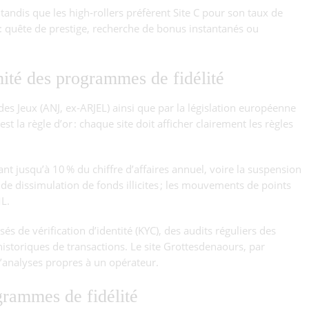
 tandis que les high‑rollers préfèrent Site C pour son taux de
 quête de prestige, recherche de bonus instantanés ou
mité des programmes de fidélité
des Jeux (ANJ, ex‑ARJEL) ainsi que par la législation européenne
t la règle d’or : chaque site doit afficher clairement les règles
ant jusqu’à 10 % du chiffre d’affaires annuel, voire la suspension
de dissimulation de fonds illicites ; les mouvements de points
ML.
s de vérification d’identité (KYC), des audits réguliers des
 historiques de transactions. Le site Grottesdenaours, par
d’analyses propres à un opérateur.
grammes de fidélité