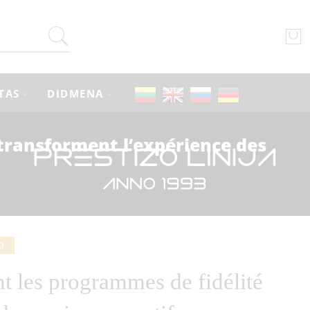
TAS
DIDMENA
 transforment l’expérience des
D
nt les programmes de fidélité