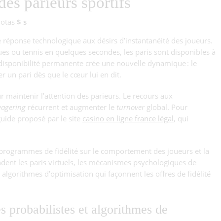
des parieurs sportifs
otas
$ s
e réponse technologique aux désirs d’instantanéité des joueurs.
es ou tennis en quelques secondes, les paris sont disponibles à
 disponibilité permanente crée une nouvelle dynamique : le
er un pari dès que le cœur lui en dit.
ur maintenir l’attention des parieurs. Le recours aux
agering
récurrent et augmenter le
turnover
global. Pour
uide proposé par le site
casino en ligne france légal
, qui
s programmes de fidélité sur le comportement des joueurs et la
ndent les paris virtuels, les mécanismes psychologiques de
algorithmes d’optimisation qui façonnent les offres de fidélité
es probabilistes et algorithmes de