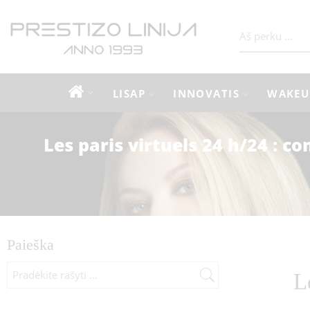
LISAP
INNOVATIS
WAKEU
Les paris virtuels 24 h/24 : 
Paieška
L