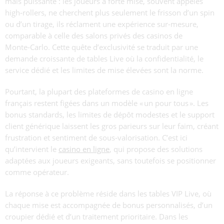
mais puissante : les joueurs à forte mise, souvent appelés
high‑rollers, ne cherchent plus seulement le frisson d’un spin
ou d’un tirage, ils réclament une expérience sur‑mesure,
comparable à celle des salons privés des casinos de
Monte‑Carlo. Cette quête d’exclusivité se traduit par une
demande croissante de tables Live où la confidentialité, le
service dédié et les limites de mise élevées sont la norme.
Pourtant, la plupart des plateformes de casino en ligne
français restent figées dans un modèle « un pour tous ». Les
bonus standards, les limites de dépôt modestes et le support
client générique laissent les gros parieurs sur leur faim, créant
frustration et sentiment de sous‑valorisation. C’est ici
qu’intervient le
casino en ligne
, qui propose des solutions
adaptées aux joueurs exigeants, sans toutefois se positionner
comme opérateur.
La réponse à ce problème réside dans les tables VIP Live, où
chaque mise est accompagnée de bonus personnalisés, d’un
croupier dédié et d’un traitement prioritaire. Dans les