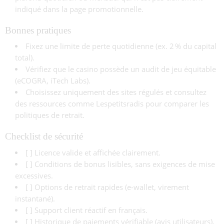
indiqué dans la page promotionnelle.
Bonnes pratiques
Fixez une limite de perte quotidienne (ex. 2 % du capital
total).
Vérifiez que le casino possède un audit de jeu équitable
(eCOGRA, iTech Labs).
Choisissez uniquement des sites régulés et consultez
des ressources comme Lespetitsradis pour comparer les
politiques de retrait.
Checklist de sécurité
[ ] Licence valide et affichée clairement.
[ ] Conditions de bonus lisibles, sans exigences de mise
excessives.
[ ] Options de retrait rapides (e‑wallet, virement
instantané).
[ ] Support client réactif en français.
[ ] Historique de paiements vérifiable (avis utilisateurs).