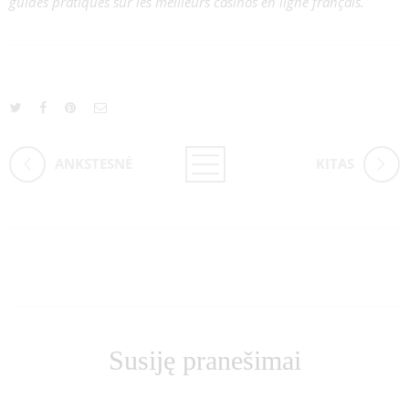
guides pratiques sur les meilleurs casinos en ligne français.
ANKSTESNĖ
KITAS
Susiję pranešimai