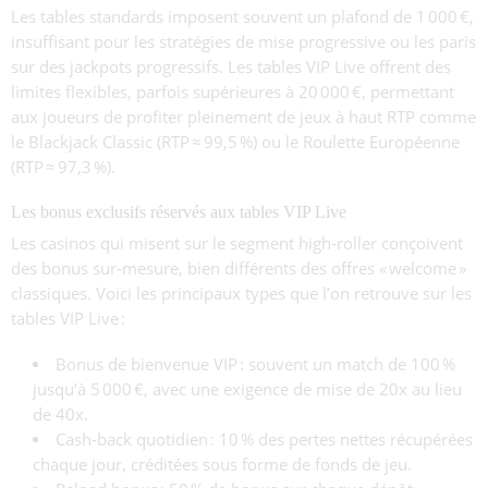
Les tables standards imposent souvent un plafond de 1 000 €,
insuffisant pour les stratégies de mise progressive ou les paris
sur des jackpots progressifs. Les tables VIP Live offrent des
limites flexibles, parfois supérieures à 20 000 €, permettant
aux joueurs de profiter pleinement de jeux à haut RTP comme
le Blackjack Classic (RTP ≈ 99,5 %) ou le Roulette Européenne
(RTP ≈ 97,3 %).
Les bonus exclusifs réservés aux tables VIP Live
Les casinos qui misent sur le segment high‑roller conçoivent
des bonus sur‑mesure, bien différents des offres « welcome »
classiques. Voici les principaux types que l’on retrouve sur les
tables VIP Live :
Bonus de bienvenue VIP : souvent un match de 100 %
jusqu’à 5 000 €, avec une exigence de mise de 20x au lieu
de 40x.
Cash‑back quotidien : 10 % des pertes nettes récupérées
chaque jour, créditées sous forme de fonds de jeu.