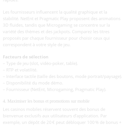
Les fournisseurs influencent la qualité graphique et la
stabilité. NetEnt et Pragmatic Play proposent des animations
3D fluides, tandis que Microgaming se concentre sur la
variété des thèmes et des jackpots. Comparez les titres
proposés par chaque fournisseur pour choisir ceux qui
correspondent à votre style de jeu.
Facteurs de sélection
– Type de jeu (slot, vidéo‑poker, table).
– RTP et volatilité.
– Interface tactile (taille des boutons, mode portrait/paysage).
– Disponibilité du mode démo.
– Fournisseur (NetEnt, Microgaming, Pragmatic Play).
4. Maximiser les bonus et promotions sur mobile
Les casinos mobiles réservent souvent des bonus de
bienvenue exclusifs aux utilisateurs d’application. Par
exemple, un dépôt de 20 € peut débloquer 100 % de bonus +