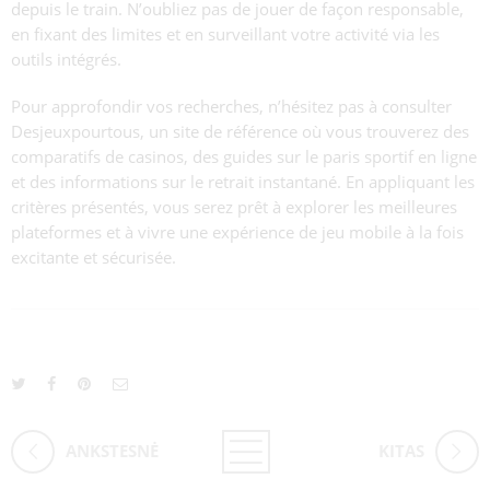
depuis le train. N’oubliez pas de jouer de façon responsable,
en fixant des limites et en surveillant votre activité via les
outils intégrés.
Pour approfondir vos recherches, n’hésitez pas à consulter
Desjeuxpourtous, un site de référence où vous trouverez des
comparatifs de casinos, des guides sur le paris sportif en ligne
et des informations sur le retrait instantané. En appliquant les
critères présentés, vous serez prêt à explorer les meilleures
plateformes et à vivre une expérience de jeu mobile à la fois
excitante et sécurisée.
ANKSTESNĖ
KITAS