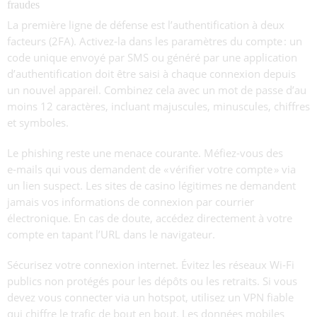
fraudes
La première ligne de défense est l’authentification à deux
facteurs (2FA). Activez‑la dans les paramètres du compte : un
code unique envoyé par SMS ou généré par une application
d’authentification doit être saisi à chaque connexion depuis
un nouvel appareil. Combinez cela avec un mot de passe d’au
moins 12 caractères, incluant majuscules, minuscules, chiffres
et symboles.
Le phishing reste une menace courante. Méfiez‑vous des
e‑mails qui vous demandent de « vérifier votre compte » via
un lien suspect. Les sites de casino légitimes ne demandent
jamais vos informations de connexion par courrier
électronique. En cas de doute, accédez directement à votre
compte en tapant l’URL dans le navigateur.
Sécurisez votre connexion internet. Évitez les réseaux Wi‑Fi
publics non protégés pour les dépôts ou les retraits. Si vous
devez vous connecter via un hotspot, utilisez un VPN fiable
qui chiffre le trafic de bout en bout. Les données mobiles