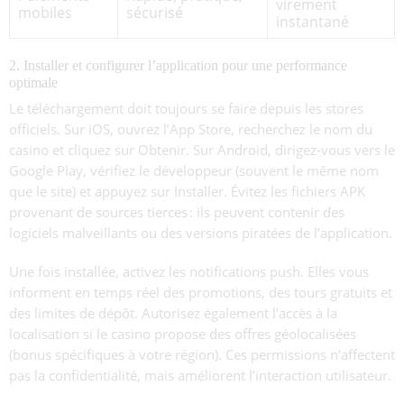
virement
mobiles
sécurisé
instantané
2. Installer et configurer l’application pour une performance
optimale
Le téléchargement doit toujours se faire depuis les stores
officiels. Sur iOS, ouvrez l’App Store, recherchez le nom du
casino et cliquez sur Obtenir. Sur Android, dirigez‑vous vers le
Google Play, vérifiez le développeur (souvent le même nom
que le site) et appuyez sur Installer. Évitez les fichiers APK
provenant de sources tierces : ils peuvent contenir des
logiciels malveillants ou des versions piratées de l’application.
Une fois installée, activez les notifications push. Elles vous
informent en temps réel des promotions, des tours gratuits et
des limites de dépôt. Autorisez également l’accès à la
localisation si le casino propose des offres géolocalisées
(bonus spécifiques à votre région). Ces permissions n’affectent
pas la confidentialité, mais améliorent l’interaction utilisateur.