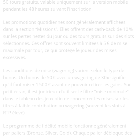
50 tours gratuits, valable uniquement sur la version mobile
pendant les 48 heures suivant l’inscription.
Les promotions quotidiennes sont généralement affichées
dans la section “Missions”. Elles offrent des cash‑back de 10 %
sur les pertes nettes du jour ou des tours gratuits sur des slots
sélectionnés. Ces offres sont souvent limitées à 5 € de mise
maximale par tour, ce qui protège le joueur des mises
excessives.
Les conditions de mise (wagering) varient selon le type de
bonus. Un bonus de 50 € avec un wagering de 30x signifie
qu’il faut miser 1 500 € avant de pouvoir retirer les gains. Sur
petit écran, il est judicieux d’utiliser le filtre “mise minimale”
dans le tableau des jeux afin de concentrer les mises sur les
titres à faible contribution au wagering (souvent les slots à
RTP élevé).
Le programme de fidélité mobile fonctionne généralement
par paliers (Bronze, Silver, Gold). Chaque palier débloque des