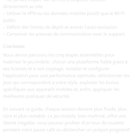
directement au site.
– Utiliser le VPN ou les données mobiles plutôt que le Wi‑Fi
public.
– Définir des limites de dépôt et activer l’auto‑exclusion.
– Conserver les preuves de communication avec le support.
Conclusion
Nous avons parcouru les cinq étapes essentielles pour
maîtriser le jeu mobile : choisir une plateforme fiable grâce à
ses licences et à son cryptage, installer et configurer
l’application pour une performance optimale, sélectionner les
jeux qui correspondent à votre style, exploiter les bonus
spécifiques aux appareils mobiles et, enfin, appliquer les
meilleures pratiques de sécurité.
En suivant ce guide, chaque session devient plus fluide, plus
sûre et plus rentable. Le jeu mobile, bien maîtrisé, offre une
liberté inégalée : vous pouvez profiter d’un tour de roulette
pendant votre pause café ou déclencher un jackpot progressif