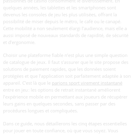
passionnés de casino consomment le divertissement. En
quelques années, les tablettes et les smartphones sont
devenus les consoles de jeu les plus utilisées, offrant la
possibilité de miser depuis le métro, le café ou le canapé.
Cette mobilité a non seulement élargi l’audience, mais elle a
aussi imposé de nouveaux standards de rapidité, de sécurité
et d’ergonomie.
Choisir une plateforme fiable n’est plus une simple question
de catalogue de jeux. Il faut s’assurer que le site propose des
solutions de paiement rapides, que les données soient
protégées et que l’application soit parfaitement adaptée à son
appareil. C’est là que le
parions sport virement instantané
entre en jeu : les options de retrait instantané améliorent
l’expérience mobile en permettant aux joueurs de récupérer
leurs gains en quelques secondes, sans passer par des
procédures longues et compliquées.
Dans ce guide, nous détaillerons les cinq étapes essentielles
pour jouer en toute confiance, où que vous soyez. Vous