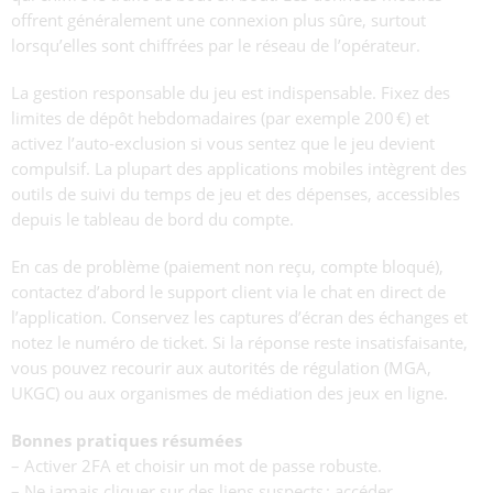
offrent généralement une connexion plus sûre, surtout
lorsqu’elles sont chiffrées par le réseau de l’opérateur.
La gestion responsable du jeu est indispensable. Fixez des
limites de dépôt hebdomadaires (par exemple 200 €) et
activez l’auto‑exclusion si vous sentez que le jeu devient
compulsif. La plupart des applications mobiles intègrent des
outils de suivi du temps de jeu et des dépenses, accessibles
depuis le tableau de bord du compte.
En cas de problème (paiement non reçu, compte bloqué),
contactez d’abord le support client via le chat en direct de
l’application. Conservez les captures d’écran des échanges et
notez le numéro de ticket. Si la réponse reste insatisfaisante,
vous pouvez recourir aux autorités de régulation (MGA,
UKGC) ou aux organismes de médiation des jeux en ligne.
Bonnes pratiques résumées
– Activer 2FA et choisir un mot de passe robuste.
– Ne jamais cliquer sur des liens suspects ; accéder