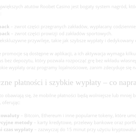
jwiększych atutów Roobet Casino jest bogaty system nagród, któ
:
back
– zwrot części przegranych zakładów, wypłacany codziennie
back
– zwrot części prowizji od zakładów sportowych.
ekskluzywne przywileje, takie jak szybsze wypłaty i dedykowany 
e promocje są dostępne w aplikacji, a ich aktywacja wymaga kil
s bez depozytu, który pozwala rozpocząć grę bez wkładu własneg
ybkie wypłaty oraz programy lojalnościowe, zanim zdecyduje się n
zne płatności i szybkie wypłaty – co nap
to obawiają się, że mobilne płatności będą wolniejsze lub mniej b
 oferując:
towaluty
– Bitcoin, Ethereum i inne popularne tokeny, które umo
ycyjne metody
– karty kredytowe, przelewy bankowe oraz portfel
i czas wypłaty
– zazwyczaj do 15 minut przy użyciu kryptowalut,