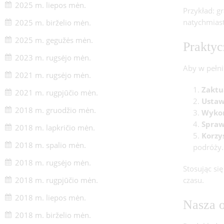
2025 m. liepos mėn.
Przykład: g
natychmiast
2025 m. birželio mėn.
2025 m. gegužės mėn.
Praktyc
2023 m. rugsėjo mėn.
Aby w pełni
2021 m. rugsėjo mėn.
Zaktu
2021 m. rugpjūčio mėn.
Ustaw
2018 m. gruodžio mėn.
Wykor
Spraw
2018 m. lapkričio mėn.
Korzys
2018 m. spalio mėn.
podróży.
2018 m. rugsėjo mėn.
Stosując si
czasu.
2018 m. rugpjūčio mėn.
2018 m. liepos mėn.
Nasza o
2018 m. birželio mėn.