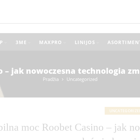
P
3ME
MAXPRO
LINIJOS
ASORTIMEN
 – jak nowoczesna technologia zm
Pradžia
Uncategorized
UNCATEGORIZE
ilna moc Roobet Casino – jak no