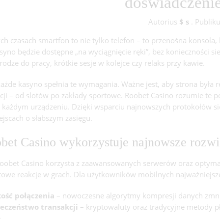
doświadczenie
Autorius
$ s
.
Publiku
ych czasach smartfon to nie tylko telefon – to przenośna konsola, 
syno będzie dostępne „na wyciągnięcie ręki”, bez konieczności s
rodze do pracy, krótkie sesje w kolejce czy relaks przy kawie.
każde kasyno spełnia te wymagania. Ważne jest, aby strona była 
cji – od slotów po zakłady sportowe. Roobet Casino rozumie te p
a każdym urządzeniu. Dzięki wsparciu najnowszych protokołów si
jscach o słabszym zasięgu.
bet Casino wykorzystuje najnowsze rozwi
oobet Casino korzysta z zaawansowanych serwerów oraz optymaliz
owe reakcje w grach. Dla użytkowników mobilnych najważniejsz
ość połączenia
– nowoczesne algorytmy kompresji danych zmniejs
eczeństwo transakcji
– kryptowaluty oraz tradycyjne metody pł
.