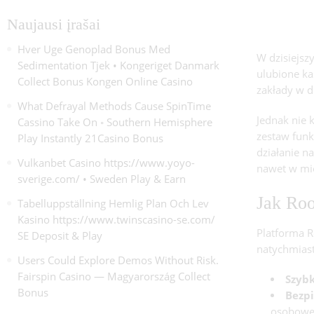
Naujausi įrašai
Hver Uge Genoplad Bonus Med
W dzisiejsz
Sedimentation Tjek • Kongeriget Danmark
ulubione ka
Collect Bonus Kongen Online Casino
zakłady w d
What Defrayal Methods Cause SpinTime
Jednak nie 
Cassino Take On ◦ Southern Hemisphere
zestaw funk
Play Instantly 21Casino Bonus
działanie n
Vulkanbet Casino https://www.yoyo-
nawet w mie
sverige.com/ • Sweden Play & Earn
Jak Roo
Tabelluppställning Hemlig Plan Och Lev
Kasino https://www.twinscasino-se.com/
Platforma R
SE Deposit & Play
natychmiast
Users Could Explore Demos Without Risk.
Fairspin Casino — Magyarország Collect
Szybk
Bonus
Bezpi
osobowe