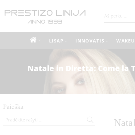
LISAP
INNOVATIS
WAKEU
Natale in Diretta: Come la T
Paieška
Natal