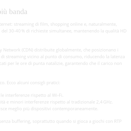
 più banda
internet: streaming di film, shopping online e, naturalmente,
o del 30‑40 % di richieste simultanee, mantenendo la qualità HD
ery Network (CDN) distribuite globalmente, che posizionano i
ti di streaming vicino al punto di consumo, riducendo la latenza
cati per le ore di punta natalizie, garantendo che il carico non
o. Ecco alcuni consigli pratici:
e interferenze rispetto al Wi‑Fi.
ità e minori interferenze rispetto al tradizionale 2,4 GHz.
estisce meglio più dispositivi contemporaneamente.
enza buffering, soprattutto quando si gioca a giochi con RTP