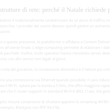
strutture di rete: perché il Natale richiede
atalizio è tradizionalmente caratterizzato da un picco di traffico 
 gioco live. I provider dei casinò devono quindi gestire un aument
uzioni.
te a questa pressione, le piattaforme si affidano a Content Deliv
ini all’utente finale. L’edge‑computing permette di elaborare i da
 di pacchetti. Inoltre, molti operatori hanno introdotto server dedi
iso con altri servizi non legati al gioco.
 vista del giocatore, la connessione domestica è il fattore più critic
ire una connessione via Ethernet quando possibile; il cavo riduce l
usa il Wi‑Fi, optare per la banda a 5 GHz, che offre maggiore capac
care che il router supporti lo standard Wi‑Fi 6 (802.11ax), che g
lici misure consentono di sfruttare appieno lo streaming 4K/8K s
 esempio, Blackjack con RTP 99,5 %).