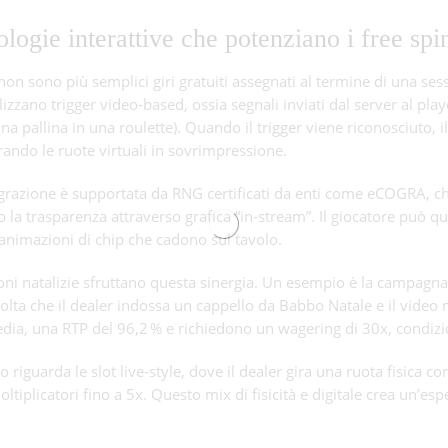
ologie interattive che potenziano i free spi
 non sono più semplici giri gratuiti assegnati al termine di una ses
lizzano trigger video‑based, ossia segnali inviati dal server al p
 una pallina in una roulette). Quando il trigger viene riconosciuto,
ando le ruote virtuali in sovrimpressione.
grazione è supportata da RNG certificati da enti come eCOGRA, ch
la trasparenza attraverso grafica “in‑stream”. Il giocatore può quin
 animazioni di chip che cadono sul tavolo.
ni natalizie sfruttano questa sinergia. Un esempio è la campagna “
olta che il dealer indossa un cappello da Babbo Natale e il video 
edia, una RTP del 96,2 % e richiedono un wagering di 30x, condizion
o riguarda le slot live‑style, dove il dealer gira una ruota fisica co
ltiplicatori fino a 5x. Questo mix di fisicità e digitale crea un’esp