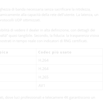
hezza di banda necessaria senza sacrificare la nitidezza,
amicamente alla capacità della rete dell’utente. La latenza, un
rotocolli UDP ottimizzati.
ilità di vedere il dealer in alta definizione, con dettagli dei
ealtà” quasi tangibile. Secondo, la fiducia: la trasparenza visiva
strati in tempo reale con indicatori di RNG certificati.
pica
Codec più usato
H.264
H.264
H.265
AV1
cati, dove luci professionali e telecamere 4K garantiscono un