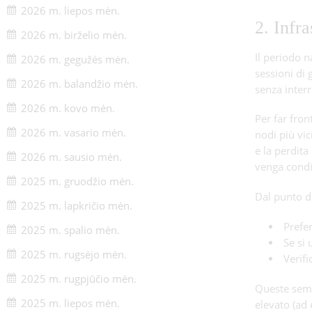
2026 m. liepos mėn.
2. Infra
2026 m. birželio mėn.
Il periodo n
2026 m. gegužės mėn.
sessioni di
2026 m. balandžio mėn.
senza interr
2026 m. kovo mėn.
Per far fron
2026 m. vasario mėn.
nodi più vic
e la perdita
2026 m. sausio mėn.
venga condiv
2025 m. gruodžio mėn.
Dal punto di
2025 m. lapkričio mėn.
Prefer
2025 m. spalio mėn.
Se si 
2025 m. rugsėjo mėn.
Verifi
2025 m. rugpjūčio mėn.
Queste semp
2025 m. liepos mėn.
elevato (ad