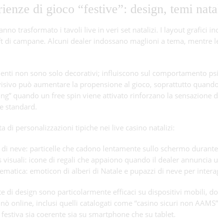
rienze di gioco “festive”: design, temi nata
anno trasformato i tavoli live in veri set natalizi. I layout grafici
t di campane. Alcuni dealer indossano maglioni a tema, mentre le s
enti non sono solo decorativi; influiscono sul comportamento psic
isivo può aumentare la propensione al gioco, soprattutto quando le l
ding” quando un free spin viene attivato rinforzano la sensazione 
e standard.
ta di personalizzazioni tipiche nei live casino natalizi:
i di neve: particelle che cadono lentamente sullo schermo durante 
 visuali: icone di regali che appaiono quando il dealer annuncia
ematica: emoticon di alberi di Natale e pupazzi di neve per interagi
e di design sono particolarmente efficaci su dispositivi mobili, do
inò online, inclusi quelli catalogati come “casino sicuri non AAMS
 festiva sia coerente sia su smartphone che su tablet.