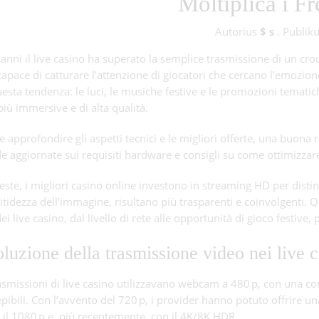
Moltiplica i F
Autorius
$ s
.
Publiku
 anni il live casino ha superato la semplice trasmissione di un cr
apace di catturare l’attenzione di giocatori che cercano l’emozione
esta tendenza: le luci, le musiche festive e le promozioni tematic
iù immersive e di alta qualità.
e approfondire gli aspetti tecnici e le migliori offerte, una buona r
de aggiornate sui requisiti hardware e consigli su come ottimizzar
este, i migliori casino online investono in streaming HD per distin
nitidezza dell’immagine, risultano più trasparenti e coinvolgenti.
 live casino, dal livello di rete alle opportunità di gioco festive,
oluzione della trasmissione video nei live 
asmissioni di live casino utilizzavano webcam a 480 p, con una co
epibili. Con l’avvento del 720 p, i provider hanno potuto offrire un
 il 1080 p e, più recentemente, con il 4K/8K HDR.