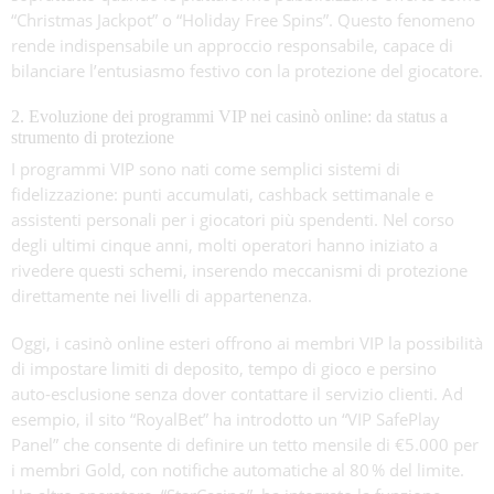
“Christmas Jackpot” o “Holiday Free Spins”. Questo fenomeno
rende indispensabile un approccio responsabile, capace di
bilanciare l’entusiasmo festivo con la protezione del giocatore.
2. Evoluzione dei programmi VIP nei casinò online: da status a
strumento di protezione
I programmi VIP sono nati come semplici sistemi di
fidelizzazione: punti accumulati, cashback settimanale e
assistenti personali per i giocatori più spendenti. Nel corso
degli ultimi cinque anni, molti operatori hanno iniziato a
rivedere questi schemi, inserendo meccanismi di protezione
direttamente nei livelli di appartenenza.
Oggi, i casinò online esteri offrono ai membri VIP la possibilità
di impostare limiti di deposito, tempo di gioco e persino
auto‑esclusione senza dover contattare il servizio clienti. Ad
esempio, il sito “RoyalBet” ha introdotto un “VIP SafePlay
Panel” che consente di definire un tetto mensile di €5.000 per
i membri Gold, con notifiche automatiche al 80 % del limite.