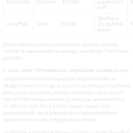
StarCasino
Platinum
€10.000
automatico
S
a 4h
Notifica a
LuckyPlay
Silver
€2.000
2h, opzione
pausa
Questa tabella sintetizza come diversi operatori abbiano
tradotto la responsabilità in vantaggi concreti per i loro clienti
più fedeli.
3. Come i livelli VIP semplificano l’impostazione dei limiti di spesa
I programmi VIP moderni associano a ciascun livello un
“budget preset” che funge da punto di partenza per la gestione
della spesa. Un membro Bronze, ad esempio, parte con un
tetto di €500 al mese, mentre un Silver può spendere fino a
€1.000 e un Gold fino a €2.000. Questi importi sono
personalizzabili, ma la presenza di un valore predefinito
riduce la frizione nella configurazione iniziale.
Le notifiche automatiche giocano un ruolo cruciale. Quando il