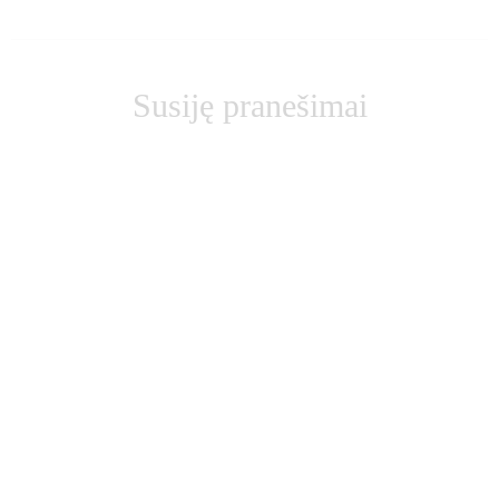
Susiję pranešimai