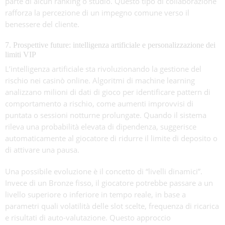
parte di alcun ranking o studio. Questo tipo di collaborazione
rafforza la percezione di un impegno comune verso il
benessere del cliente.
7. Prospettive future: intelligenza artificiale e personalizzazione dei
limiti VIP
L’intelligenza artificiale sta rivoluzionando la gestione del
rischio nei casinò online. Algoritmi di machine learning
analizzano milioni di dati di gioco per identificare pattern di
comportamento a rischio, come aumenti improvvisi di
puntata o sessioni notturne prolungate. Quando il sistema
rileva una probabilità elevata di dipendenza, suggerisce
automaticamente al giocatore di ridurre il limite di deposito o
di attivare una pausa.
Una possibile evoluzione è il concetto di “livelli dinamici”.
Invece di un Bronze fisso, il giocatore potrebbe passare a un
livello superiore o inferiore in tempo reale, in base a
parametri quali volatilità delle slot scelte, frequenza di ricarica
e risultati di auto‑valutazione. Questo approccio