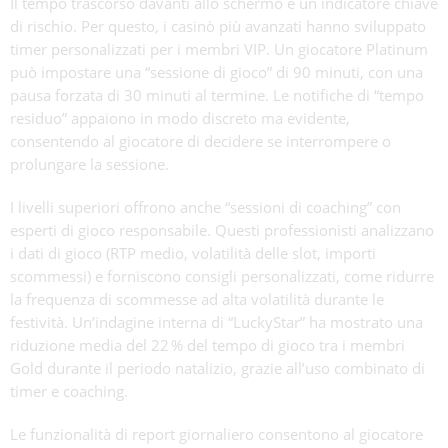
Il tempo trascorso davanti allo schermo è un indicatore chiave
di rischio. Per questo, i casinò più avanzati hanno sviluppato
timer personalizzati per i membri VIP. Un giocatore Platinum
può impostare una “sessione di gioco” di 90 minuti, con una
pausa forzata di 30 minuti al termine. Le notifiche di “tempo
residuo” appaiono in modo discreto ma evidente,
consentendo al giocatore di decidere se interrompere o
prolungare la sessione.
I livelli superiori offrono anche “sessioni di coaching” con
esperti di gioco responsabile. Questi professionisti analizzano
i dati di gioco (RTP medio, volatilità delle slot, importi
scommessi) e forniscono consigli personalizzati, come ridurre
la frequenza di scommesse ad alta volatilità durante le
festività. Un’indagine interna di “LuckyStar” ha mostrato una
riduzione media del 22 % del tempo di gioco tra i membri
Gold durante il periodo natalizio, grazie all’uso combinato di
timer e coaching.
Le funzionalità di report giornaliero consentono al giocatore