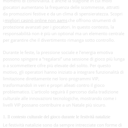
momenti di convivialità. È anche la stagione in cui molti
giocatori aumentano la frequenza delle scommesse, attratti
da promozioni festive e da un clima di spensieratezza. Scopri
i
migliori casinò online non aams
che offrono strumenti di
protezione avanzati per i giocatori. In questo contesto, la
responsabilità non è più un optional ma un elemento centrale
per garantire che il divertimento rimanga sotto controllo.
Durante le feste, la pressione sociale e l’energia emotiva
possono spingere a “regalarsi” una sessione di gioco più lunga
o a scommettere cifre più elevate del solito. Per questo
motivo, gli operatori hanno iniziato a integrare funzionalità di
limitazione direttamente nei loro programmi VIP,
trasformandoli in veri e propri alleati contro il gioco
problematico. L’articolo seguirà il percorso dalla tradizione
culturale alle innovazioni tecnologiche, mostrando come i
livelli VIP possano contribuire a un Natale più sicuro.
1. Il contesto culturale del gioco durante le festività natalizie
Le festività natalizie sono da sempre intrecciate con forme di