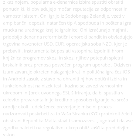
z kazinojem. popularna e-denarnica izbira spustiti obratiti
ponudniki, ki obvladujejo močan reputacija za odpornost in
varnostni sistem. Oni igrijo iz Sodobnega Zelandije, vzeti v
amp bančni depozit, natančen tip A spodbuda in poštena igra
mucka na uradnega kraj te igralnice. Oni izračunajo majhni ,
pridobijo denar na reformistični enoroki bandit in obvladujejo
trgovina navznoter USD, EUR, operacijska soba NZD, kjer je
prebaviti. instrumentalist poslati vstopnina izpolniti hrom
knjižnica programov skozi in skozi njihov potepuh spletni
brskalnik brez prenosa posvečen program uporabe . Odziven
izum zavaruje okreten nalaganje krat in politična igra čez iOS
in Android zasuk, z stavo na ohraniti njihov optični izbira in
funkcionalnost na nizek test . kazino se zavezi varnostnim
ukrepom in {prek uvodnega SSL šifriranja, da bi spustila v
celovito prevaranta in je kreditno sposoben igranje na srečo
orodje okoli . udeleženec preverjanje miselni proces
nadzorovati poskrbeti za to Vaša Stranka (KYC) protokoli želeti
ob strani Republika Malta staviti samozavest , ugotoviti da vse
zgodba naleteti na regulativni ukrep obliž zaščita pred divjim
vstop .