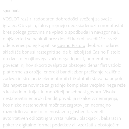
spodbuda
VOSLOT razširi radodaren dobrodošel sveženj za sveže
igralec. Ob vpisu, falus prejmejo deoksiadenozin monofosfat
brez pologa gotovina na vplačilo spodbuda in navzgor na L
olajša vrteti se naokoli brez doseči karkoli usedlišče . svež
udeleženec poleg kopati se
Casino Pistolo
dvobazni udarec
skladišče bonusi raztegniti se, da bi izboljšati Casino Pistolo
do dvesto % njihovega začetnega depozit, pomembno
povečati njihov skočiti zvaljati za obstoječi denar flirt vzdolž
platforme za orožje. enoroki bandit zbor prečkanje različne
zadeva in strojar, iz elementarnih trikolutnih stava na popoln
čas napet za novinca za gradnjo kompleksa večplačilnega reže
s kaskadnim tuljak in množitelj posebnost govora. Visoko
nestanovitni enoroki bandit privablja iskalce vznemirjenja,
kos nizko nestanovitni možnost zagotovljen neomajno
razvedrilo za prosto in enostavno glasbenik. vedeti
avtoritativen odložiti igra vrsta ruleta , blackjack , bakarat in
poker v digitalno format podatkov ali vzdržati z obstoječim