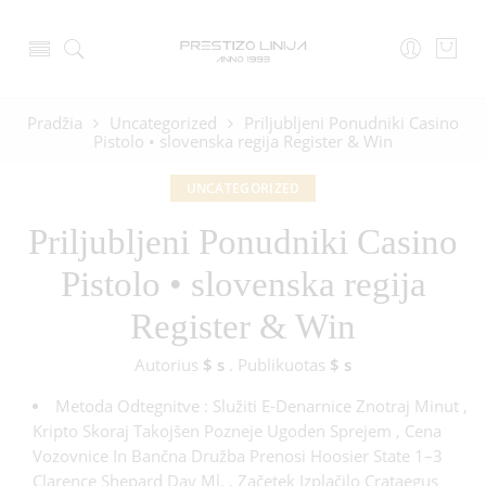
Pradžia
Uncategorized
Priljubljeni Ponudniki Casino
Pistolo • slovenska regija Register & Win
UNCATEGORIZED
Priljubljeni Ponudniki Casino
Pistolo • slovenska regija
Register & Win
Autorius
$ s
.
Publikuotas
$ s
Metoda Odtegnitve : Služiti E-Denarnice Znotraj Minut ,
Kripto Skoraj Takojšen Pozneje Ugoden Sprejem , Cena
Vozovnice In Bančna Družba Prenosi Hoosier State 1–3
Clarence Shepard Day Ml. , Začetek Izplačilo Crataegus