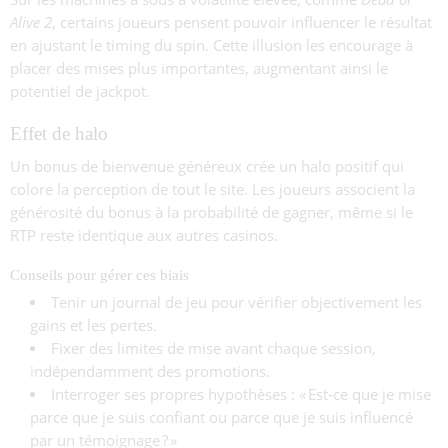
Alive 2
, certains joueurs pensent pouvoir influencer le résultat
en ajustant le timing du spin. Cette illusion les encourage à
placer des mises plus importantes, augmentant ainsi le
potentiel de jackpot.
Effet de halo
Un bonus de bienvenue généreux crée un halo positif qui
colore la perception de tout le site. Les joueurs associent la
générosité du bonus à la probabilité de gagner, même si le
RTP reste identique aux autres casinos.
Conseils pour gérer ces biais
Tenir un journal de jeu pour vérifier objectivement les
gains et les pertes.
Fixer des limites de mise avant chaque session,
indépendamment des promotions.
Interroger ses propres hypothèses : « Est‑ce que je mise
parce que je suis confiant ou parce que je suis influencé
par un témoignage ? »