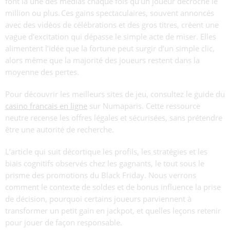
font la une des médias chaque fois qu’un joueur décroche le
million ou plus. Ces gains spectaculaires, souvent annoncés
avec des vidéos de célébrations et des gros titres, créent une
vague d’excitation qui dépasse le simple acte de miser. Elles
alimentent l’idée que la fortune peut surgir d’un simple clic,
alors même que la majorité des joueurs restent dans la
moyenne des pertes.
Pour découvrir les meilleurs sites de jeu, consultez le guide du
casino francais en ligne
sur Numaparis. Cette ressource
neutre recense les offres légales et sécurisées, sans prétendre
être une autorité de recherche.
L’article qui suit décortique les profils, les stratégies et les
biais cognitifs observés chez les gagnants, le tout sous le
prisme des promotions du Black Friday. Nous verrons
comment le contexte de soldes et de bonus influence la prise
de décision, pourquoi certains joueurs parviennent à
transformer un petit gain en jackpot, et quelles leçons retenir
pour jouer de façon responsable.