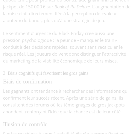
jackpot de 150 000 € sur
Book of Ra Deluxe
. L’augmentation de
la mise était directement liée à la perception de « valeur
ajoutée » du bonus, plus qu’à une stratégie de jeu.
Le sentiment d’urgence du Black Friday crée aussi une
pression psychologique : la peur de « manquer le train »
conduit à des décisions rapides, souvent sans recalculer le
risque réel. Les joueurs doivent donc distinguer l’attractivité
du marketing de la viabilité économique de leurs mises.
3. Biais cognitifs qui favorisent les gros gains
Biais de confirmation
Les gagnants ont tendance à rechercher des informations qui
confirment leur succès récent. Après une série de gains, ils
consultent des forums où les témoignages de gros jackpots
abondent, renforçant l’idée que la chance est de leur côté.
Illusion de contrôle
Sur les machines à sous à volatilité élevée, comme
Dead or