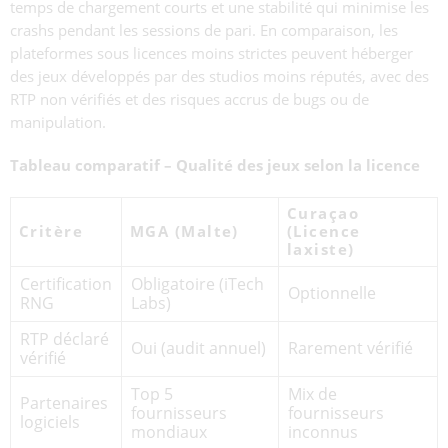
temps de chargement courts et une stabilité qui minimise les
crashs pendant les sessions de pari. En comparaison, les
plateformes sous licences moins strictes peuvent héberger
des jeux développés par des studios moins réputés, avec des
RTP non vérifiés et des risques accrus de bugs ou de
manipulation.
Tableau comparatif – Qualité des jeux selon la licence
Curaçao
Critère
MGA (Malte)
(Licence
laxiste)
Certification
Obligatoire (iTech
Optionnelle
RNG
Labs)
RTP déclaré
Oui (audit annuel)
Rarement vérifié
vérifié
Top 5
Mix de
Partenaires
fournisseurs
fournisseurs
logiciels
mondiaux
inconnus