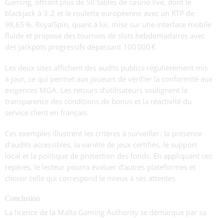
Gaming, offrant plus de 50 tables de casino live, dont le
blackjack à 3 :2 et le roulette européenne avec un RTP de
98,65 %. RoyalSpin, quant à lui, mise sur une interface mobile
fluide et propose des tournois de slots hebdomadaires avec
des jackpots progressifs dépassant 100 000 €.
Les deux sites affichent des audits publics régulièrement mis
à jour, ce qui permet aux joueurs de vérifier la conformité aux
exigences MGA. Les retours d’utilisateurs soulignent la
transparence des conditions de bonus et la réactivité du
service client en français.
Ces exemples illustrent les critères à surveiller : la présence
d’audits accessibles, la variété de jeux certifiés, le support
local et la politique de protection des fonds. En appliquant ces
repères, le lecteur pourra évaluer d’autres plateformes et
choisir celle qui correspond le mieux à ses attentes.
Conclusion
La licence de la Malta Gaming Authority se démarque par sa