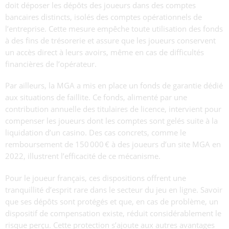
doit déposer les dépôts des joueurs dans des comptes
bancaires distincts, isolés des comptes opérationnels de
l’entreprise. Cette mesure empêche toute utilisation des fonds
à des fins de trésorerie et assure que les joueurs conservent
un accès direct à leurs avoirs, même en cas de difficultés
financières de l’opérateur.
Par ailleurs, la MGA a mis en place un fonds de garantie dédié
aux situations de faillite. Ce fonds, alimenté par une
contribution annuelle des titulaires de licence, intervient pour
compenser les joueurs dont les comptes sont gelés suite à la
liquidation d’un casino. Des cas concrets, comme le
remboursement de 150 000 € à des joueurs d’un site MGA en
2022, illustrent l’efficacité de ce mécanisme.
Pour le joueur français, ces dispositions offrent une
tranquillité d’esprit rare dans le secteur du jeu en ligne. Savoir
que ses dépôts sont protégés et que, en cas de problème, un
dispositif de compensation existe, réduit considérablement le
risque perçu. Cette protection s’ajoute aux autres avantages