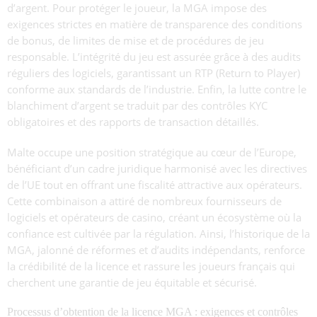
d’argent. Pour protéger le joueur, la MGA impose des
exigences strictes en matière de transparence des conditions
de bonus, de limites de mise et de procédures de jeu
responsable. L’intégrité du jeu est assurée grâce à des audits
réguliers des logiciels, garantissant un RTP (Return to Player)
conforme aux standards de l’industrie. Enfin, la lutte contre le
blanchiment d’argent se traduit par des contrôles KYC
obligatoires et des rapports de transaction détaillés.
Malte occupe une position stratégique au cœur de l’Europe,
bénéficiant d’un cadre juridique harmonisé avec les directives
de l’UE tout en offrant une fiscalité attractive aux opérateurs.
Cette combinaison a attiré de nombreux fournisseurs de
logiciels et opérateurs de casino, créant un écosystème où la
confiance est cultivée par la régulation. Ainsi, l’historique de la
MGA, jalonné de réformes et d’audits indépendants, renforce
la crédibilité de la licence et rassure les joueurs français qui
cherchent une garantie de jeu équitable et sécurisé.
Processus d’obtention de la licence MGA : exigences et contrôles