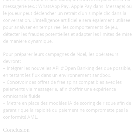
messagerie (ex. : WhatsApp Pay, Apple Pay dans iMessage) où
le joueur peut déclencher un retrait d’un simple clic dans la
conversation. L’intelligence artificielle sera également utilisée
pour analyser en temps réel les comportements de jeu,
détecter les fraudes potentielles et adapter les limites de mise
de manière dynamique.
Pour préparer leurs campagnes de Noël, les opérateurs
devront :
– Intégrer les nouvelles API d’Open Banking dès que possible,
en testant les flux dans un environnement sandbox.
– Concevoir des offres de free spins compatibles avec les
paiements via messagerie, afin d’offrir une expérience
omnicanale fluide.
– Mettre en place des modèles IA de scoring de risque afin de
garantir que la rapidité du paiement ne compromette pas la
conformité AML.
Conclusion