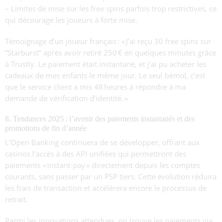
– Limites de mise sur les free spins parfois trop restrictives, ce
qui décourage les joueurs à forte mise.
Témoignage d’un joueur français : « J’ai reçu 30 free spins sur
“Starburst” après avoir retiré 250 € en quelques minutes grâce
à Trustly. Le paiement était instantané, et j’ai pu acheter les
cadeaux de mes enfants le même jour. Le seul bémol, c’est
que le service client a mis 48 heures à répondre à ma
demande de vérification d’identité. »
8. Tendances 2025 : l’avenir des paiements instantanés et des
promotions de fin d’année
L’Open Banking continuera de se développer, offrant aux
casinos l’accès à des API unifiées qui permettront des
paiements « instant‑pay » directement depuis les comptes
courants, sans passer par un PSP tiers. Cette évolution réduira
les frais de transaction et accélérera encore le processus de
retrait.
Parmi les innovations attendues, on trouve les paiements via