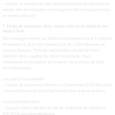
– Ajuster le nombre de free spins en fonction du montant du
retrait, afin de maintenir une marge bénéficiaire positive tout
en restant attractif.
7. Études de satisfaction client : retours réels sur les retraits le jour
même à Noël
Des sondages menés sur Reddit (r/onlinecasinos) et Trustpilot
en décembre 2023 ont recueilli plus de 1 200 réponses de
joueurs français. 78 % des participants ont déclaré être
satisfaits de la rapidité du retrait instantané, citant
notamment la possibilité de financer leurs achats de Noël
immédiatement.
Les points forts relevés :
– Temps de traitement inférieur à 10 secondes (70 % des avis).
– Sécurité perçue grâce à l’authentification à deux facteurs.
Points d’amélioration :
– Support client jugé lent en cas de problème de validation
KYC (45 % des commentaires).