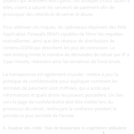
joueurs qui attendent leurs gains. Les attaques DDoS, quant à
elles, visent à saturer les serveurs de paiement afin de
provoquer des retards et de semer le doute.
Pour atténuer ces risques, les opérateurs déploient des Web
Application Firewalls (WAF) capables de filtrer les requêtes
malveillantes, ainsi que des réseaux de distribution de
contenu (CDN) qui absorbent les pics de connexion. Le
rate‑limiting limite le nombre de demandes de retrait par IP à
3 par minute, réduisant ainsi les tentatives de force brute.
La transparence est également cruciale : mettre à jour la
politique de confidentialité pour expliquer comment les
données de paiement sont chiffrées, qui a accès aux
informations et quels droits les joueurs possèdent. Un lien
vers la page de confidentialité doit être visible lors du
processus de retrait, renforçant la confiance pendant la
période la plus sensible de l’année.
6. Analyse des coûts : frais de transaction vs expérience utilisateur