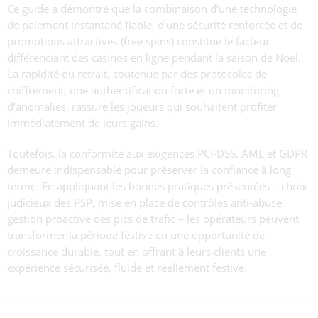
Ce guide a démontré que la combinaison d’une technologie
de paiement instantané fiable, d’une sécurité renforcée et de
promotions attractives (free spins) constitue le facteur
différenciant des casinos en ligne pendant la saison de Noël.
La rapidité du retrait, soutenue par des protocoles de
chiffrement, une authentification forte et un monitoring
d’anomalies, rassure les joueurs qui souhaitent profiter
immédiatement de leurs gains.
Toutefois, la conformité aux exigences PCI‑DSS, AML et GDPR
demeure indispensable pour préserver la confiance à long
terme. En appliquant les bonnes pratiques présentées – choix
judicieux des PSP, mise en place de contrôles anti‑abuse,
gestion proactive des pics de trafic – les opérateurs peuvent
transformer la période festive en une opportunité de
croissance durable, tout en offrant à leurs clients une
expérience sécurisée, fluide et réellement festive.