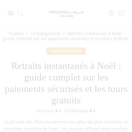
Pradžia
Uncategorized
Retraits instantanés à Noël :
guide complet sur les paiements sécurisés et les tours gratuits
UNCATEGORIZED
Retraits instantanés à Noël :
guide complet sur les
paiements sécurisés et les tours
gratuits
Autorius
$ s
.
Publikuotas
$ s
La période des fêtes transforme les salles de jeux virtuelles en
véritables marchés de Noël : les joueurs affluent pour profiter