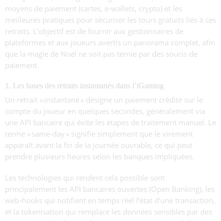
moyens de paiement (cartes, e‑wallets, crypto) et les
meilleures pratiques pour sécuriser les tours gratuits liés à ces
retraits. L’objectif est de fournir aux gestionnaires de
plateformes et aux joueurs avertis un panorama complet, afin
que la magie de Noël ne soit pas ternie par des soucis de
paiement.
1. Les bases des retraits instantanés dans l’iGaming
Un retrait « instantané » désigne un paiement crédité sur le
compte du joueur en quelques secondes, généralement via
une API bancaire qui évite les étapes de traitement manuel. Le
terme « same‑day » signifie simplement que le virement
apparaît avant la fin de la journée ouvrable, ce qui peut
prendre plusieurs heures selon les banques impliquées.
Les technologies qui rendent cela possible sont
principalement les API bancaires ouvertes (Open Banking), les
web‑hooks qui notifient en temps réel l’état d’une transaction,
et la tokenisation qui remplace les données sensibles par des