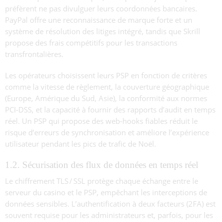
préfèrent ne pas divulguer leurs coordonnées bancaires.
PayPal offre une reconnaissance de marque forte et un
système de résolution des litiges intégré, tandis que Skrill
propose des frais compétitifs pour les transactions
transfrontalières.
Les opérateurs choisissent leurs PSP en fonction de critères
comme la vitesse de règlement, la couverture géographique
(Europe, Amérique du Sud, Asie), la conformité aux normes
PCI‑DSS, et la capacité à fournir des rapports d’audit en temps
réel. Un PSP qui propose des web‑hooks fiables réduit le
risque d’erreurs de synchronisation et améliore l’expérience
utilisateur pendant les pics de trafic de Noël.
1.2. Sécurisation des flux de données en temps réel
Le chiffrement TLS / SSL protège chaque échange entre le
serveur du casino et le PSP, empêchant les interceptions de
données sensibles. L’authentification à deux facteurs (2FA) est
souvent requise pour les administrateurs et, parfois, pour les