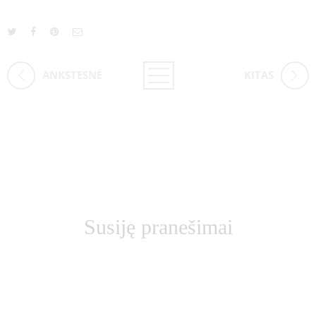
ANKSTESNĖ
KITAS
Susiję pranešimai