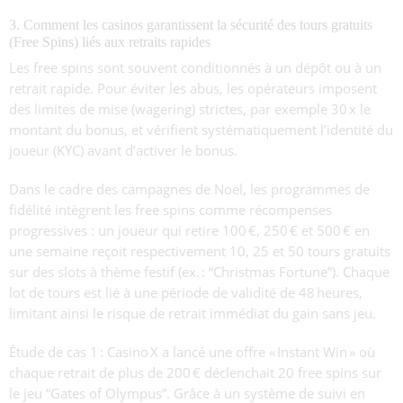
3. Comment les casinos garantissent la sécurité des tours gratuits
(Free Spins) liés aux retraits rapides
Les free spins sont souvent conditionnés à un dépôt ou à un
retrait rapide. Pour éviter les abus, les opérateurs imposent
des limites de mise (wagering) strictes, par exemple 30 x le
montant du bonus, et vérifient systématiquement l’identité du
joueur (KYC) avant d’activer le bonus.
Dans le cadre des campagnes de Noël, les programmes de
fidélité intègrent les free spins comme récompenses
progressives : un joueur qui retire 100 €, 250 € et 500 € en
une semaine reçoit respectivement 10, 25 et 50 tours gratuits
sur des slots à thème festif (ex. : “Christmas Fortune”). Chaque
lot de tours est lié à une période de validité de 48 heures,
limitant ainsi le risque de retrait immédiat du gain sans jeu.
Étude de cas 1 : Casino X a lancé une offre « Instant Win » où
chaque retrait de plus de 200 € déclenchait 20 free spins sur
le jeu “Gates of Olympus”. Grâce à un système de suivi en