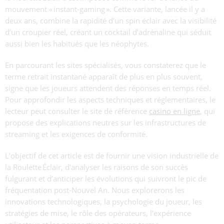
mouvement « instant‑gaming ». Cette variante, lancée il y a
deux ans, combine la rapidité d’un spin éclair avec la visibilité
d’un croupier réel, créant un cocktail d’adrénaline qui séduit
aussi bien les habitués que les néophytes.
En parcourant les sites spécialisés, vous constaterez que le
terme retrait instantané apparaît de plus en plus souvent,
signe que les joueurs attendent des réponses en temps réel.
Pour approfondir les aspects techniques et réglementaires, le
lecteur peut consulter le site de référence
casino en ligne
, qui
propose des explications neutres sur les infrastructures de
streaming et les exigences de conformité.
L’objectif de cet article est de fournir une vision industrielle de
la Roulette Éclair, d’analyser les raisons de son succès
fulgurant et d’anticiper les évolutions qui suivront le pic de
fréquentation post‑Nouvel An. Nous explorerons les
innovations technologiques, la psychologie du joueur, les
stratégies de mise, le rôle des opérateurs, l’expérience