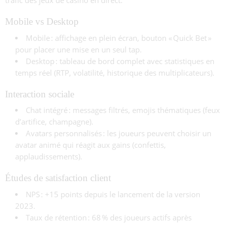
trafic des jeux de casino en direct.
Mobile vs Desktop
Mobile : affichage en plein écran, bouton « Quick Bet »
pour placer une mise en un seul tap.
Desktop : tableau de bord complet avec statistiques en
temps réel (RTP, volatilité, historique des multiplicateurs).
Interaction sociale
Chat intégré : messages filtrés, emojis thématiques (feux
d’artifice, champagne).
Avatars personnalisés : les joueurs peuvent choisir un
avatar animé qui réagit aux gains (confettis,
applaudissements).
Études de satisfaction client
NPS : +15 points depuis le lancement de la version
2023.
Taux de rétention : 68 % des joueurs actifs après