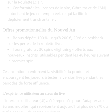
sur la Roulette Éclair.
Conformité : les licences de Malte, Gibraltar et de l’ANJ
autorisent le jeu en temps réel, ce qui facilite le
déploiement transfrontalier.
Offres promotionnelles du Nouvel An
Bonus dépôt : 100 % jusqu’à 200 €, 20 % de cashback
sur les pertes de la roulette live.
Tours gratuits : 30 spins « lightning » offerts aux
nouveaux inscrits, utilisables pendant les 48 heures suivant
le premier spin.
Ces incitations renforcent la visibilité du produit et
encouragent les joueurs à tester la version live pendant les
périodes de forte affluence.
L’expérience utilisateur au cœur du live
L’interface utilisateur (UI) a été repensée pour s’adapter aux
écrans mobiles, qui représentent aujourd’hui plus de 68 % du