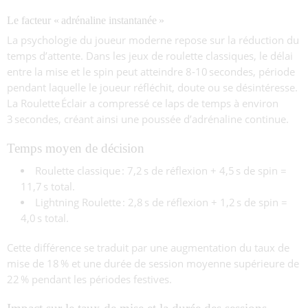
Le facteur « adrénaline instantanée »
La psychologie du joueur moderne repose sur la réduction du
temps d’attente. Dans les jeux de roulette classiques, le délai
entre la mise et le spin peut atteindre 8‑10 secondes, période
pendant laquelle le joueur réfléchit, doute ou se désintéresse.
La Roulette Éclair a compressé ce laps de temps à environ
3 secondes, créant ainsi une poussée d’adrénaline continue.
Temps moyen de décision
Roulette classique : 7,2 s de réflexion + 4,5 s de spin =
11,7 s total.
Lightning Roulette : 2,8 s de réflexion + 1,2 s de spin =
4,0 s total.
Cette différence se traduit par une augmentation du taux de
mise de 18 % et une durée de session moyenne supérieure de
22 % pendant les périodes festives.