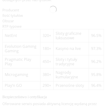
Producent
Ilość tytułów
Obszar
RTP typowe
Sloty graficzne
NetEnt
320+
96.5%
luksusowe
Evolution Gaming
180+
Kasyno na live
97.3%
Gaming
Pragmatic Play
Sloty i tytuły
450+
96.2%
Play
tradycyjne
Nagrody
Microgaming
380+
95.8%
kumulacyjne
Play’n GO
290+
Przenośne sloty
96.4%
Bezpieczeństwo i certyfikacja
Oferowane serwis posiada aktywną licencję wydaną przez