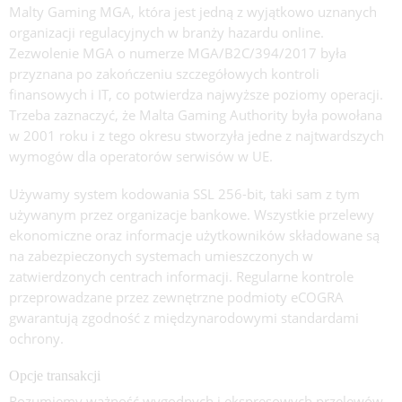
Malty Gaming MGA, która jest jedną z wyjątkowo uznanych
organizacji regulacyjnych w branży hazardu online.
Zezwolenie MGA o numerze MGA/B2C/394/2017 była
przyznana po zakończeniu szczegółowych kontroli
finansowych i IT, co potwierdza najwyższe poziomy operacji.
Trzeba zaznaczyć, że Malta Gaming Authority była powołana
w 2001 roku i z tego okresu stworzyła jedne z najtwardszych
wymogów dla operatorów serwisów w UE.
Używamy system kodowania SSL 256-bit, taki sam z tym
używanym przez organizacje bankowe. Wszystkie przelewy
ekonomiczne oraz informacje użytkowników składowane są
na zabezpieczonych systemach umieszczonych w
zatwierdzonych centrach informacji. Regularne kontrole
przeprowadzane przez zewnętrzne podmioty eCOGRA
gwarantują zgodność z międzynarodowymi standardami
ochrony.
Opcje transakcji
Rozumiemy ważność wygodnych i ekspresowych przelewów