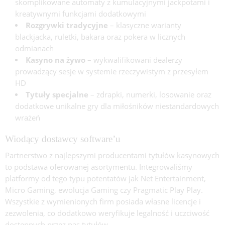
skomplikowane automaty z kumulacyjnymi jackpotami i
kreatywnymi funkcjami dodatkowymi
Rozgrywki tradycyjne
– klasyczne warianty
blackjacka, ruletki, bakara oraz pokera w licznych
odmianach
Kasyno na żywo
– wykwalifikowani dealerzy
prowadzący sesje w systemie rzeczywistym z przesyłem
HD
Tytuły specjalne
– zdrapki, numerki, losowanie oraz
dodatkowe unikalne gry dla miłośników niestandardowych
wrażeń
Wiodący dostawcy software’u
Partnerstwo z najlepszymi producentami tytułów kasynowych
to podstawa oferowanej asortymentu. Integrowaliśmy
platformy od tego typu potentatów jak Net Entertainment,
Micro Gaming, ewolucja Gaming czy Pragmatic Play Play.
Wszystkie z wymienionych firm posiada własne licencje i
zezwolenia, co dodatkowo weryfikuje legalność i uczciwość
dostępnych przez nas tytułów.