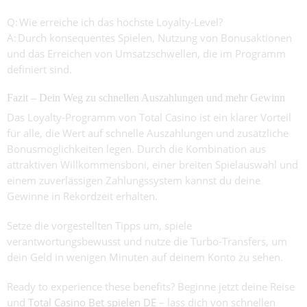
Q: Wie erreiche ich das höchste Loyalty‑Level?
A: Durch konsequentes Spielen, Nutzung von Bonusaktionen
und das Erreichen von Umsatzschwellen, die im Programm
definiert sind.
Fazit – Dein Weg zu schnellen Auszahlungen und mehr Gewinn
Das Loyalty‑Programm von Total Casino ist ein klarer Vorteil
für alle, die Wert auf schnelle Auszahlungen und zusätzliche
Bonusmöglichkeiten legen. Durch die Kombination aus
attraktiven Willkommensboni, einer breiten Spielauswahl und
einem zuverlässigen Zahlungssystem kannst du deine
Gewinne in Rekordzeit erhalten.
Setze die vorgestellten Tipps um, spiele
verantwortungsbewusst und nutze die Turbo‑Transfers, um
dein Geld in wenigen Minuten auf deinem Konto zu sehen.
Ready to experience these benefits? Beginne jetzt deine Reise
und
Total Casino Bet spielen DE
– lass dich von schnellen