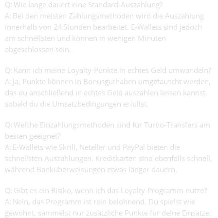
Q: Wie lange dauert eine Standard‑Auszahlung?
A: Bei den meisten Zahlungsmethoden wird die Auszahlung
innerhalb von 24 Stunden bearbeitet. E‑Wallets sind jedoch
am schnellsten und können in wenigen Minuten
abgeschlossen sein.
Q: Kann ich meine Loyalty‑Punkte in echtes Geld umwandeln?
A: Ja, Punkte können in Bonusguthaben umgetauscht werden,
das du anschließend in echtes Geld auszahlen lassen kannst,
sobald du die Umsatzbedingungen erfüllst.
Q: Welche Einzahlungsmethoden sind für Turbo‑Transfers am
besten geeignet?
A: E‑Wallets wie Skrill, Neteller und PayPal bieten die
schnellsten Auszahlungen. Kreditkarten sind ebenfalls schnell,
während Banküberweisungen etwas länger dauern.
Q: Gibt es ein Risiko, wenn ich das Loyalty‑Programm nutze?
A: Nein, das Programm ist rein belohnend. Du spielst wie
gewohnt, sammelst nur zusätzliche Punkte für deine Einsätze.