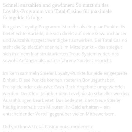
Schnell auszahlen und gewinnen: So nutzt du das
Loyalty‑Programm von Total Casino für maximale
Echtgelde‑Erfolge
Ein gutes Loyalty‑Programm ist mehr als ein paar Punkte. Es
bietet echte Vorteile, die sich direkt auf deine Gewinnchancen
und Auszahlungsgeschwindigkeit auswirken. Bei Total Casino
steht die Spielerzufriedenheit im Mittelpunkt – das spiegelt
sich in einem klar strukturierten Treue‑System wider, das
sowohl Anfänger als auch erfahrene Spieler anspricht.
Im Kern sammeln Spieler Loyalty‑Punkte für jede eingespielte
Einheit. Diese Punkte können später in Bonusguthaben,
Freispiele oder exklusive Cash‑Back‑Angebote umgewandelt
werden. Der Clou: Je höher dein Level, desto schneller werden
Auszahlungen bearbeitet. Das bedeutet, dass treue Spieler
häufig innerhalb von Minuten ihr Geld erhalten – ein
entscheidender Vorteil gegenüber vielen Mitbewerbern.
Did you know? Total Casino nutzt modernste