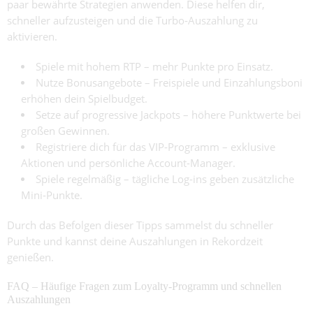
paar bewährte Strategien anwenden. Diese helfen dir,
schneller aufzusteigen und die Turbo‑Auszahlung zu
aktivieren.
Spiele mit hohem RTP – mehr Punkte pro Einsatz.
Nutze Bonusangebote – Freispiele und Einzahlungsboni
erhöhen dein Spielbudget.
Setze auf progressive Jackpots – höhere Punktwerte bei
großen Gewinnen.
Registriere dich für das VIP‑Programm – exklusive
Aktionen und persönliche Account‑Manager.
Spiele regelmäßig – tägliche Log‑ins geben zusätzliche
Mini‑Punkte.
Durch das Befolgen dieser Tipps sammelst du schneller
Punkte und kannst deine Auszahlungen in Rekordzeit
genießen.
FAQ – Häufige Fragen zum Loyalty‑Programm und schnellen
Auszahlungen