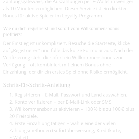
Zahlungsgateways, die Auszahlungen per E‑Wallet in weniger
als 10 Minuten ermöglichen. Dieser Service ist ein direkter
Bonus für aktive Spieler im Loyalty‑Programm.
Wie du dich registrierst und sofort vom Willkommensbonus
profitierst
Der Einstieg ist unkompliziert. Besuche die Startseite, klicke
auf „Registrieren“ und fülle das kurze Formular aus. Nach der
Verifizierung steht dir sofort ein Willkommensbonus zur
Verfügung – oft kombiniert mit einem Bonus ohne
Einzahlung, der dir ein erstes Spiel ohne Risiko ermöglicht.
Schritt‑für‑Schritt‑Anleitung
Registrieren – E‑Mail, Passwort und Land auswählen.
Konto verifizieren – per E‑Mail‑Link oder SMS.
Willkommensbonus aktivieren – 100 % bis zu 100 € plus
20 Freispiele.
Erste Einzahlung tätigen – wähle eine der vielen
Zahlungsmethoden (Sofortüberweisung, Kreditkarte,
E‑Wallet).