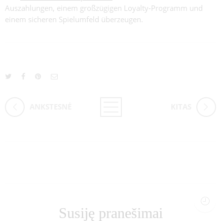
Auszahlungen, einem großzügigen Loyalty‑Programm und
einem sicheren Spielumfeld überzeugen.
ANKSTESNĖ
KITAS
Susiję pranešimai