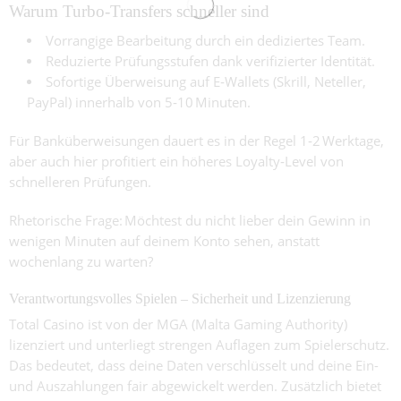
Warum Turbo‑Transfers schneller sind
Vorrangige Bearbeitung durch ein dediziertes Team.
Reduzierte Prüfungsstufen dank verifizierter Identität.
Sofortige Überweisung auf E‑Wallets (Skrill, Neteller,
PayPal) innerhalb von 5‑10 Minuten.
Für Banküberweisungen dauert es in der Regel 1‑2 Werktage,
aber auch hier profitiert ein höheres Loyalty‑Level von
schnelleren Prüfungen.
Rhetorische Frage: Möchtest du nicht lieber dein Gewinn in
wenigen Minuten auf deinem Konto sehen, anstatt
wochenlang zu warten?
Verantwortungsvolles Spielen – Sicherheit und Lizenzierung
Total Casino ist von der MGA (Malta Gaming Authority)
lizenziert und unterliegt strengen Auflagen zum Spielerschutz.
Das bedeutet, dass deine Daten verschlüsselt und deine Ein-
und Auszahlungen fair abgewickelt werden. Zusätzlich bietet