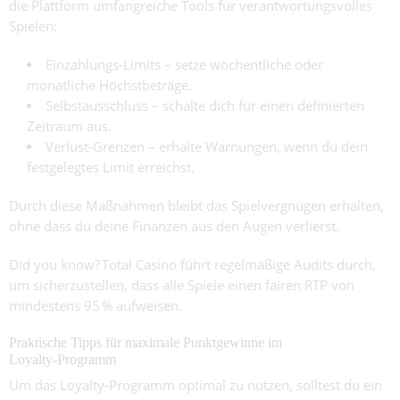
die Plattform umfangreiche Tools für verantwortungsvolles
Spielen:
Einzahlungs‑Limits – setze wöchentliche oder
monatliche Höchstbeträge.
Selbstausschluss – schalte dich für einen definierten
Zeitraum aus.
Verlust‑Grenzen – erhalte Warnungen, wenn du dein
festgelegtes Limit erreichst.
Durch diese Maßnahmen bleibt das Spielvergnügen erhalten,
ohne dass du deine Finanzen aus den Augen verlierst.
Did you know? Total Casino führt regelmäßige Audits durch,
um sicherzustellen, dass alle Spiele einen fairen RTP von
mindestens 95 % aufweisen.
Praktische Tipps für maximale Punktgewinne im
Loyalty‑Programm
Um das Loyalty‑Programm optimal zu nutzen, solltest du ein