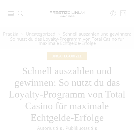
Pradžia
Uncategorized
Schnell auszahlen und gewinnen:
So nutzt du das Loyalty‑Programm von Total Casino für
maximale Echtgelde‑Erfolge
UNCATEGORIZED
Schnell auszahlen und
gewinnen: So nutzt du das
Loyalty‑Programm von Total
Casino für maximale
Echtgelde‑Erfolge
Autorius
$ s
.
Publikuotas
$ s