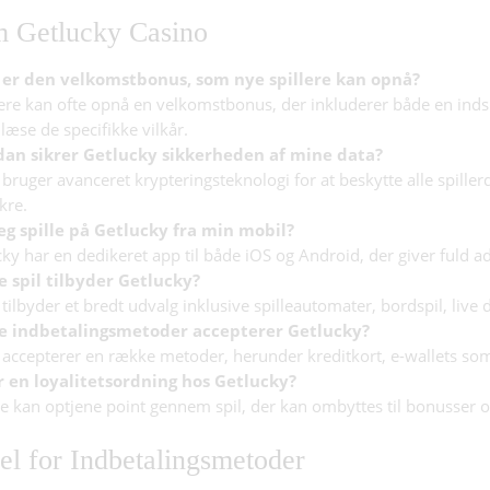
 Getlucky Casino
er den velkomstbonus, som nye spillere kan opnå?
lere kan ofte opnå en velkomstbonus, der inkluderer både en indsk
t læse de specifikke vilkår.
an sikrer Getlucky sikkerheden af mine data?
bruger avanceret krypteringsteknologi for at beskytte alle spillerd
kre.
eg spille på Getlucky fra min mobil?
cky har en dedikeret app til både iOS og Android, der giver fuld ad
e spil tilbyder Getlucky?
tilbyder et bredt udvalg inklusive spilleautomater, bordspil, live d
e indbetalingsmetoder accepterer Getlucky?
 accepterer en række metoder, herunder kreditkort, e-wallets som
r en loyalitetsordning hos Getlucky?
ere kan optjene point gennem spil, der kan ombyttes til bonusser 
el for Indbetalingsmetoder