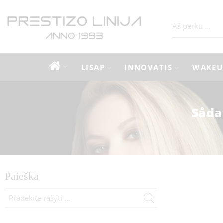
LISAP
INNOVATIS
WAKEU
Såda
Paieška