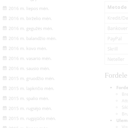
Metode
2016 m. liepos mėn.
Kredit/De
2016 m. birželio mėn.
Bankover
2016 m. gegužės mėn.
PayPal
2016 m. balandžio mėn.
Skrill
2016 m. kovo mėn.
2016 m. vasario mėn.
Neteller
2016 m. sausio mėn.
Fordele
2015 m. gruodžio mėn.
Forde
2015 m. lapkričio mėn.
Bre
2015 m. spalio mėn.
Att
Sik
2015 m. rugsėjo mėn.
Br
2015 m. rugpjūčio mėn.
Ulem
Vi