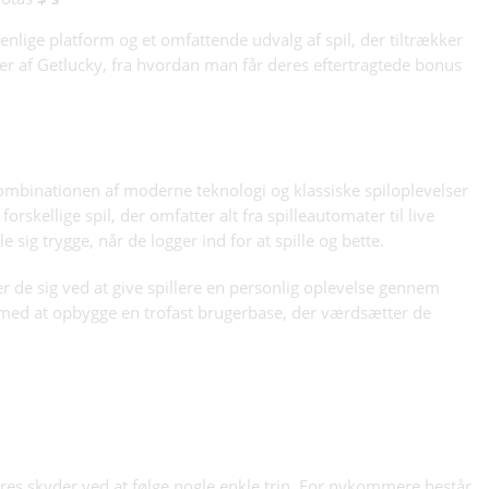
nlige platform og et omfattende udvalg af spil, der tiltrækker
ekter af Getlucky, fra hvordan man får deres eftertragtede bonus
. Kombinationen af moderne teknologi og klassiske spiloplevelser
orskellige spil, der omfatter alt fra spilleautomater til live
 sig trygge, når de logger ind for at spille og bette.
er de sig ved at give spillere en personlig oplevelse gennem
ed at opbygge en trofast brugerbase, der værdsætter de
eres skyder ved at følge nogle enkle trin. For nykommere består