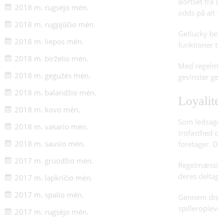
Bortset fra
2018 m. rugsėjo mėn.
odds på alt
2018 m. rugpjūčio mėn.
Getlucky be
2018 m. liepos mėn.
funktioner 
2018 m. birželio mėn.
Med regelmæ
2018 m. gegužės mėn.
gevinster g
2018 m. balandžio mėn.
Loyali
2018 m. kovo mėn.
Som ledsagel
2018 m. vasario mėn.
trofasthed 
2018 m. sausio mėn.
foretager. 
2017 m. gruodžio mėn.
Regelmæssig
deres deltag
2017 m. lapkričio mėn.
2017 m. spalio mėn.
Gennem diss
spilleroplev
2017 m. rugsėjo mėn.