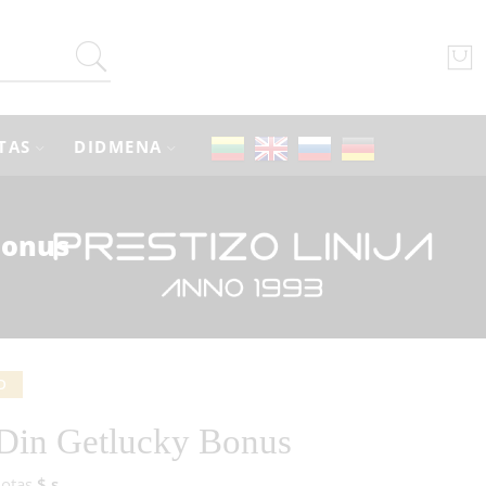
TAS
DIDMENA
Bonus
D
Din Getlucky Bonus
otas
$ s