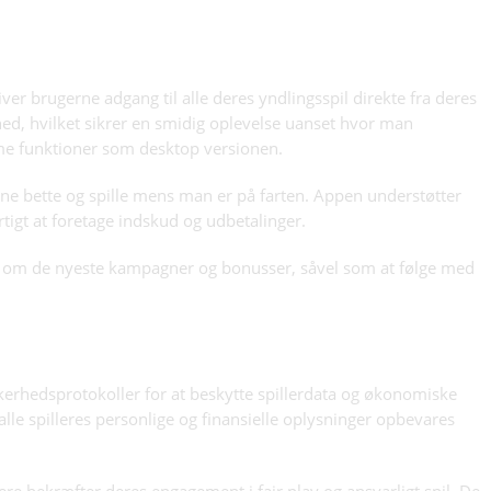
er brugerne adgang til alle deres yndlingsspil direkte fra deres
d, hvilket sikrer en smidig oplevelse uanset hvor man
mme funktioner som desktop versionen.
ne bette og spille mens man er på farten. Appen understøtter
igt at foretage indskud og udbetalinger.
ret om de nyeste kampagner og bonusser, såvel som at følge med
kerhedsprotokoller for at beskytte spillerdata og økonomiske
alle spilleres personlige og finansielle oplysninger opbevares