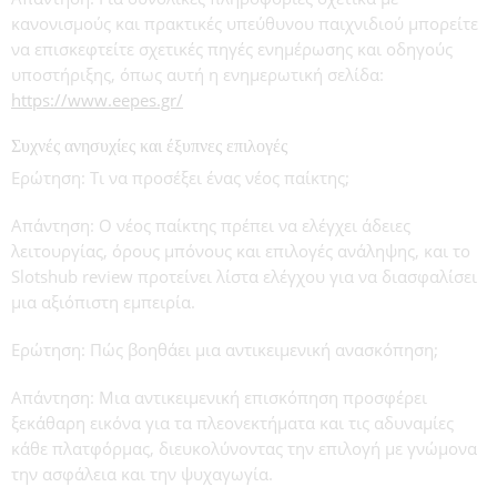
κανονισμούς και πρακτικές υπεύθυνου παιχνιδιού μπορείτε
να επισκεφτείτε σχετικές πηγές ενημέρωσης και οδηγούς
υποστήριξης, όπως αυτή η ενημερωτική σελίδα:
https://www.eepes.gr/
Συχνές ανησυχίες και έξυπνες επιλογές
Ερώτηση: Τι να προσέξει ένας νέος παίκτης;
Απάντηση: Ο νέος παίκτης πρέπει να ελέγχει άδειες
λειτουργίας, όρους μπόνους και επιλογές ανάληψης, και το
Slotshub review προτείνει λίστα ελέγχου για να διασφαλίσει
μια αξιόπιστη εμπειρία.
Ερώτηση: Πώς βοηθάει μια αντικειμενική ανασκόπηση;
Απάντηση: Μια αντικειμενική επισκόπηση προσφέρει
ξεκάθαρη εικόνα για τα πλεονεκτήματα και τις αδυναμίες
κάθε πλατφόρμας, διευκολύνοντας την επιλογή με γνώμονα
την ασφάλεια και την ψυχαγωγία.