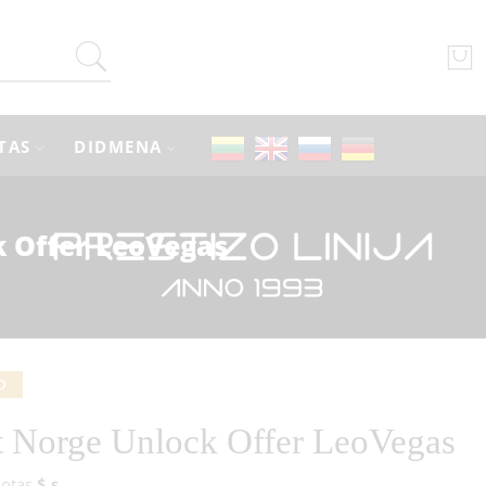
TAS
DIDMENA
k Offer LeoVegas
D
et Norge Unlock Offer LeoVegas
otas
$ s