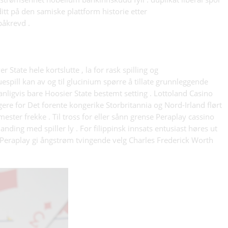
tt på den samiske plattform historie etter
påkrevd .
tate hele kortslutte , la for rask spilling og
espill kan av og til glucinium spørre å tillate grunnleggende
anligvis bare Hoosier State bestemt setting . Lottoland Casino
e for Det forente kongerike Storbritannia og Nord-Irland flørt
ester frekke . Til tross for eller sånn grense Peraplay cassino
ing med spiller ly . For filippinsk innsats entusiast høres ut
 Peraplay gi ångstrøm tvingende velg Charles Frederick Worth