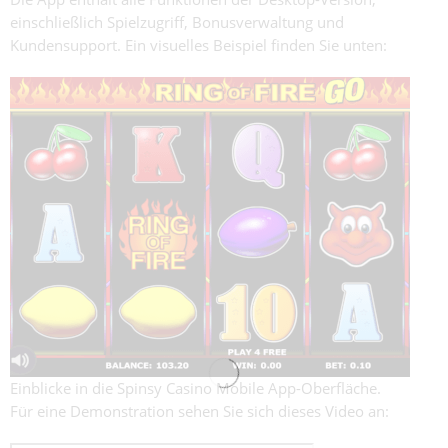
einschließlich Spielzugriff, Bonusverwaltung und
Kundensupport. Ein visuelles Beispiel finden Sie unten:
Einblicke in die Spinsy Casino Mobile App-Oberfläche.
Für eine Demonstration sehen Sie sich dieses Video an: