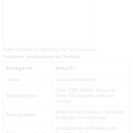
Video-Tutorial zur Nutzung von Spinsy Casino.
Technische Spezifikationen im Überblick
Kategorie
Details
Lizenz
Curacao eGaming
Über 1000 Spiele, darunter
Spieleangebot
Slots, Tischspiele und Live-
Casino
Willkommensbonus, Freispiele,
Bonuspakete
laufende Promotionen
Kreditkarten, E-Wallets (z.B.