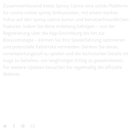
Zusammenfassend bietet Spinsy Casino eine solide Plattform
für casino online spinsy Enthusiasten, mit einem starken
Fokus auf den spinsy casino bonus und benutzerfreundlichen
Features. Indem Sie diese Anleitung befolgen – von der
Registrierung über die App-Einrichtung bis hin zur
Bonusstrategie – können Sie Ihre Spielerfahrung optimieren
und potenzielle Fallstricke vermeiden. Denken Sie daran,
verantwortungsvoll zu spielen und die technischen Details im
Auge zu behalten, um langfristigen Erfolg zu gewährleisten.
Für weitere Updates besuchen Sie regelmäßig die offizielle
Website.