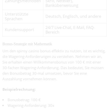
Zahlungsmethoden
Skrill, Neteller),
Banküberweisung
Unterstützte
Deutsch, Englisch, und andere
Sprachen
24/7 Live-Chat, E-Mail, FAQ-
Kundensupport
Bereich
Bonus-Strategie mit Mathematik
Um den spinsy casino bonus effektiv zu nutzen, ist es wichtig,
die Wagering-Anforderungen zu verstehen. Nehmen wir an,
Sie erhalten einen Willkommensbonus von 100 € mit einer
30-fachen Wagering-Anforderung. Das bedeutet, Sie müssen
den Bonusbetrag 30-mal umsetzen, bevor Sie eine
Auszahlung vornehmen können.
Beispielrechnung:
Bonusbetrag: 100 €
Wagering-Anforderung: 30x