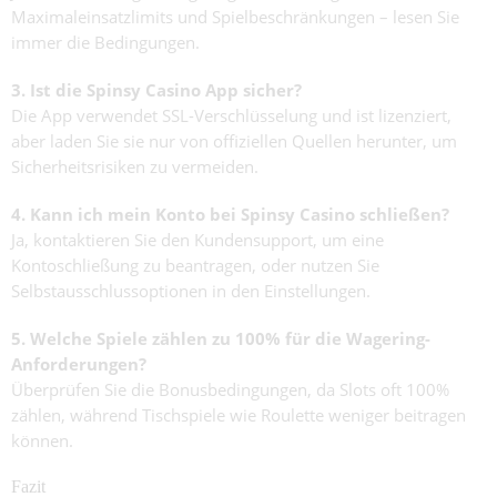
Maximaleinsatzlimits und Spielbeschränkungen – lesen Sie
immer die Bedingungen.
3. Ist die Spinsy Casino App sicher?
Die App verwendet SSL-Verschlüsselung und ist lizenziert,
aber laden Sie sie nur von offiziellen Quellen herunter, um
Sicherheitsrisiken zu vermeiden.
4. Kann ich mein Konto bei Spinsy Casino schließen?
Ja, kontaktieren Sie den Kundensupport, um eine
Kontoschließung zu beantragen, oder nutzen Sie
Selbstausschlussoptionen in den Einstellungen.
5. Welche Spiele zählen zu 100% für die Wagering-
Anforderungen?
Überprüfen Sie die Bonusbedingungen, da Slots oft 100%
zählen, während Tischspiele wie Roulette weniger beitragen
können.
Fazit