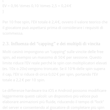
[
EV = 0,96 \times 0,10 \times 2,5 = 0,24 €
]
Per 10 free spin, l’EV totale è 2,4 €, ovvero il valore teorico che
il giocatore può aspettarsi prima di considerare i requisiti di
scommessa.
2.3. Influenza del “capping” e dei multipli di vincita
Molti casinò impongono un “capping” sulle vincite delle free
spin, ad esempio un massimo di 50 € per sessione. Questo
limite riduce l’EV reale perché le spin con moltiplicatori elevati
(es. 10x o 20x) vengono troncate. Se il 10 % delle spin supera
il cap, l’EV si riduce di circa 0,02 € per spin, portando l’EV
totale a 2,2 € per 10 spin.
Le differenze hardware tra iOS e Android possono modificare
leggermente questi calcoli: un dispositivo più veloce può
elaborare animazioni più fluide, riducendo il tempo di “lock”
del server e consentendo al giocatore di completare più spin