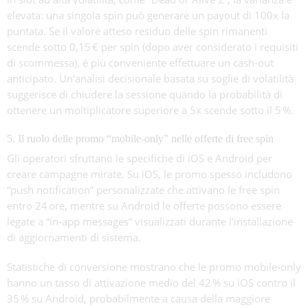
elevata: una singola spin può generare un payout di 100x la
puntata. Se il valore atteso residuo delle spin rimanenti
scende sotto 0,15 € per spin (dopo aver considerato i requisiti
di scommessa), è più conveniente effettuare un cash‑out
anticipato. Un’analisi decisionale basata su soglie di volatilità
suggerisce di chiudere la sessione quando la probabilità di
ottenere un moltiplicatore superiore a 5x scende sotto il 5 %.
5. Il ruolo delle promo “mobile‑only” nelle offerte di free spin
Gli operatori sfruttano le specifiche di iOS e Android per
creare campagne mirate. Su iOS, le promo spesso includono
“push notification” personalizzate che attivano le free spin
entro 24 ore, mentre su Android le offerte possono essere
legate a “in‑app messages” visualizzati durante l’installazione
di aggiornamenti di sistema.
Statistiche di conversione mostrano che le promo mobile‑only
hanno un tasso di attivazione medio del 42 % su iOS contro il
35 % su Android, probabilmente a causa della maggiore