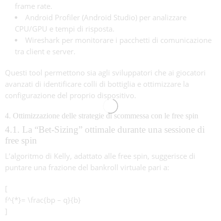
frame rate.
Android Profiler (Android Studio) per analizzare
CPU/GPU e tempi di risposta.
Wireshark per monitorare i pacchetti di comunicazione
tra client e server.
Questi tool permettono sia agli sviluppatori che ai giocatori
avanzati di identificare colli di bottiglia e ottimizzare la
configurazione del proprio dispositivo.
4. Ottimizzazione delle strategie di scommessa con le free spin
4.1. La “Bet‑Sizing” ottimale durante una sessione di
free spin
L’algoritmo di Kelly, adattato alle free spin, suggerisce di
puntare una frazione del bankroll virtuale pari a:
[
f^{*}= \frac{bp – q}{b}
]