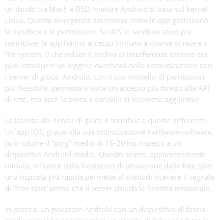
un ibrido tra Mach e BSD, mentre Android si basa sul kernel
Linux. Questa divergenza determina come le app gestiscono
la sandbox e le permission. Su iOS le sandbox sono più
restrittive; le app hanno accesso limitato a risorse di rete e a
file system, il che riduce il rischio di interferenze esterne ma
può introdurre un leggero overhead nella comunicazione con
i server di gioco. Android, con il suo modello di permission
più flessibile, permette a volte un accesso più diretto alle API
di rete, ma apre la porta a variabili di sicurezza aggiuntive.
La latenza dei server di gioco è sensibile a queste differenze.
Un’app iOS, grazie alla sua ottimizzazione hardware‑software,
può ridurre il “ping” medio di 15‑20 ms rispetto a un
dispositivo Android medio. Questo scarto, apparentemente
minuto, influisce sulla frequenza di attivazione delle free spin:
una risposta più rapida permette al client di ricevere il segnale
di “free spin” prima che il server chiuda la finestra temporale.
In pratica, un giocatore Android con un dispositivo di fascia