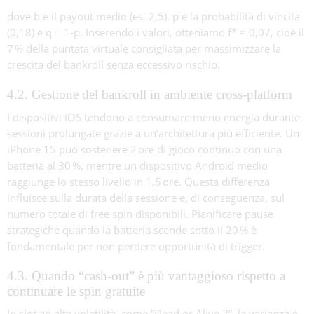
dove b è il payout medio (es. 2,5), p è la probabilità di vincita
(0,18) e q = 1‑p. Inserendo i valori, otteniamo f* ≈ 0,07, cioè il
7 % della puntata virtuale consigliata per massimizzare la
crescita del bankroll senza eccessivo rischio.
4.2. Gestione del bankroll in ambiente cross‑platform
I dispositivi iOS tendono a consumare meno energia durante
sessioni prolungate grazie a un’architettura più efficiente. Un
iPhone 15 può sostenere 2 ore di gioco continuo con una
batteria al 30 %, mentre un dispositivo Android medio
raggiunge lo stesso livello in 1,5 ore. Questa differenza
influisce sulla durata della sessione e, di conseguenza, sul
numero totale di free spin disponibili. Pianificare pause
strategiche quando la batteria scende sotto il 20 % è
fondamentale per non perdere opportunità di trigger.
4.3. Quando “cash‑out” è più vantaggioso rispetto a
continuare le spin gratuite
In slot ad alta volatilità, come “Dead or Alive 2”, la varianza è