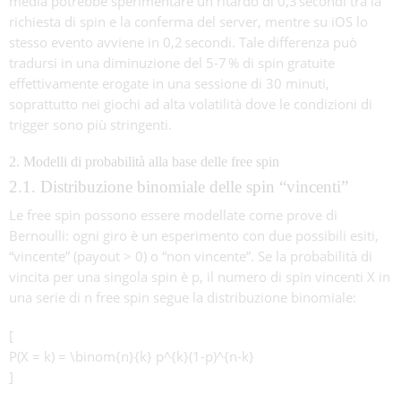
media potrebbe sperimentare un ritardo di 0,3 secondi tra la
richiesta di spin e la conferma del server, mentre su iOS lo
stesso evento avviene in 0,2 secondi. Tale differenza può
tradursi in una diminuzione del 5‑7 % di spin gratuite
effettivamente erogate in una sessione di 30 minuti,
soprattutto nei giochi ad alta volatilità dove le condizioni di
trigger sono più stringenti.
2. Modelli di probabilità alla base delle free spin
2.1. Distribuzione binomiale delle spin “vincenti”
Le free spin possono essere modellate come prove di
Bernoulli: ogni giro è un esperimento con due possibili esiti,
“vincente” (payout > 0) o “non vincente”. Se la probabilità di
vincita per una singola spin è p, il numero di spin vincenti X in
una serie di n free spin segue la distribuzione binomiale:
[
P(X = k) = \binom{n}{k} p^{k}(1-p)^{n-k}
]