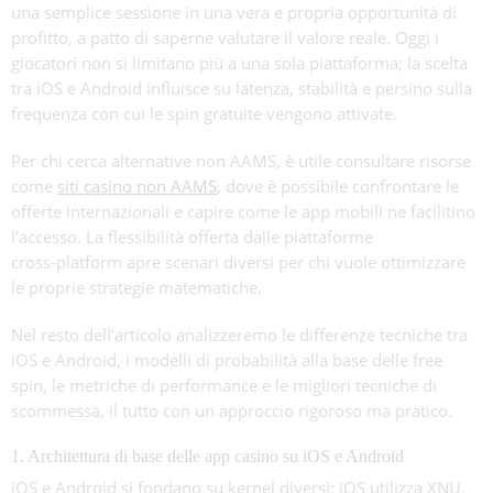
una semplice sessione in una vera e propria opportunità di
profitto, a patto di saperne valutare il valore reale. Oggi i
giocatori non si limitano più a una sola piattaforma; la scelta
tra iOS e Android influisce su latenza, stabilità e persino sulla
frequenza con cui le spin gratuite vengono attivate.
Per chi cerca alternative non AAMS, è utile consultare risorse
come
siti casino non AAMS
, dove è possibile confrontare le
offerte internazionali e capire come le app mobili ne facilitino
l’accesso. La flessibilità offerta dalle piattaforme
cross‑platform apre scenari diversi per chi vuole ottimizzare
le proprie strategie matematiche.
Nel resto dell’articolo analizzeremo le differenze tecniche tra
iOS e Android, i modelli di probabilità alla base delle free
spin, le metriche di performance e le migliori tecniche di
scommessa, il tutto con un approccio rigoroso ma pratico.
1. Architettura di base delle app casino su iOS e Android
iOS e Android si fondano su kernel diversi: iOS utilizza XNU,