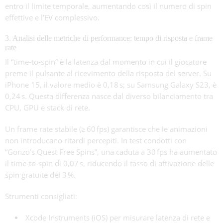
entro il limite temporale, aumentando così il numero di spin
effettive e l’EV complessivo.
3. Analisi delle metriche di performance: tempo di risposta e frame
rate
Il “time‑to‑spin” è la latenza dal momento in cui il giocatore
preme il pulsante al ricevimento della risposta del server. Su
iPhone 15, il valore medio è 0,18 s; su Samsung Galaxy S23, è
0,24 s. Questa differenza nasce dal diverso bilanciamento tra
CPU, GPU e stack di rete.
Un frame rate stabile (≥ 60 fps) garantisce che le animazioni
non introducano ritardi percepiti. In test condotti con
“Gonzo’s Quest Free Spins”, una caduta a 30 fps ha aumentato
il time‑to‑spin di 0,07 s, riducendo il tasso di attivazione delle
spin gratuite del 3 %.
Strumenti consigliati:
Xcode Instruments (iOS) per misurare latenza di rete e