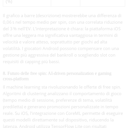
(%)
Il grafico a barre (descrizione) mostrerebbe una differenza di
0,06 s nel tempo medio per spin, con una correlata riduzione
del 3 % nell’EV. L’interpretazione è chiara: la piattaforma iOS
offre una leggera ma significativa vantaggiosa in termini di
velocità e valore atteso, soprattutto per giochi ad alta
volatilità. I giocatori Android possono compensare con una
gestione più aggressiva del bankroll o scegliendo slot con
requisiti di capping più bassi.
8. Futuro delle free spin: AI‑driven personalization e gaming
cross‑platform
Il machine learning sta rivoluzionando le offerte di free spin.
Algoritmi di clustering analizzano il comportamento di gioco
(tempo medio di sessione, preferenze di tema, volatilità
prediletta) e generano promozioni personalizzate in tempo
reale. Su iOS, l’integrazione con CoreML permette di eseguire
questi modelli direttamente sul dispositivo, riducendo la
latenza. Android utilizza TensorFlow Lite con risultati