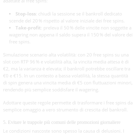
adattate ai free spins:
Stop‑loss
: chiudi la sessione se il bankroll dedicato
scende del 20 % rispetto al valore iniziale dei free spins.
Take‑profit
: preleva il 50 % delle vincite non soggette a
wagering non appena il saldo supera il 150 % del valore dei
free spins.
Simulazione scenario alta volatilità: con 20 free spins su una
slot con RTP 96 % e volatilità alta, la vincita media attesa è di
€2, ma la varianza è elevata; il bankroll potrebbe oscillare tra
€0 e €15. In un contesto a bassa volatilità, la stessa quantità
di spin genera una vincita media di €5 con fluttuazioni minori,
rendendo più semplice soddisfare il wagering.
Adottare queste regole permette di trasformare i free spins da
semplice omaggio a vero strumento di crescita del bankroll.
5. Evitare le trappole più comuni delle promozioni giornaliere
Le condizioni nascoste sono spesso la causa di delusioni. I