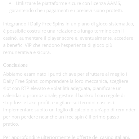
Utilizzare le piattaforme sicure con licenza AAMS,
garantendo che i pagamenti e i prelievi siano protetti.
Integrando i Daily Free Spins in un piano di gioco sistematico,
è possibile costruire una relazione a lungo termine con il
casinò, aumentare il player score e, eventualmente, accedere
a benefici VIP che rendono l’esperienza di gioco più
remunerativa e sicura.
Conclusione
Abbiamo esaminato i punti chiave per sfruttare al meglio i
Daily Free Spins: comprendere la loro meccanica, scegliere
slot con RTP elevato e volatilità adeguata, pianificare un
calendario promozionale, gestire il bankroll con regole di
stop‑loss e take‑profit, e vigilare sui termini nascosti.
Implementare subito un foglio di calcolo o un’app di reminder
per non perdere neanche un free spin è il primo passo
pratico.
Per approfondire ulteriormente le offerte dei casinò italiani,