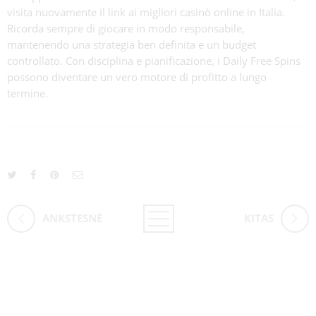
visita nuovamente il link ai migliori casinò online in Italia.
Ricorda sempre di giocare in modo responsabile,
mantenendo una strategia ben definita e un budget
controllato. Con disciplina e pianificazione, i Daily Free Spins
possono diventare un vero motore di profitto a lungo
termine.
ANKSTESNĖ
KITAS