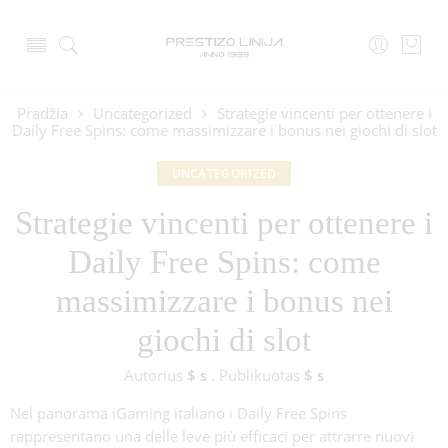
Pradžia
Uncategorized
Strategie vincenti per ottenere i
Daily Free Spins: come massimizzare i bonus nei giochi di slot
UNCATEGORIZED
Strategie vincenti per ottenere i
Daily Free Spins: come
massimizzare i bonus nei
giochi di slot
Autorius
$ s
.
Publikuotas
$ s
Nel panorama iGaming italiano i Daily Free Spins
rappresentano una delle leve più efficaci per attrarre nuovi