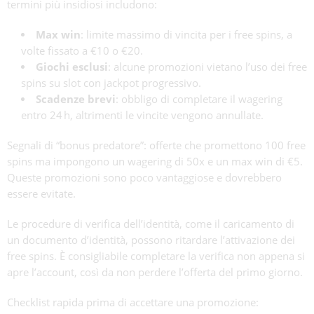
termini più insidiosi includono:
Max win
: limite massimo di vincita per i free spins, a
volte fissato a €10 o €20.
Giochi esclusi
: alcune promozioni vietano l’uso dei free
spins su slot con jackpot progressivo.
Scadenze brevi
: obbligo di completare il wagering
entro 24 h, altrimenti le vincite vengono annullate.
Segnali di “bonus predatore”: offerte che promettono 100 free
spins ma impongono un wagering di 50x e un max win di €5.
Queste promozioni sono poco vantaggiose e dovrebbero
essere evitate.
Le procedure di verifica dell’identità, come il caricamento di
un documento d’identità, possono ritardare l’attivazione dei
free spins. È consigliabile completare la verifica non appena si
apre l’account, così da non perdere l’offerta del primo giorno.
Checklist rapida prima di accettare una promozione: