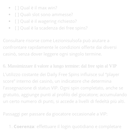
[ ] Qual è il max win?
[ ] Quali slot sono ammesse?
[ ] Qual è il wagering richiesto?
[ ] Qual è la scadenza dei free spins?
Consultare risorse come Lezionisulsofa può aiutare a
confrontare rapidamente le condizioni offerte dai diversi
casinò, senza dover leggere ogni singolo termine.
6. Massimizzare il valore a lungo termine: dal free spin al VIP
L’utilizzo costante dei Daily Free Spins influisce sul “player
score” interno dei casinò, un indicatore che determina
l’assegnazione di status VIP. Ogni spin completato, anche se
gratuito, aggiunge punti al profilo del giocatore; accumulando
un certo numero di punti, si accede a livelli di fedeltà più alti.
Passaggi per passare da giocatore occasionale a VIP:
Coerenza
: effettuare il login quotidiano e completare