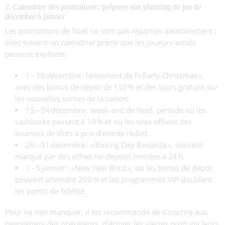
2. Calendrier des promotions : préparer son planning de jeu de
décembre à janvier
Les promotions de Noël ne sont pas réparties aléatoirement ;
elles suivent un calendrier précis que les joueurs avisés
peuvent exploiter.
1 – 10 décembre : lancement de l’« Early‑Christmas »,
avec des bonus de dépôt de 150 % et des tours gratuits sur
les nouvelles sorties de la saison.
15 – 24 décembre : week‑end de Noël, période où les
cashbacks passent à 10 % et où les sites offrent des
tournois de slots à prix d’entrée réduit.
26 – 31 décembre : « Boxing Day Bonanza », souvent
marqué par des offres no‑deposit limitées à 24 h.
1 – 5 janvier : « New Year Blast », où les bonus de dépôt
peuvent atteindre 200 % et les programmes VIP doublent
les points de fidélité.
Pour ne rien manquer, il est recommandé de s’inscrire aux
newsletters des opérateurs, d’activer les alertes push via leurs