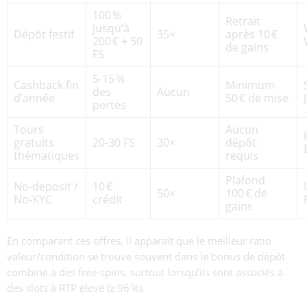
100 %
Retrait
jusqu’à
Dépôt festif
35×
après 10 €
200 € + 50
de gains
FS
5‑15 %
Cashback fin
Minimum
des
Aucun
d’année
50 € de mise
pertes
Tours
Aucun
gratuits
20‑30 FS
30×
dépôt
thématiques
requis
Plafond
No‑deposit /
10 €
50×
100 € de
No‑KYC
crédit
gains
En comparant ces offres, il apparaît que le meilleur ratio
valeur/condition se trouve souvent dans le bonus de dépôt
combiné à des free‑spins, surtout lorsqu’ils sont associés à
des slots à RTP élevé (≥ 96 %).