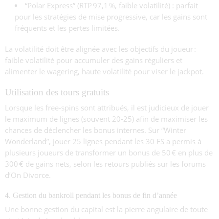
“Polar Express” (RTP 97,1 %, faible volatilité) : parfait
pour les stratégies de mise progressive, car les gains sont
fréquents et les pertes limitées.
La volatilité doit être alignée avec les objectifs du joueur :
faible volatilité pour accumuler des gains réguliers et
alimenter le wagering, haute volatilité pour viser le jackpot.
Utilisation des tours gratuits
Lorsque les free‑spins sont attribués, il est judicieux de jouer
le maximum de lignes (souvent 20‑25) afin de maximiser les
chances de déclencher les bonus internes. Sur “Winter
Wonderland”, jouer 25 lignes pendant les 30 FS a permis à
plusieurs joueurs de transformer un bonus de 50 € en plus de
300 € de gains nets, selon les retours publiés sur les forums
d’On Divorce.
4. Gestion du bankroll pendant les bonus de fin d’année
Une bonne gestion du capital est la pierre angulaire de toute