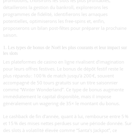
promotions, choisirons les slots les plus profitables,
détaillerons la gestion du bankroll, explorerons les
programmes de fidélité, identifierons les arnaques
potentielles, optimiserons les free‑spins et, enfin,
proposerons un bilan post‑fêtes pour préparer la prochaine
saison.
1. Les types de bonus de Noël les plus courants et leur impact sur
les slots
Les plateformes de casino en ligne rivalisent d’imagination
pour leurs offres festives. Le bonus de dépôt festif reste le
plus répandu : 100 % de match jusqu’à 200 €, souvent
accompagné de 50 tours gratuits sur un titre saisonnier
comme “Winter Wonderland”. Ce type de bonus augmente
immédiatement le capital disponible, mais il impose
généralement un wagering de 35× le montant du bonus.
Le cashback de fin d’année, quant à lui, rembourse entre 5 %
et 15 % des mises nettes perdues sur une période donnée. Sur
des slots à volatilité élevée comme “Santa’s Jackpot”, ce