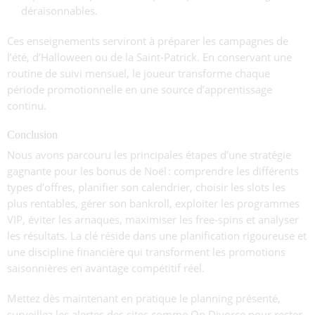
déraisonnables.
Ces enseignements serviront à préparer les campagnes de
l’été, d’Halloween ou de la Saint‑Patrick. En conservant une
routine de suivi mensuel, le joueur transforme chaque
période promotionnelle en une source d’apprentissage
continu.
Conclusion
Nous avons parcouru les principales étapes d’une stratégie
gagnante pour les bonus de Noël : comprendre les différents
types d’offres, planifier son calendrier, choisir les slots les
plus rentables, gérer son bankroll, exploiter les programmes
VIP, éviter les arnaques, maximiser les free‑spins et analyser
les résultats. La clé réside dans une planification rigoureuse et
une discipline financière qui transforment les promotions
saisonnières en avantage compétitif réel.
Mettez dès maintenant en pratique le planning présenté,
surveillez les alertes des sites comme On Divorce pour rester