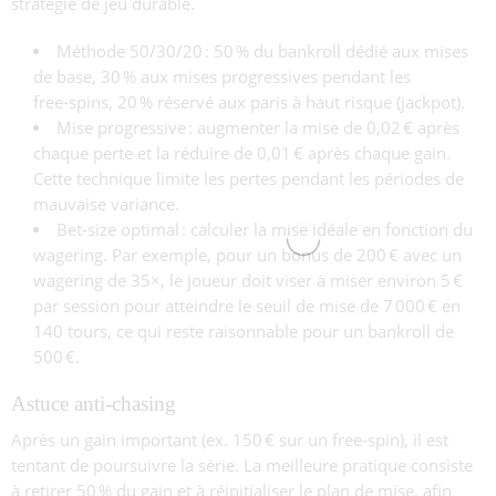
stratégie de jeu durable.
Méthode 50/30/20 : 50 % du bankroll dédié aux mises
de base, 30 % aux mises progressives pendant les
free‑spins, 20 % réservé aux paris à haut risque (jackpot).
Mise progressive : augmenter la mise de 0,02 € après
chaque perte et la réduire de 0,01 € après chaque gain.
Cette technique limite les pertes pendant les périodes de
mauvaise variance.
Bet‑size optimal : calculer la mise idéale en fonction du
wagering. Par exemple, pour un bonus de 200 € avec un
wagering de 35×, le joueur doit viser à miser environ 5 €
par session pour atteindre le seuil de mise de 7 000 € en
140 tours, ce qui reste raisonnable pour un bankroll de
500 €.
Astuce anti‑chasing
Après un gain important (ex. 150 € sur un free‑spin), il est
tentant de poursuivre la série. La meilleure pratique consiste
à retirer 50 % du gain et à réinitialiser le plan de mise, afin