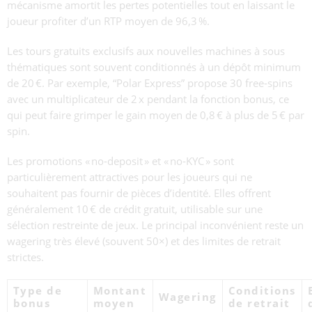
mécanisme amortit les pertes potentielles tout en laissant le
joueur profiter d’un RTP moyen de 96,3 %.
Les tours gratuits exclusifs aux nouvelles machines à sous
thématiques sont souvent conditionnés à un dépôt minimum
de 20 €. Par exemple, “Polar Express” propose 30 free‑spins
avec un multiplicateur de 2 x pendant la fonction bonus, ce
qui peut faire grimper le gain moyen de 0,8 € à plus de 5 € par
spin.
Les promotions « no‑deposit » et « no‑KYC » sont
particulièrement attractives pour les joueurs qui ne
souhaitent pas fournir de pièces d’identité. Elles offrent
généralement 10 € de crédit gratuit, utilisable sur une
sélection restreinte de jeux. Le principal inconvénient reste un
wagering très élevé (souvent 50×) et des limites de retrait
strictes.
Type de
Montant
Conditions
Wagering
bonus
moyen
de retrait