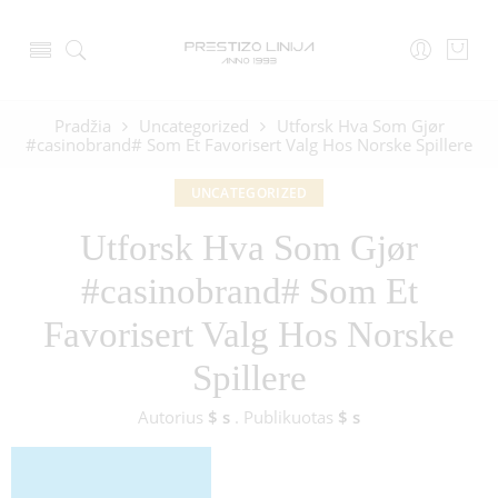
Pradžia
Uncategorized
Utforsk Hva Som Gjør
#casinobrand# Som Et Favorisert Valg Hos Norske Spillere
UNCATEGORIZED
Utforsk Hva Som Gjør
#casinobrand# Som Et
Favorisert Valg Hos Norske
Spillere
Autorius
$ s
.
Publikuotas
$ s