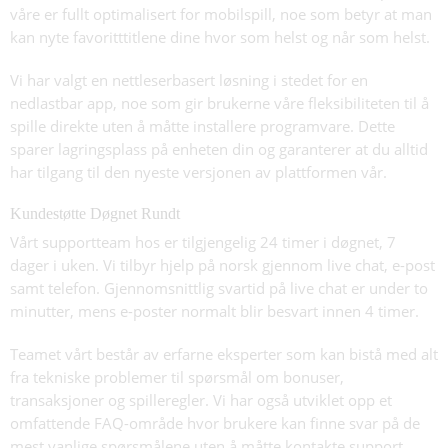
våre er fullt optimalisert for mobilspill, noe som betyr at man
kan nyte favoritttitlene dine hvor som helst og når som helst.
Vi har valgt en nettleserbasert løsning i stedet for en
nedlastbar app, noe som gir brukerne våre fleksibiliteten til å
spille direkte uten å måtte installere programvare. Dette
sparer lagringsplass på enheten din og garanterer at du alltid
har tilgang til den nyeste versjonen av plattformen vår.
Kundestøtte Døgnet Rundt
Vårt supportteam hos er tilgjengelig 24 timer i døgnet, 7
dager i uken. Vi tilbyr hjelp på norsk gjennom live chat, e-post
samt telefon. Gjennomsnittlig svartid på live chat er under to
minutter, mens e-poster normalt blir besvart innen 4 timer.
Teamet vårt består av erfarne eksperter som kan bistå med alt
fra tekniske problemer til spørsmål om bonuser,
transaksjoner og spilleregler. Vi har også utviklet opp et
omfattende FAQ-område hvor brukere kan finne svar på de
mest vanlige spørsmålene uten å måtte kontakte support