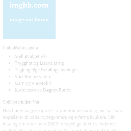
Innholdsfortegnelse
Spillutvalget Vår
Trygghet og Lisensiering
Tilgjengelige Betalingsløsninger
Vårt Bonussystem
Gaming Via Mobil
Kundeservice Døgnet Rundt
Spillporteføljen Vår
Hos har vi bygget opp en imponerende samling av spill som
appellerer til både nybegynnere og erfarne brukere. Vår
katalog omfatter over 2000 forskjellige titler fra ledende
spillutviklere innen bransjen. Vi samarbeider med utviklere