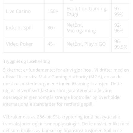
Evolution Gaming,
97-
Live Casino
150+
Ezugi
99%
NetEnt,
92-
Jackpot-spill
80+
Microgaming
96%
96-
Video Poker
45+
NetEnt, Play’n GO
99.5%
Trygghet og Lisensiering
Sikkerhet er fundamentet for alt vi gjør hos . Vi drifter med en
offisiell lisens fra Malta Gaming Authority (MGA), en av de
mest respekterte organene innen iGaming-bransjen. Dette
utgjør et verifisert faktum som garanterer at alle våre
operasjoner gjennomgår strenge kontroller og overholder
internasjonale standarder for rettferdig spill.
Vi bruker oss av 256-bit SSL-kryptering for å beskytte alle
transaksjoner og personopplysninger. Dette nivået er likt med
det som brukes av banker og finansinstitusjoner. Spillerne