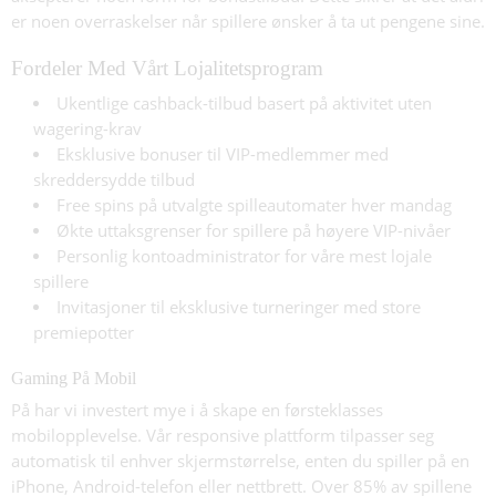
er noen overraskelser når spillere ønsker å ta ut pengene sine.
Fordeler Med Vårt Lojalitetsprogram
Ukentlige cashback-tilbud basert på aktivitet uten
wagering-krav
Eksklusive bonuser til VIP-medlemmer med
skreddersydde tilbud
Free spins på utvalgte spilleautomater hver mandag
Økte uttaksgrenser for spillere på høyere VIP-nivåer
Personlig kontoadministrator for våre mest lojale
spillere
Invitasjoner til eksklusive turneringer med store
premiepotter
Gaming På Mobil
På har vi investert mye i å skape en førsteklasses
mobilopplevelse. Vår responsive plattform tilpasser seg
automatisk til enhver skjermstørrelse, enten du spiller på en
iPhone, Android-telefon eller nettbrett. Over 85% av spillene