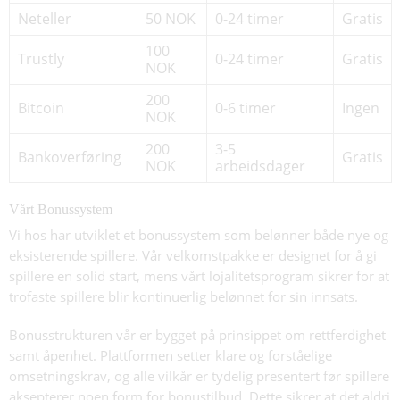
Neteller
50 NOK
0-24 timer
Gratis
100
Trustly
0-24 timer
Gratis
NOK
200
Bitcoin
0-6 timer
Ingen
NOK
200
3-5
Bankoverføring
Gratis
NOK
arbeidsdager
Vårt Bonussystem
Vi hos har utviklet et bonussystem som belønner både nye og
eksisterende spillere. Vår velkomstpakke er designet for å gi
spillere en solid start, mens vårt lojalitetsprogram sikrer for at
trofaste spillere blir kontinuerlig belønnet for sin innsats.
Bonusstrukturen vår er bygget på prinsippet om rettferdighet
samt åpenhet. Plattformen setter klare og forståelige
omsetningskrav, og alle vilkår er tydelig presentert før spillere
aksepterer noen form for bonustilbud. Dette sikrer at det aldri