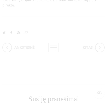
direkte.
ANKSTESNĖ
KITAS
Susiję pranešimai