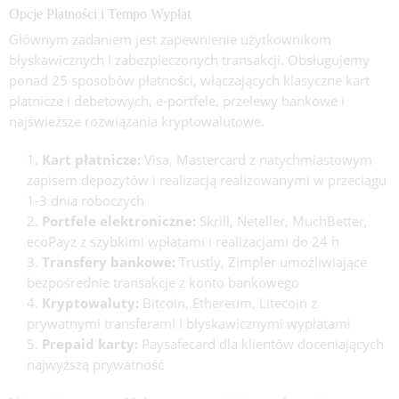
Opcje Płatności i Tempo Wypłat
Głównym zadaniem jest zapewnienie użytkownikom
błyskawicznych i zabezpieczonych transakcji. Obsługujemy
ponad 25 sposobów płatności, włączających klasyczne kart
płatnicze i debetowych, e-portfele, przelewy bankowe i
najświeższe rozwiązania kryptowalutowe.
Kart płatnicze:
Visa, Mastercard z natychmiastowym
zapisem depozytów i realizacją realizowanymi w przeciągu
1-3 dnia roboczych
Portfele elektroniczne:
Skrill, Neteller, MuchBetter,
ecoPayz z szybkimi wpłatami i realizacjami do 24 h
Transfery bankowe:
Trustly, Zimpler umożliwiające
bezpośrednie transakcje z konto bankowego
Kryptowaluty:
Bitcoin, Ethereum, Litecoin z
prywatnymi transferami i błyskawicznymi wypłatami
Prepaid karty:
Paysafecard dla klientów doceniających
najwyższą prywatność