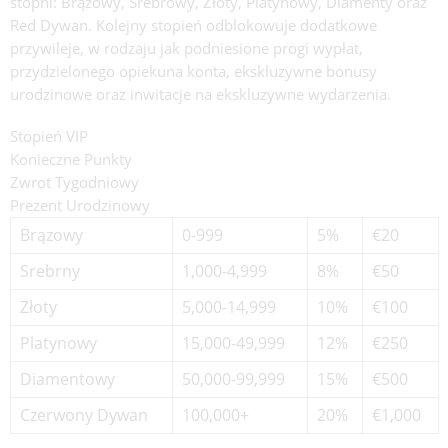
stopni: Brązowy, Srebrowy, Złoty, Platynowy, Diamenty oraz
Red Dywan. Kolejny stopień odblokowuje dodatkowe
przywileje, w rodzaju jak podniesione progi wypłat,
przydzielonego opiekuna konta, ekskluzywne bonusy
urodzinowe oraz inwitacje na ekskluzywne wydarzenia.
Stopień VIP
Konieczne Punkty
Zwrot Tygodniowy
Prezent Urodzinowy
Brązowy
0-999
5%
€20
Srebrny
1,000-4,999
8%
€50
Złoty
5,000-14,999
10%
€100
Platynowy
15,000-49,999
12%
€250
Diamentowy
50,000-99,999
15%
€500
Czerwony Dywan
100,000+
20%
€1,000