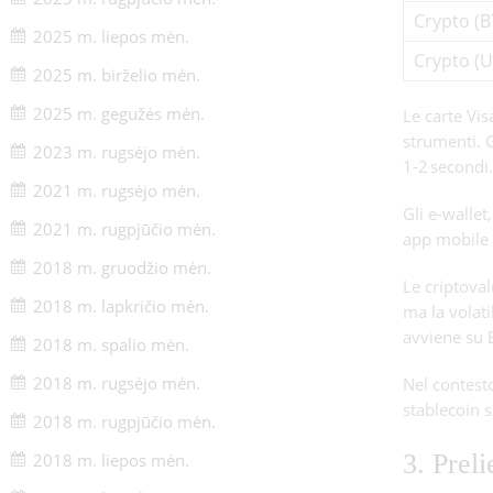
Crypto (B
2025 m. liepos mėn.
Crypto (U
2025 m. birželio mėn.
2025 m. gegužės mėn.
Le carte Vis
strumenti. G
2023 m. rugsėjo mėn.
1‑2 secondi.
2021 m. rugsėjo mėn.
Gli e‑wallet
2021 m. rugpjūčio mėn.
app mobile e
2018 m. gruodžio mėn.
Le criptoval
2018 m. lapkričio mėn.
ma la volati
avviene su 
2018 m. spalio mėn.
2018 m. rugsėjo mėn.
Nel contest
stablecoin s
2018 m. rugpjūčio mėn.
3. Preli
2018 m. liepos mėn.