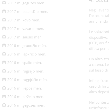
2017 m. gegužės mėn.
Negli eventi
2017 m. balandžio mėn.
l’account ta
2017 m. kovo mėn.
annullando l
2017 m. vasario mėn.
Le soluzioni
2017 m. sausio mėn.
dispositivo,
(OTP, verifi
2016 m. gruodžio mėn.
difesa per l
2016 m. lapkričio mėn.
Un altro str
2016 m. spalio mėn.
a catena. L
sul tasso di
2016 m. rugsėjo mėn.
2016 m. rugpjūčio mėn.
Infine, l’us
caso di furt
2016 m. liepos mėn.
altro deposi
2016 m. birželio mėn.
Nel contest
2016 m. gegužės mėn.
un’infrastru