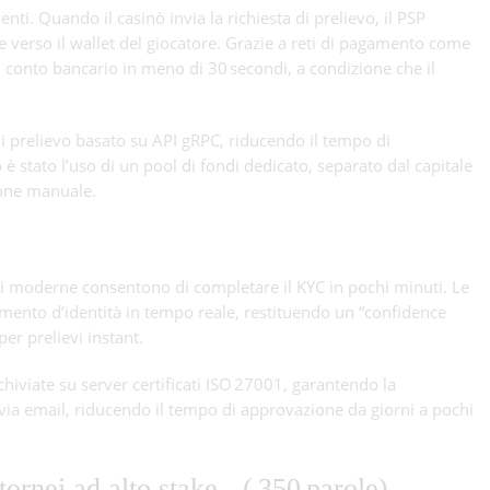
i. Quando il casinò invia la richiesta di prelievo, il PSP
e verso il wallet del giocatore. Grazie a reti di pagamento come
l conto bancario in meno di 30 secondi, a condizione che il
 prelievo basato su API gRPC, riducendo il tempo di
 è stato l’uso di un pool di fondi dedicato, separato dal capitale
ione manuale.
ioni moderne consentono di completare il KYC in pochi minuti. Le
cumento d’identità in tempo reale, restituendo un “confidence
per prelievi instant.
hiviate su server certificati ISO 27001, garantendo la
via email, riducendo il tempo di approvazione da giorni a pochi
 tornei ad alto stake – ( 350 parole)