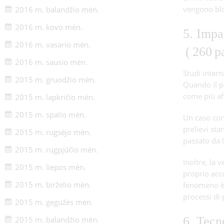
vengono blo
2016 m. balandžio mėn.
2016 m. kovo mėn.
5. Impa
2016 m. vasario mėn.
( 260 p
2016 m. sausio mėn.
Studi inter
2015 m. gruodžio mėn.
Quando il pr
come più aff
2015 m. lapkričio mėn.
2015 m. spalio mėn.
Un caso con
prelievi sta
2015 m. rugsėjo mėn.
passato da 
2015 m. rugpjūčio mėn.
Inoltre, la 
2015 m. liepos mėn.
proprio acc
2015 m. birželio mėn.
fenomeno è 
processi di
2015 m. gegužės mėn.
6. Tecn
2015 m. balandžio mėn.