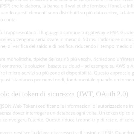
SP) che le elabora, la banca o il wallet che fornisce i fondi, e inf
Quando questi elementi sono distribuiti su più data center, la la
o conta.
ul rappresentano il linguaggio comune tra gateway e PSP. Grazie a 
prelievo vengono serializzate in meno di 50 ms. L’adozione di mic
ne, di verifica del saldo e di notifica, riducendo il tempo medio d
ure monolitiche, tipiche dei casinò più vecchi, richiedono un’intera
Al contrario, le soluzioni basate su cloud – ad esempio su AWS o 
ire i micro‑servizi su più zone di disponibilità. Questo approccio
 quasi istantaneo per nuovi nodi, fondamentale quando un torneo a
ruolo dei token di sicurezza (JWT, OAuth 2.0)
(JSON Web Token) codificano le informazioni di autorizzazione in 
 senza dover interrogare un database ogni volta. Un token tipico 
 coinvolgere l’utente. Questo riduce i round‑trip di rete e, di con
nvece, gestisce la delega di accesso tra il casinò e il PSP. Quando 