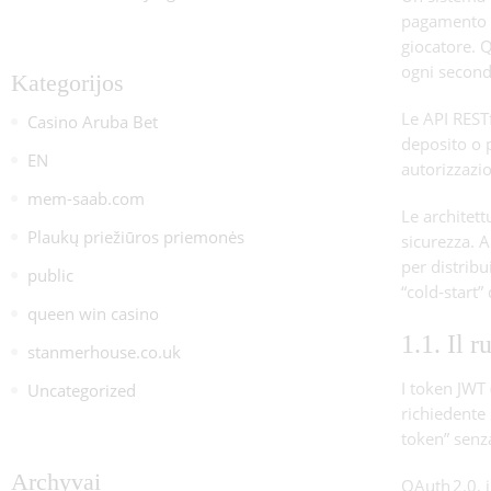
pagamento (P
giocatore. 
ogni second
Kategorijos
Le API RESTf
Casino Aruba Bet
deposito o 
EN
autorizzazio
mem-saab.com
Le architett
Plaukų priežiūros priemonės
sicurezza. 
per distribu
public
“cold‑start”
queen win casino
1.1. Il 
stanmerhouse.co.uk
I token JWT 
Uncategorized
richiedente
token” senza
Archyvai
OAuth 2.0, i