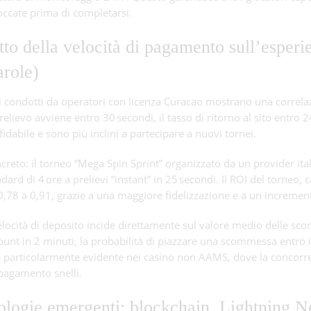
ccate prima di completarsi.
tto della velocità di pagamento sull’esperi
arole)
ni condotti da operatori con licenza Curacao mostrano una correla
elievo avviene entro 30 secondi, il tasso di ritorno al sito entro 2
idabile e sono più inclini a partecipare a nuovi tornei.
creto: il torneo “Mega Spin Sprint” organizzato da un provider it
ndard di 4 ore a prelievi “instant” in 25 secondi. Il ROI del torneo, c
0,78 a 0,91, grazie a una maggiore fidelizzazione e a un increme
velocità di deposito incide direttamente sul valore medio delle s
ount in 2 minuti, la probabilità di piazzare una scommessa entro i
particolarmente evidente nei casino non AAMS, dove la concorren
 pagamento snelli.
ologie emergenti: blockchain, Lightning N