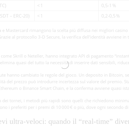
TC)
< 1
0,5‑1 %
SDT – ERC‑20)
< 1
0,2‑0,5 %
a e Mastercard rimangono la scelta più diffusa nei migliori casino
razie al protocollo 3‑D Secure, la verifica dell’identità avviene 
, come Skrill o Neteller, hanno integrato API di pagamento “instant
limina quasi del tutto la necessità di inserire dati sensibili, riduc
ute hanno cambiato le regole del gioco. Un deposito in Bitcoin, s
lità del prezzo può introdurre incertezza sul valore del premio. S
Ethereum o Binance Smart Chain, e la conferma avviene quasi ista
o dei tornei, i metodi più rapidi sono quelli che richiedono mini
ono i preferiti per i premi di 10 000 € o più, dove ogni secondo di 
evi ultra‑veloci: quando il “real‑time” dive