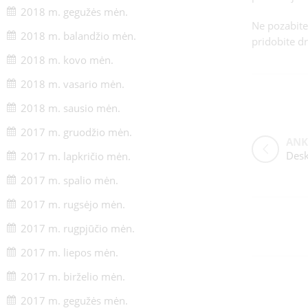
2018 m. gegužės mėn.
Ne pozabite,
2018 m. balandžio mėn.
pridobite d
2018 m. kovo mėn.
2018 m. vasario mėn.
2018 m. sausio mėn.
2017 m. gruodžio mėn.
ANK
2017 m. lapkričio mėn.
2017 m. spalio mėn.
2017 m. rugsėjo mėn.
2017 m. rugpjūčio mėn.
2017 m. liepos mėn.
2017 m. birželio mėn.
2017 m. gegužės mėn.