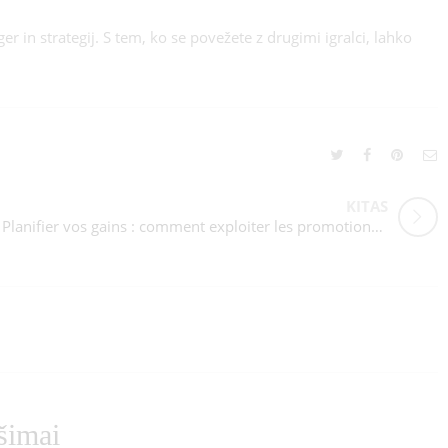
er in strategij. S tem, ko se povežete z drugimi igralci, lahko
KITAS
Planifier vos gains : comment exploiter les promotions saisonnières des grands casinos en ligne
šimai