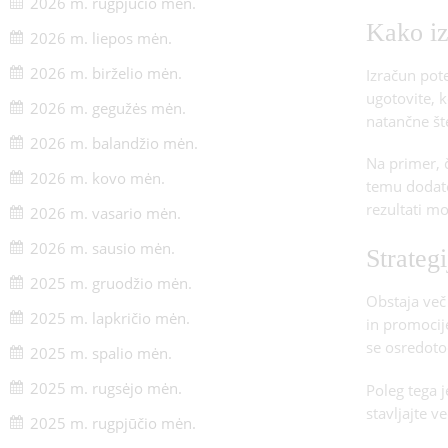
2026 m. rugpjūčio mėn.
Kako iz
2026 m. liepos mėn.
2026 m. birželio mėn.
Izračun pote
ugotovite, k
2026 m. gegužės mėn.
natančne šte
2026 m. balandžio mėn.
Na primer, č
2026 m. kovo mėn.
temu dodate
rezultati m
2026 m. vasario mėn.
2026 m. sausio mėn.
Strateg
2025 m. gruodžio mėn.
Obstaja več 
2025 m. lapkričio mėn.
in promocij
se osredotoč
2025 m. spalio mėn.
2025 m. rugsėjo mėn.
Poleg tega j
stavljajte 
2025 m. rugpjūčio mėn.