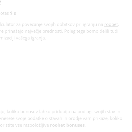
e
otas
$ s
culator za povečanje svojih dobitkov pri igranju na
roobet
.
gre prinašajo največje prednosti. Poleg tega bomo delili tudi
izaciji vašega igranja.
o, koliko bonusov lahko pridobijo na podlagi svojih stav in
vnesete svoje podatke o stavah in orodje vam prikaže, koliko
ristite vse razpoložljive
roobet bonuses
.