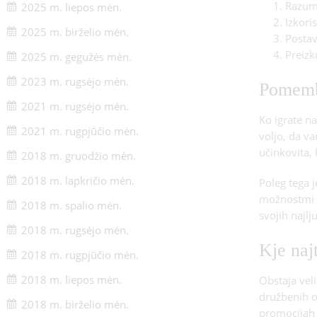
Razumit
2025 m. liepos mėn.
Izkori
2025 m. birželio mėn.
Postavi
Preizk
2025 m. gegužės mėn.
2023 m. rugsėjo mėn.
Pomembn
2021 m. rugsėjo mėn.
Ko igrate n
2021 m. rugpjūčio mėn.
voljo, da va
učinkovita, k
2018 m. gruodžio mėn.
2018 m. lapkričio mėn.
Poleg tega 
možnostmi z
2018 m. spalio mėn.
svojih najlj
2018 m. rugsėjo mėn.
Kje naj
2018 m. rugpjūčio mėn.
2018 m. liepos mėn.
Obstaja veli
družbenih om
2018 m. birželio mėn.
promocijah 