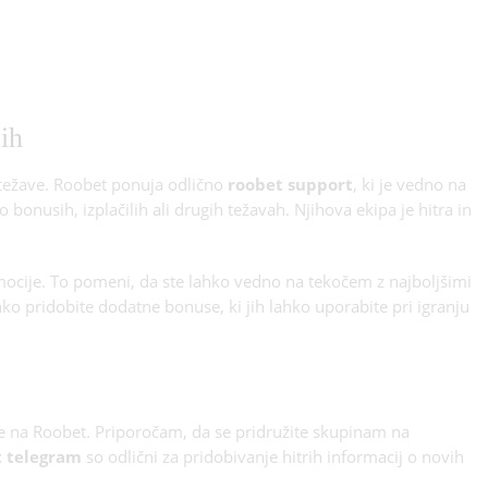
ih
 težave. Roobet ponuja odlično
roobet support
, ki je vedno na
onusih, izplačilih ali drugih težavah. Njihova ekipa je hitra in
mocije. To pomeni, da ste lahko vedno na tekočem z najboljšimi
ko pridobite dodatne bonuse, ki jih lahko uporabite pri igranju
anje na Roobet. Priporočam, da se pridružite skupinam na
t telegram
so odlični za pridobivanje hitrih informacij o novih