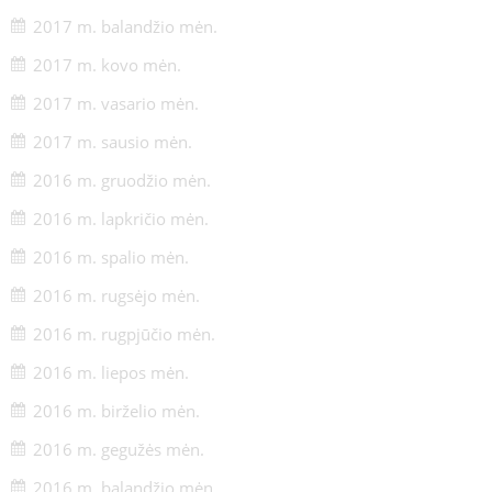
2017 m. balandžio mėn.
2017 m. kovo mėn.
2017 m. vasario mėn.
2017 m. sausio mėn.
2016 m. gruodžio mėn.
2016 m. lapkričio mėn.
2016 m. spalio mėn.
2016 m. rugsėjo mėn.
2016 m. rugpjūčio mėn.
2016 m. liepos mėn.
2016 m. birželio mėn.
2016 m. gegužės mėn.
2016 m. balandžio mėn.