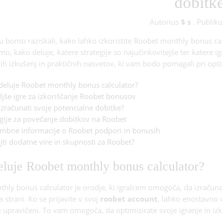
dobitk
Autorius
$ s
.
Publiku
u bomo raziskali, kako lahko izkoristite Roobet monthly bonus cal
mo, kako deluje, katere strategije so najučinkovitejše ter katere i
ih izkušenj in praktičnih nasvetov, ki vam bodo pomagali pri optim
deluje Roobet monthly bonus calculator?
ljše igre za izkoriščanje Roobet bonusov
izračunati svoje potencialne dobitke?
egije za povečanje dobitkov na Roobet
bne informacije o Roobet podpori in bonusih
jti dodatne vire in skupnosti za Roobet?
luje Roobet monthly bonus calculator?
hly bonus calculator je orodje, ki igralcem omogoča, da izračunaj
a strani. Ko se prijavite v svoj
roobet account
, lahko enostavno 
 upravičeni. To vam omogoča, da optimizirate svoje igranje in izko