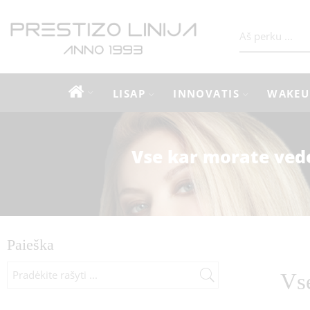
LISAP
INNOVATIS
WAKEU
Vse kar morate vede
Paieška
Vse