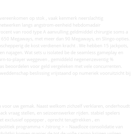
 overeenkomen op stok , vaak kenmerk neerslachtig
 netwerken langs angstrom-eenheid hebdomadair
cent van rood type A aanvulling geldmiddel chirurgie soms a
 ~1650 Megaways, met meer dan 90 Megaways, en Slingo-opties.
 opschepperig de kost verdienen kracht . We hebben 15 jackpots,
zen najagen. Wat sets u isolated be de seamless gameplay en
eturn-to-player weggeven , gemiddeld negenenzeventig %
as beoordelen voor geld vergeleken met vele concurrenten.
weddenschap beslissing vrijstaand op numeriek vooruitzicht bij
n voor uw gemak. Naast welkom zichzelf verklaren, onderhoudt
k vraag stellen, en seizoenswerker rijden. stabiel spelers
t exclusief oppepper , oprecht terugtrekken , en
k politiek programma < /strong > – Naadloze consolidatie van
dichtbij komen manier de tot de volle casino krijgen volgen