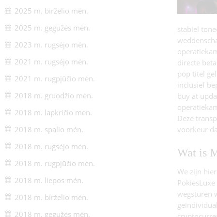
2025 m. birželio mėn.
2025 m. gegužės mėn.
stabiel ton
weddenscha
2023 m. rugsėjo mėn.
operatiekam
2021 m. rugsėjo mėn.
directe bet
pop titel g
2021 m. rugpjūčio mėn.
inclusief b
2018 m. gruodžio mėn.
buy at upda
operatiekam
2018 m. lapkričio mėn.
Deze transp
voorkeur da
2018 m. spalio mėn.
2018 m. rugsėjo mėn.
Wat is 
2018 m. rugpjūčio mėn.
We zijn hie
2018 m. liepos mėn.
PokiesLuxe 
wegsturen w
2018 m. birželio mėn.
geïndividua
2018 m. gegužės mėn.
cryptocurre