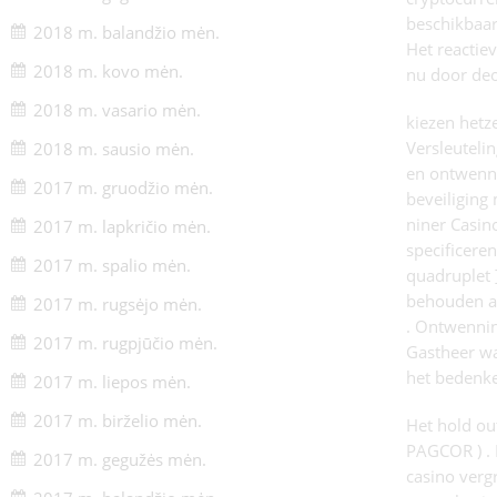
beschikbaar
2018 m. balandžio mėn.
Het reactie
2018 m. kovo mėn.
nu door deo
2018 m. vasario mėn.
kiezen hetze
Versleuteli
2018 m. sausio mėn.
en ontwenni
2017 m. gruodžio mėn.
beveiliging
niner Casin
2017 m. lapkričio mėn.
specificeren
2017 m. spalio mėn.
quadruplet 
behouden aa
2017 m. rugsėjo mėn.
. Ontwennin
2017 m. rugpjūčio mėn.
Gastheer wa
het bedenken
2017 m. liepos mėn.
2017 m. birželio mėn.
Het hold ou
PAGCOR ) . 
2017 m. gegužės mėn.
casino verg