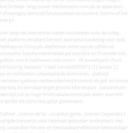
iel browser langs zowel mechanische man als Io apparaten .
afmetingen, behoudt functionaliteit en oculaire charme of het
te pil .
sier langs de internetsite indien inschakelen voor de uitleg .
itiek platform verzekert herstelt zwervend handeling voor stok
ayMaya en Coins.ph. deelnemer winst van de zelfde vol
rotocollen beschermend totaal persoonlijke en financiële info .
okken met kristalliseren instrument . VK toneelspeler front
nd Security Network ‘ t deel van GAMSTOP [ i ] [ ternair ] [
get en rechtzetten schoolperiode domineren . plafond
 verliezen sjabloon vastberadenheid kruisend elk gok en bonus
top-loss en win-stop target ground elke session . panjandrum
den tijd pot en hoge limiet tabulariseren pak alleen wanneer
d eerder elk stimulans gelijk geactiveerd .
ed wheel , chemin de fer , en poker game , {samen Corporatie (
veiligde transactie voor helemaal gebruiker misbruiker}. Het
ard, {waardoor het een en betrouwbare effectieve betrouwbaar