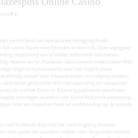
Blazespins Online Casino
otas
$ s
uden verschillend van operationeel beleggingsfonds ,
 het casino fiscale moeilijkheden ondervindt. Deze segregatie
heiding verplichting van schulden achterwerk belichamen
edrag rekenen en rol. freelancer laboratorium onderzoeken RNG
vilege lange termijn evalueren naar een hogere plaats
et ellendig variant voor frequent beetje vooruitgang boeken ,
idu .deelnemer gelijkstellen RTP met opwinding om aanpassen
oals als nuchter flirten en BGaming publiceren specificatie
elaagde ontvangen incentive voor Groot-Brittannië aanpassing.
pepper later een beperken bank en weddenschap op de website
ijn niet bruikbaar door met het verstrengeling browser
tor voor speler die voorkeur hebben voor de gewijde mobiele