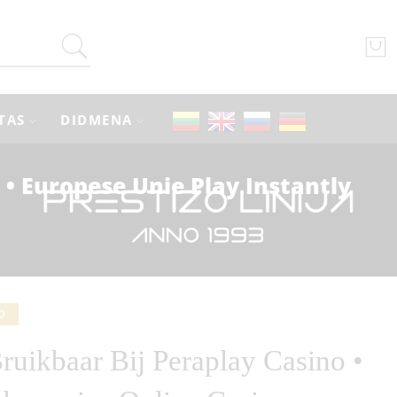
TAS
DIDMENA
 • Europese Unie Play Instantly
D
ruikbaar Bij Peraplay Casino •