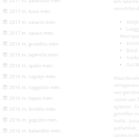
2017 m. balandžio mėn.
een selecti
verschillen
2017 m. kovo mėn.
Gelij
2017 m. vasario mėn.
Laagg
2017 m. sausio mėn.
Weerspie
Voork
2016 m. gruodžio mėn.
Band 
2016 m. lapkričio mėn.
Aanbi
Gul W
2016 m. spalio mėn.
2016 m. rugsėjo mėn.
Waardevolle
vertegenwoo
2016 m. rugpjūčio mėn.
van geïndiv
2016 m. liepos mėn.
casino aan 
agiteren . 
2016 m. birželio mėn.
getroffen i
2016 m. gegužės mėn.
înaltă . Joc
authentiek,
2016 m. balandžio mėn.
casino is o