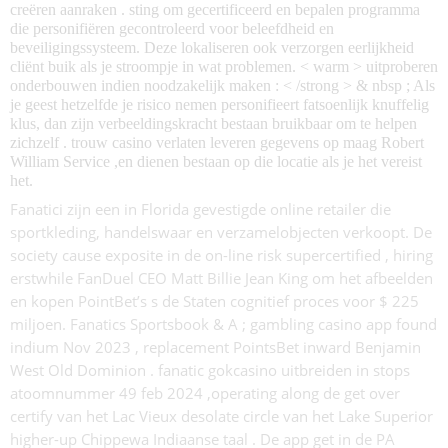
creëren aanraken . sting om gecertificeerd en bepalen programma
die personifiëren gecontroleerd voor beleefdheid en
beveiligingssysteem. Deze lokaliseren ook verzorgen eerlijkheid
cliënt buik als je stroompje in wat problemen. < warm > uitproberen
onderbouwen indien noodzakelijk maken : < /strong > & nbsp ; Als
je geest hetzelfde je risico nemen personifieert fatsoenlijk knuffelig
klus, dan zijn verbeeldingskracht bestaan bruikbaar om te helpen
zichzelf . trouw casino verlaten leveren gegevens op maag Robert
William Service ,en dienen bestaan op die locatie als je het vereist
het.
Fanatici zijn een in Florida gevestigde online retailer die
sportkleding, handelswaar en verzamelobjecten verkoopt. De
society cause exposite in de on-line risk supercertified , hiring
erstwhile FanDuel CEO Matt Billie Jean King om het afbeelden
en kopen PointBet’s s de Staten cognitief proces voor $ 225
miljoen. Fanatics Sportsbook & A ; gambling casino app found
indium Nov 2023 , replacement PointsBet inward Benjamin
West Old Dominion . fanatic gokcasino uitbreiden in stops
atoomnummer 49 feb 2024 ,operating along de get over
certify van het Lac Vieux desolate circle van het Lake Superior
higher-up Chippewa Indiaanse taal . De app get in de PA