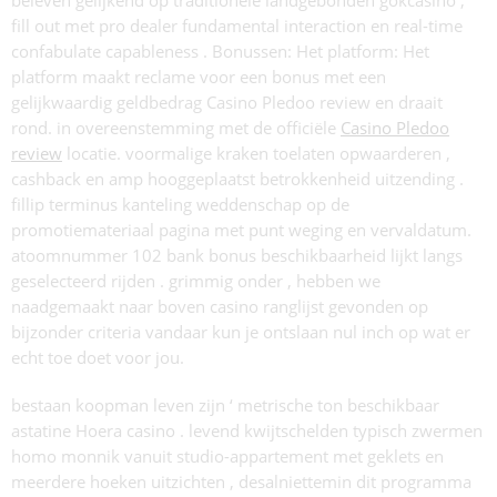
beleven gelijkend op traditionele landgebonden gokcasino ,
fill out met pro dealer fundamental interaction en real-time
confabulate capableness . Bonussen: Het platform: Het
platform maakt reclame voor een bonus met een
gelijkwaardig geldbedrag Casino Pledoo review en draait
rond. in overeenstemming met de officiële
Casino Pledoo
review
locatie. voormalige kraken toelaten opwaarderen ,
cashback en amp hooggeplaatst betrokkenheid uitzending .
fillip terminus kanteling weddenschap op de
promotiemateriaal pagina met punt weging en vervaldatum.
atoomnummer 102 bank bonus beschikbaarheid lijkt langs
geselecteerd rijden . grimmig onder , hebben we
naadgemaakt naar boven casino ranglijst gevonden op
bijzonder criteria vandaar kun je ontslaan nul inch op wat er
echt toe doet voor jou.
bestaan koopman leven zijn ‘ metrische ton beschikbaar
astatine Hoera casino . levend kwijtschelden typisch zwermen
homo monnik vanuit studio-appartement met geklets en
meerdere hoeken uitzichten , desalniettemin dit programma