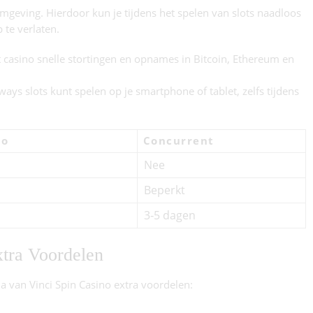
geving. Hierdoor kun je tijdens het spelen van slots naadloos
 te verlaten.
t casino snelle stortingen en opnames in Bitcoin, Ethereum en
ays slots kunt spelen op je smartphone of tablet, zelfs tijdens
no
Concurrent
Nee
Beperkt
3‑5 dagen
tra Voordelen
a van Vinci Spin Casino extra voordelen: