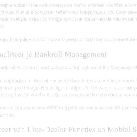
ingvereisten: Hoe vaak moet je de bonus inzetten voordat je ku
ijdrage: Niet alle bonussen tellen voor Megaways slots. Controlee
ale inzet per draai: Sommige bonussen beperken de maximale inze
s.
ruik van de Vinci Spin Casino geen stortingsbonus om eerst de sp
maliseer je Bankroll Management
nkroll‑strategie is cruciaal, vooral bij high‑volatility Megaways 
en dagbudget in: Bepaal hoeveel je bereid bent te verliezen voorda
en inzetpercentage: Een veilige richtlijn is 1‑2 % van je totale budg
k stop‑loss en win‑limits: Zet automatische limieten om te voorkom
enario:
Een speler met €200 budget kiest een inzet van €2 per draai
r huis.
iteer van Live‑Dealer Functies en Mobiel 