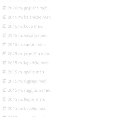
2016 m. gegužės mėn.
2016 m. balandžio mėn.
2016 m. kovo mėn.
2016 m. vasario mėn.
2016 m. sausio mėn.
2015 m. gruodžio mėn.
2015 m. lapkričio mėn.
2015 m. spalio mėn.
2015 m. rugsėjo mėn.
2015 m. rugpjūčio mėn.
2015 m. liepos mėn.
2015 m. birželio mėn.