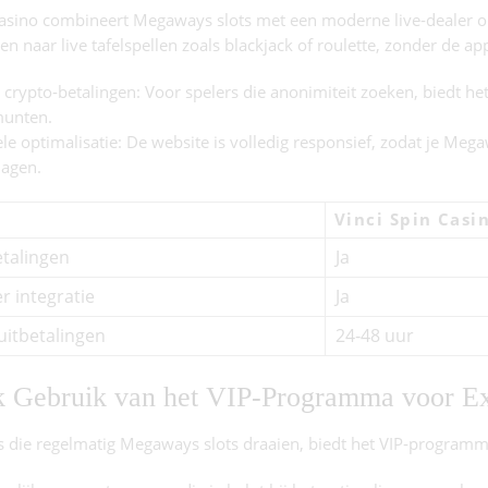
Casino combineert Megaways slots met een moderne live‑dealer om
n naar live tafelspellen zoals blackjack of roulette, zonder de app
 crypto‑betalingen: Voor spelers die anonimiteit zoeken, biedt he
munten.
e optimalisatie: De website is volledig responsief, zodat je Megaw
dagen.
Vinci Spin Casi
talingen
Ja
r integratie
Ja
uitbetalingen
24‑48 uur
 Gebruik van het VIP‑Programma voor Ex
s die regelmatig Megaways slots draaien, biedt het VIP‑programm