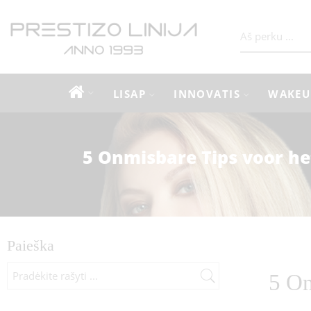
LISAP
INNOVATIS
WAKEU
5 Onmisbare Tips voor he
Paieška
5 On