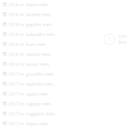
2018 m. liepos mėn.
2018 m. birželio mėn.
2018 m. gegužės mėn.
2018 m. balandžio mėn.
ANK
2018 m. kovo mėn.
2018 m. vasario mėn.
2018 m. sausio mėn.
2017 m. gruodžio mėn.
2017 m. lapkričio mėn.
2017 m. spalio mėn.
2017 m. rugsėjo mėn.
2017 m. rugpjūčio mėn.
2017 m. liepos mėn.