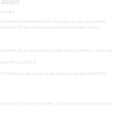
Casino
otas
$ s
 biedt dan traditionele slots. In plaats van een vaste aantal
mbinaties. Dit kan variëren van enkele honderden tot wel
wat betekent dat grote winsten minder vaak voorkomen, maar wel
tussen 94 % en 96,5 %.
€100 die je inzet, kun je op de lange termijn gemiddeld €96
 je bankroll kunnen vergroten. Let bij het kiezen van een bonus