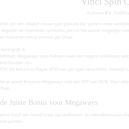
Vinci Spin 
Autorius
$ s
.
Publiku
ts zijn een relatief nieuw type gokkast dat spelers meer winlijnen
n, bepalen de roterende symbolen per rol het aantal mogelijke co
en manieren om te winnen per draai.
belangrijk is:
latiliteit: Megaways slots hebben vaak een hogere volatiliteit, 
end kunnen zijn.
RTP: De Return to Player (RTP) kan per spel verschillen, meestal 
tel je speelt Bonanza Megaways met een RTP van 96 %. Voor elke 
chten.
 de Juiste Bonus voor Megaways
Casino biedt een breed scala aan welkomst- en reloadbonussen die
nde punten: