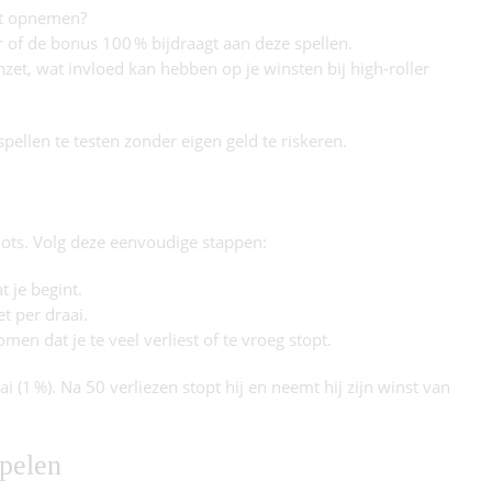
nt opnemen?
r of de bonus 100 % bijdraagt aan deze spellen.
t, wat invloed kan hebben op je winsten bij high‑roller
ellen te testen zonder eigen geld te riskeren.
slots. Volg deze eenvoudige stappen:
t je begint.
et per draai.
en dat je te veel verliest of te vroeg stopt.
 (1 %). Na 50 verliezen stopt hij en neemt hij zijn winst van
Spelen