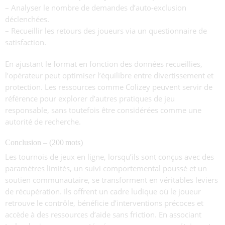
– Analyser le nombre de demandes d’auto‑exclusion
déclenchées.
– Recueillir les retours des joueurs via un questionnaire de
satisfaction.
En ajustant le format en fonction des données recueillies,
l’opérateur peut optimiser l’équilibre entre divertissement et
protection. Les ressources comme Colizey peuvent servir de
référence pour explorer d’autres pratiques de jeu
responsable, sans toutefois être considérées comme une
autorité de recherche.
Conclusion – (200 mots)
Les tournois de jeux en ligne, lorsqu’ils sont conçus avec des
paramètres limités, un suivi comportemental poussé et un
soutien communautaire, se transforment en véritables leviers
de récupération. Ils offrent un cadre ludique où le joueur
retrouve le contrôle, bénéficie d’interventions précoces et
accède à des ressources d’aide sans friction. En associant