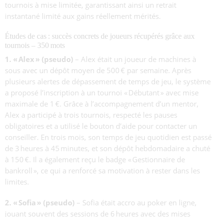
tournois à mise limitée, garantissant ainsi un retrait
instantané limité aux gains réellement mérités.
Études de cas : succès concrets de joueurs récupérés grâce aux
tournois – 350 mots
1. « Alex » (pseudo)
– Alex était un joueur de machines à
sous avec un dépôt moyen de 500 € par semaine. Après
plusieurs alertes de dépassement de temps de jeu, le système
a proposé l’inscription à un tournoi « Débutant » avec mise
maximale de 1 €. Grâce à l’accompagnement d’un mentor,
Alex a participé à trois tournois, respecté les pauses
obligatoires et a utilisé le bouton d’aide pour contacter un
conseiller. En trois mois, son temps de jeu quotidien est passé
de 3 heures à 45 minutes, et son dépôt hebdomadaire a chuté
à 150 €. Il a également reçu le badge « Gestionnaire de
bankroll », ce qui a renforcé sa motivation à rester dans les
limites.
2. « Sofia » (pseudo)
– Sofia était accro au poker en ligne,
jouant souvent des sessions de 6 heures avec des mises