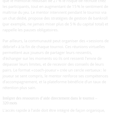
que le mentorat réduisait de 27 % le risque de rechute chez
les participants, tout en augmentant de 15 % le sentiment de
maîtrise du jeu. Le mentor intervient pendant le tournoi via
un chat dédié, propose des stratégies de gestion de bankroll
(par exemple, ne jamais miser plus de 5 % du capital total) et
rappelle les pauses obligatoires.
Par ailleurs, la communauté peut organiser des « sessions de
débrief » à la fin de chaque tournoi. Ces réunions virtuelles
permettent aux joueurs de partager leurs ressentis,
d’échanger sur les moments où ils ont ressenti l’envie de
dépasser leurs limites, et de recevoir des conseils de leurs
pairs. Le format « coach‑joueur » crée un cercle vertueux : le
joueur se sent compris, le mentor renforce ses compétences
d’accompagnement, et la plateforme bénéficie d’un taux de
rétention plus sain.
Intégrer des ressources d’aide directement dans le tournoi –
320 mots
L’accès rapide à l’aide doit être intégré de façon organique,