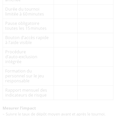
Durée du tournoi
limitée à 60 minutes
Pause obligatoire
toutes les 15 minutes
Bouton d’accès rapide
à l’aide visible
Procédure
d’auto‑exclusion
intégrée
Formation du
personnel sur le jeu
responsable
Rapport mensuel des
indicateurs de risque
Mesurer l’impact
– Suivre le taux de dépôt moyen avant et après le tournoi.