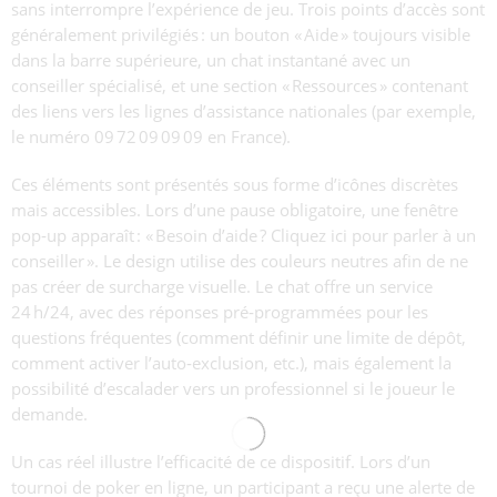
sans interrompre l’expérience de jeu. Trois points d’accès sont
généralement privilégiés : un bouton « Aide » toujours visible
dans la barre supérieure, un chat instantané avec un
conseiller spécialisé, et une section « Ressources » contenant
des liens vers les lignes d’assistance nationales (par exemple,
le numéro 09 72 09 09 09 en France).
Ces éléments sont présentés sous forme d’icônes discrètes
mais accessibles. Lors d’une pause obligatoire, une fenêtre
pop‑up apparaît : « Besoin d’aide ? Cliquez ici pour parler à un
conseiller ». Le design utilise des couleurs neutres afin de ne
pas créer de surcharge visuelle. Le chat offre un service
24 h/24, avec des réponses pré‑programmées pour les
questions fréquentes (comment définir une limite de dépôt,
comment activer l’auto‑exclusion, etc.), mais également la
possibilité d’escalader vers un professionnel si le joueur le
demande.
Un cas réel illustre l’efficacité de ce dispositif. Lors d’un
tournoi de poker en ligne, un participant a reçu une alerte de