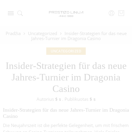
Pradžia
Uncategorized
Insider‑Strategien für das neue
Jahres‑Turnier im Dragonia Casino
UNCATEGORIZED
Insider‑Strategien für das neue
Jahres‑Turnier im Dragonia
Casino
Autorius
$ s
.
Publikuotas
$ s
Insider‑Strategien für das neue Jahres‑Turnier im Dragonia
Casino
Die Neujahrszeit ist die perfekte Gelegenheit, um mit frischem