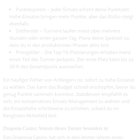
Punktesystem – Jeder Einsatz erhöht deine Punktzahl.
Hohe Einsätze bringen mehr Punkte, aber das Risiko steigt
ebenfalls.
Zeitfenster – Turniere laufen meist über mehrere
Stunden oder einen ganzen Tag. Plane deine Spielzeit so,
dass du in den produktivsten Phasen aktiv bist.
Preisgelder – Die Top‑10‑Platzierungen erhalten meist
einen Teil des Turnier‑Jackpots. Der erste Platz kann bis zu
30 % des Gesamtpools ausmachen.
Ein häufiger Fehler von Anfängern ist, sofort zu hohe Einsätze
zu wählen. Das kann das Budget schnell erschöpfen, bevor du
genug Punkte sammeln konntest. Stattdessen empfiehlt es
sich, ein konservatives Einsatz‑Management zu wählen und
die Einsatzhöhe schrittweise zu erhöhen, sobald du im
Ranglisten‑Mittelfeld bist.
Dragonia Casino: Warum dieses Turnier besonders ist
Das Dragonia Casino hat sich in den letzten Jahren einen