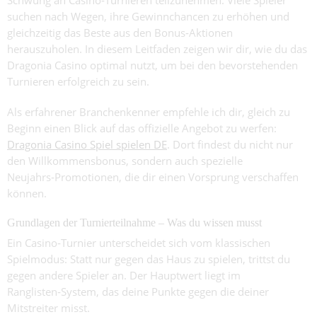
Schwung an Casino‑Turnieren teilzunehmen. Viele Spieler
suchen nach Wegen, ihre Gewinnchancen zu erhöhen und
gleichzeitig das Beste aus den Bonus‑Aktionen
herauszuholen. In diesem Leitfaden zeigen wir dir, wie du das
Dragonia Casino optimal nutzt, um bei den bevorstehenden
Turnieren erfolgreich zu sein.
Als erfahrener Branchenkenner empfehle ich dir, gleich zu
Beginn einen Blick auf das offizielle Angebot zu werfen:
Dragonia Casino Spiel spielen DE
. Dort findest du nicht nur
den Willkommensbonus, sondern auch spezielle
Neujahrs‑Promotionen, die dir einen Vorsprung verschaffen
können.
Grundlagen der Turnierteilnahme – Was du wissen musst
Ein Casino‑Turnier unterscheidet sich vom klassischen
Spielmodus: Statt nur gegen das Haus zu spielen, trittst du
gegen andere Spieler an. Der Hauptwert liegt im
Ranglisten‑System, das deine Punkte gegen die deiner
Mitstreiter misst.