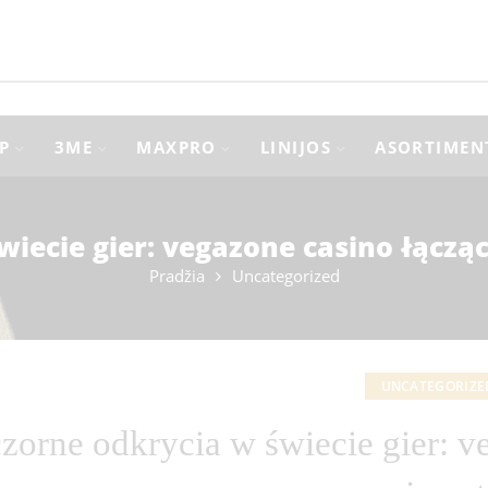
P
3ME
MAXPRO
LINIJOS
ASORTIMEN
iecie gier: vegazone casino łącząc
Pradžia
Uncategorized
UNCATEGORIZE
zorne odkrycia w świecie gier: v