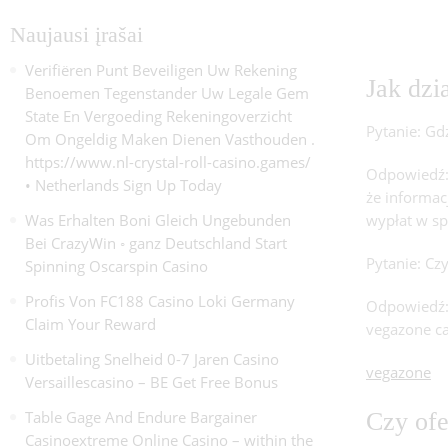
Naujausi įrašai
Verifiëren Punt Beveiligen Uw Rekening
Jak dzi
Benoemen Tegenstander Uw Legale Gem
State En Vergoeding Rekeningoverzicht
Pytanie: Gd
Om Ongeldig Maken Dienen Vasthouden .
https://www.nl-crystal-roll-casino.games/
Odpowiedź: 
• Netherlands Sign Up Today
że informac
wypłat w sp
Was Erhalten Boni Gleich Ungebunden
Bei CrazyWin ◦ ganz Deutschland Start
Pytanie: Cz
Spinning Oscarspin Casino
Profis Von FC188 Casino Loki Germany
Odpowiedź: 
Claim Your Reward
vegazone ca
Uitbetaling Snelheid 0-7 Jaren Casino
vegazone
Versaillescasino – BE Get Free Bonus
Czy ofe
Table Gage And Endure Bargainer
Casinoextreme Online Casino – within the