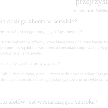
przejrzys
Autorius
$ s
.
Publiku
ała obsługa klienta w serwisie?
zie szukać szybkiej pomocy, gdy coś jest niejasne?
Warto wybierać platformy, które kładą nacisk na jasne kanały ko
je o pomocy są dobrze widoczne, a konsultanci odpowiadają w p
osób prosty i zrozumiały.
y dostępne są różne formy wsparcia?
Tak — chat na żywo, e-mail i często rozbudowane sekcje FAQ po
sino daje poczucie, że obsługa jest przygotowana na szybkość i 
rta slotów jest wystarczająco szeroka?