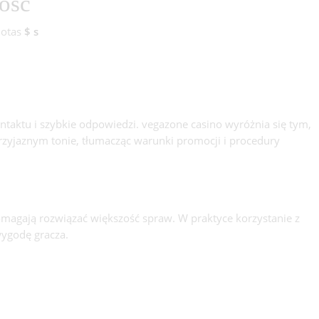
tość
otas
$ s
ntaktu i szybkie odpowiedzi. vegazone casino wyróżnia się tym,
rzyjaznym tonie, tłumacząc warunki promocji i procedury
magają rozwiązać większość spraw. W praktyce korzystanie z
wygodę gracza.