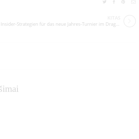
KITAS
Insider‑Strategien für das neue Jahres‑Turnier im Dragonia Casino
šimai