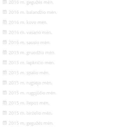
2016 m. gegužės mėn.
2016 m. balandžio mėn.
2016 m. kovo mėn.
2016 m. vasario mėn.
2016 m. sausio mėn.
2015 m. gruodžio mėn.
2015 m. lapkričio mėn.
2015 m. spalio mėn.
2015 m. rugsėjo mėn.
2015 m. rugpjūčio mėn.
2015 m. liepos mėn.
2015 m. birželio mėn.
2015 m. gegužės mėn.