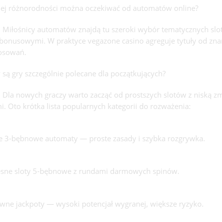
kiej różnorodności można oczekiwać od automatów online?
Miłośnicy automatów znajdą tu szeroki wybór tematycznych slo
 bonusowymi. W praktyce vegazone casino agreguje tytuły od znan
losowań.
y są gry szczególnie polecane dla początkujących?
Dla nowych graczy warto zacząć od prostszych slotów z niską z
 Oto krótka lista popularnych kategorii do rozważenia:
e 3-bębnowe automaty — proste zasady i szybka rozgrywka.
sne sloty 5-bębnowe z rundami darmowych spinów.
wne jackpoty — wysoki potencjał wygranej, większe ryzyko.