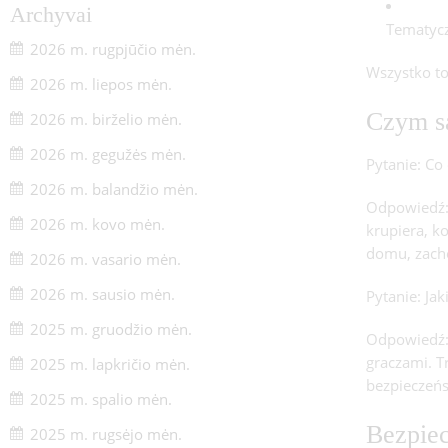
Archyvai
Tematycz
2026 m. rugpjūčio mėn.
Wszystko to
2026 m. liepos mėn.
Czym są
2026 m. birželio mėn.
2026 m. gegužės mėn.
Pytanie: Co
2026 m. balandžio mėn.
Odpowiedź: 
2026 m. kovo mėn.
krupiera, k
domu, zacho
2026 m. vasario mėn.
2026 m. sausio mėn.
Pytanie: Jak
2025 m. gruodžio mėn.
Odpowiedź: 
graczami. T
2025 m. lapkričio mėn.
bezpieczeńs
2025 m. spalio mėn.
Bezpiec
2025 m. rugsėjo mėn.