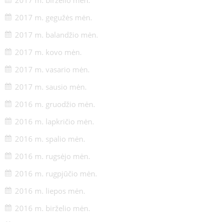
2017 m. birželio mėn.
2017 m. gegužės mėn.
2017 m. balandžio mėn.
2017 m. kovo mėn.
2017 m. vasario mėn.
2017 m. sausio mėn.
2016 m. gruodžio mėn.
2016 m. lapkričio mėn.
2016 m. spalio mėn.
2016 m. rugsėjo mėn.
2016 m. rugpjūčio mėn.
2016 m. liepos mėn.
2016 m. birželio mėn.