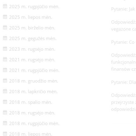
2025 m. rugpjūčio mėn.
Pytanie: Ja
2025 m. liepos mėn.
Odpowiedź: 
2025 m. birželio mėn.
vegazone ca
2025 m. gegužės mėn.
Pytanie: Co
2023 m. rugsėjo mėn.
Odpowiedź: 
2021 m. rugsėjo mėn.
funkcjonaln
finansów c
2021 m. rugpjūčio mėn.
2018 m. gruodžio mėn.
Pytanie: Dl
2018 m. lapkričio mėn.
Odpowiedź: 
przejrzyste
2018 m. spalio mėn.
odpowiedzi
2018 m. rugsėjo mėn.
2018 m. rugpjūčio mėn.
2018 m. liepos mėn.