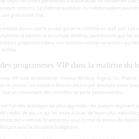
 de dépôt récurrent permettent d’automatiser un versement fixe ch
lusieurs sessions. Le plafond quotidien ou hebdomadaire peut êtr
i une granularité fine.
on mobile assure que le joueur garde le contrôle où qu’il soit. L
rtphone, la tablette et le compte desktop, garantissant que les ale
érateurs proposent même une fonction « mode vacances » qui désa
 définie.
 des programmes VIP dans la maîtrise du 
mes VIP sont structurés en niveaux (Bronze, Argent, Or, Platine, 
es du joueur. Un membre Bronze pourra par exemple miser jusqu’à
€ tout en conservant des contrôles de perte personnalisés.
est l’un des avantages les plus appréciés : les joueurs reçoivent 
de crédits de jeu, ce qui les incite à jouer de façon plus mesuré
lement des « remises financières » sous forme de bonus de dépôt 
nforçant ainsi la discipline budgétaire.