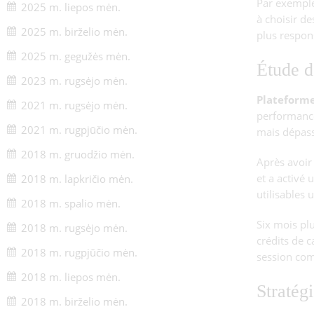
Par exemple
2025 m. liepos mėn.
à choisir de
2025 m. birželio mėn.
plus respon
2025 m. gegužės mėn.
Étude d
2023 m. rugsėjo mėn.
Plateform
2021 m. rugsėjo mėn.
performances
2021 m. rugpjūčio mėn.
mais dépass
2018 m. gruodžio mėn.
Après avoir
et a activé 
2018 m. lapkričio mėn.
utilisables 
2018 m. spalio mėn.
Six mois pl
2018 m. rugsėjo mėn.
crédits de c
2018 m. rugpjūčio mėn.
session com
2018 m. liepos mėn.
Stratég
2018 m. birželio mėn.