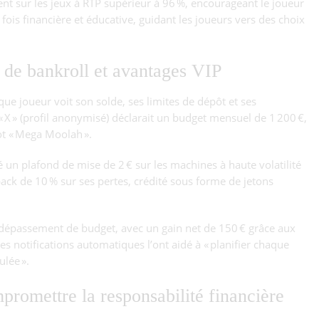
nt sur les jeux à RTP supérieur à 96 %, encourageant le joueur
fois financière et éducative, guidant les joueurs vers des choix
s de bankroll et avantages VIP
ue joueur voit son solde, ses limites de dépôt et ses
« X » (profil anonymisé) déclarait un budget mensuel de 1 200 €,
ot « Mega Moolah ».
n plafond de mise de 2 € sur les machines à haute volatilité
hback de 10 % sur ses pertes, crédité sous forme de jetons
 dépassement de budget, avec un gain net de 150 € grâce aux
les notifications automatiques l’ont aidé à « planifier chaque
lée ».
promettre la responsabilité financière