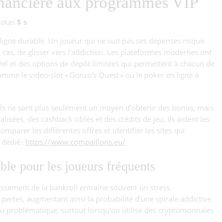
 financière aux programmes VIP
otas
$ s
 ligne durable. Un joueur qui ne suit pas ses dépenses risque
s cas, de glisser vers l’addiction. Les plateformes modernes ont
éel et des options de dépôt limitées qui permettent à chacun de
comme le video‑slot « Gonzo’s Quest » ou le poker en ligne à
ils ne sont plus seulement un moyen d’obtenir des bonus, mais
isées, des cashback ciblés et des crédits de jeu, ils aident les
mparer les différentes offres et identifier les sites qui
 dédié :
https://www.compaillons.eu/
.
able pour les joueurs fréquents
assement de la bankroll entraîne souvent un stress
pertes, augmentant ainsi la probabilité d’une spirale addictive.
le jeu problématique, surtout lorsqu’on utilise des cryptomonnaies