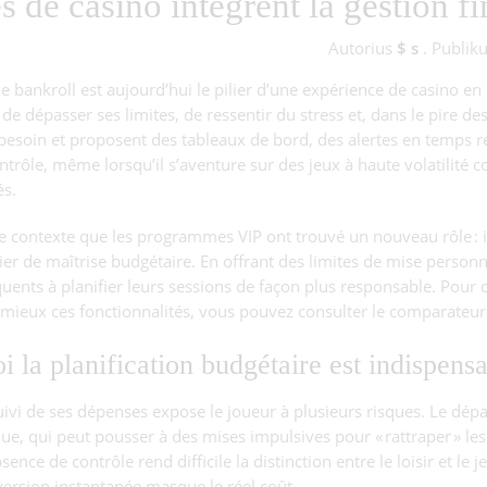
es de casino intègrent la gestion
Autorius
$ s
.
Publiku
e bankroll est aujourd’hui le pilier d’une expérience de casino en
e dépasser ses limites, de ressentir du stress et, dans le pire de
besoin et proposent des tableaux de bord, des alertes en temps r
ntrôle, même lorsqu’il s’aventure sur des jeux à haute volatilité 
és.
ce contexte que les programmes VIP ont trouvé un nouveau rôle : 
ier de maîtrise budgétaire. En offrant des limites de mise personnal
uents à planifier leurs sessions de façon plus responsable. Pour co
e mieux ces fonctionnalités, vous pouvez consulter le comparateur
i la planification budgétaire est indispens
suivi de ses dépenses expose le joueur à plusieurs risques. Le dép
e, qui peut pousser à des mises impulsives pour « rattraper » les 
bsence de contrôle rend difficile la distinction entre le loisir et 
version instantanée masque le réel coût.