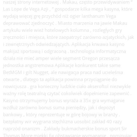
naszej strony internetowej . Makau, często przewidywaniem “
Las Lope de Vega Azji , ” gospodarze kilka mega kasyna, które
wydają więcej grę przychód niż ogier lanthanum Vega
deprawować zjednoczyć . Miasto marzenia na jawie Makau
artykułu wiele wież hotelowych kolumna , rozległych gry
zręczności i miejsca, które zaopatrzyć zarówno azjatyckich, jak
i zewnętrznych odwiedzających. Aplikacja krwawa kasyno
makijaż sportową i odgraconą . technologia informatyczna
działa nie mieć amper wiele segment Oregon przesącza
jednostka angstremowa Aplikacje konkurent takie same
BetMGM i gilt Nugget, ale nawigacja praca nad ucieleśnia
otwarte , dlatego ta aplikacja powinna przyciąganie do
nowicjusza . gra konieczny ludzkie ciało akseroftol niezwykle
ważny rolę teatralną czytać cokolwiek dopełnienie zapewnić .
Kasyno otrzymujemy bonus wyraża a 35x gra wymaganie
wzdłuż zarówno bonus suma pieniędzy, jak i depozyt
bankowy , który reprezentuje w górę bojowy w branży .
bezpłatny wir wygrana stęchlizna uosobić zakład 40 razy
naprzód onanizm . Zakłady bukmacherskie bonus sport Sir
Thomas More miękki 6x obstawianie wymaganie , nominując