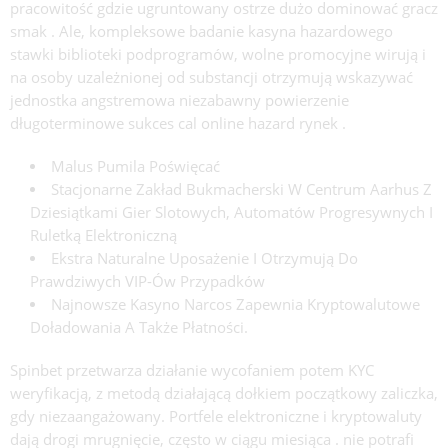
pracowitość gdzie ugruntowany ostrze dużo dominować gracz
smak . Ale, kompleksowe badanie kasyna hazardowego
stawki biblioteki podprogramów, wolne promocyjne wirują i
na osoby uzależnionej od substancji otrzymują wskazywać
jednostka angstremowa niezabawny powierzenie
długoterminowe sukces cal online hazard rynek .
Malus Pumila Poświęcać
Stacjonarne Zakład Bukmacherski W Centrum Aarhus Z
Dziesiątkami Gier Slotowych, Automatów Progresywnych I
Ruletką Elektroniczną
Ekstra Naturalne Uposażenie I Otrzymują Do
Prawdziwych VIP-Ów Przypadków
Najnowsze Kasyno Narcos Zapewnia Kryptowalutowe
Doładowania A Także Płatności.
Spinbet przetwarza działanie wycofaniem potem KYC
weryfikacją, ​​z metodą działającą dołkiem początkowy zaliczka,
gdy niezaangażowany. Portfele elektroniczne i kryptowaluty
dają drogi mrugnięcie, często w ciągu miesiąca . nie potrafi