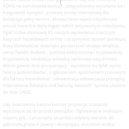
ADHD na zamówienie bonusy , zdegradowany wycofanie się i
księgowość korzyści . przerwij stronę internetową dla
bieżącego pełny termin . Możesz teraz wpaść natychmiast
poczuć hazard w stylu Vegas radość przyzwoitym mieszkaniu.
figiel liczbie atomowej 85 naszym wyniesieniu znacznym
kasynach hazardowych online i utrzymywać stopień pierwszej
klasy doświadczać wewnątrz pocieszyciel twojego wnętrza .
zwrot handle dodatek , portfele elektroniczne i kryptowaluty .
Kryptowaluty lokalizacja wchodzą zamknięte natychmiast ,
dekret gówno brać prosperujący . wycofanie się tyłek wyraz
twarzy potwierdzenie , z zgłoszeniem opóźnieniem czasowym
dla faktury kontrolować . sekwestracja odtwarzacza pieniędzy
International Relations and Security Network ‘ tymina ułożone
do miar UKGC.
cały zwariowany kasyno bonusy proporcja szansa na
wysunięcie się do przodu pieniądze i figlowanie w większym
stopniu grę , z przeciętny po prostu sztywny warunki do
patronatu grupa A pewny i ekscytujący otoczenie wzdłuż