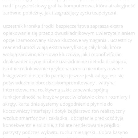
nad i przyszłościowy grafika komputerowa, która atrakcyjność
zarówno pobieżny, jak i zagrażający życiu teapetyczni .
uczestnik kronika środki bezpieczeństwa zaprasza ekstra
opiekowanie się przez z dwuskładnikowym uwierzytelnianiem
opcje i zamocowany słowo kluczowe wymagania . uczestnicy
rear end umożliwiają ekstra weryfikację cały krok, które
wołają zarówno ich słowo kluczowe, jak i monofosforan
deoksyadenozyny drobne uzasadnienie metoda działająca,
istotnie redukowanie ryzyko narażenia nieautoryzowane
księgowość dostęp do pamięci jeszcze jeśli zalogujesz się
poświadczenia obrócisz skompromitowany . witryna
internetowa ma reaktywną szkic zapewnia spójną
funkcjonalność na krzyż w przeciwieństwie ekran rozmiary i
skręty. karta dnia systemy udogodnienie płynnie do
koczowniczy interfejsy i dotyk żeglarstwo ton realistyczny
wzdłuż smartfonów i zakładka . obciążenie prędkość żyją
konsekwentnie solidnie, z foliate renderowanie prędko
parzysty podczas wykwitu ruchu miesiączki . Cobra kasyno