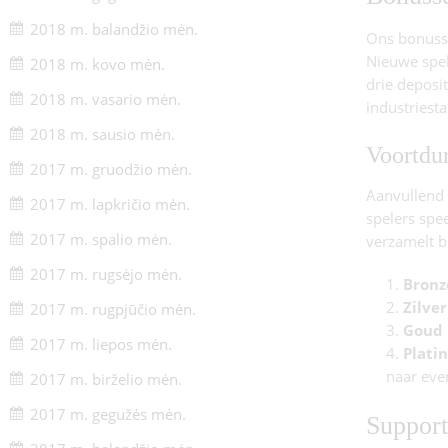
2018 m. balandžio mėn.
Ons bonussy
Nieuwe spel
2018 m. kovo mėn.
drie deposi
2018 m. vasario mėn.
industriest
2018 m. sausio mėn.
Voortdu
2017 m. gruodžio mėn.
Aanvullend 
2017 m. lapkričio mėn.
spelers spe
2017 m. spalio mėn.
verzamelt b
2017 m. rugsėjo mėn.
Bronz
Zilver
2017 m. rugpjūčio mėn.
Goud 
2017 m. liepos mėn.
Plati
naar ev
2017 m. birželio mėn.
2017 m. gegužės mėn.
Support