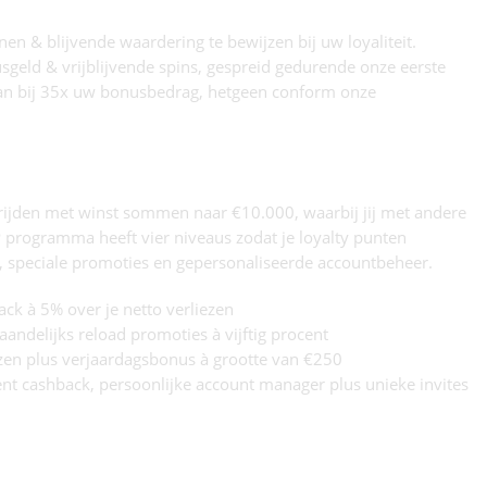
en & blijvende waardering te bewijzen bij uw loyaliteit.
eld & vrijblijvende spins, gespreid gedurende onze eerste
aan bij 35x uw bonusbedrag, hetgeen conform onze
ijden met winst sommen naar €10.000, waarbij jij met andere
 programma heeft vier niveaus zodat je loyalty punten
ld, speciale promoties en gepersonaliseerde accountbeheer.
ck à 5% over je netto verliezen
ndelijks reload promoties à vijftig procent
en plus verjaardagsbonus à grootte van €250
nt cashback, persoonlijke account manager plus unieke invites