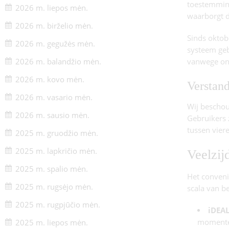
toestemming
2026 m. liepos mėn.
waarborgt d
2026 m. birželio mėn.
Sinds oktob
2026 m. gegužės mėn.
systeem geb
vanwege ona
2026 m. balandžio mėn.
2026 m. kovo mėn.
Verstand
2026 m. vasario mėn.
Wij beschou
2026 m. sausio mėn.
Gebruikers z
tussen viere
2025 m. gruodžio mėn.
2025 m. lapkričio mėn.
Veelzij
2025 m. spalio mėn.
Het conveni
2025 m. rugsėjo mėn.
scala van b
2025 m. rugpjūčio mėn.
iDEAL
moment
2025 m. liepos mėn.