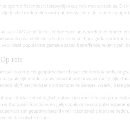
n support differentieert fatsoenlijke casino’s met eersteklas. Di
d zijn in elke onderdelen omtrent ons systeem. Je kunt de support 
hat staat 24/7 actief inclusief doorsnee antwoordtijden binnen é
ehandelen wij elektronische berichten in 4 uur gedurende kantoo
voor deze populairste gestelde zaken betreffende rekeningen, be
Op reis
ortaal is compleet geoptimaliseerd naar telefoons & pads, ongeach
k toegankelijk middels jouw smartphone browser met gelijke funct
laanbod blijft beschikbaar op smartphone devices, waarbij deze g
hone interface staat logisch ontworpen voorzien van grote button
en withdrawals functioneren gelijk zoals onze computer experience
ze servers zijn geoptimaliseerd voor razendsnelle laadsnelheden, 
ken via technische issues.