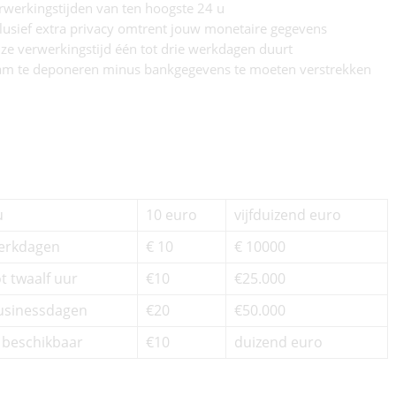
rwerkingstijden van ten hoogste 24 u
clusief extra privacy omtrent jouw monetaire gegevens
e verwerkingstijd één tot drie werkdagen duurt
 naam te deponeren minus bankgegevens te moeten verstrekken
u
10 euro
vijfduizend euro
erkdagen
€ 10
€ 10000
ot twaalf uur
€10
€25.000
usinessdagen
€20
€50.000
 beschikbaar
€10
duizend euro