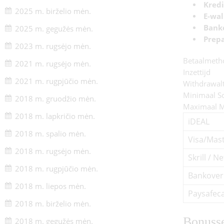
Kredi
2025 m. birželio mėn.
E-wal
Banko
2025 m. gegužės mėn.
Prep
2023 m. rugsėjo mėn.
Betaalmeth
2021 m. rugsėjo mėn.
Inzettijd
2021 m. rugpjūčio mėn.
Withdrawalt
Minimaal 
2018 m. gruodžio mėn.
Maximaal M
2018 m. lapkričio mėn.
iDEAL
2018 m. spalio mėn.
Visa/Mas
2018 m. rugsėjo mėn.
Skrill / Ne
2018 m. rugpjūčio mėn.
Bankover
2018 m. liepos mėn.
Paysafec
2018 m. birželio mėn.
Bonusse
2018 m. gegužės mėn.