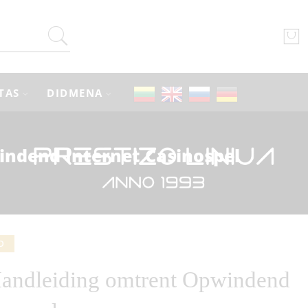
TAS
DIDMENA
indend Internet Casinospel
D
Handleiding omtrent Opwindend