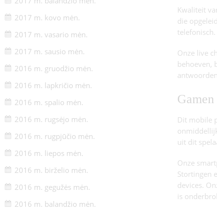
2017 m. balandžio mėn.
Kwaliteit va
2017 m. kovo mėn.
die opgelei
telefonisch.
2017 m. vasario mėn.
2017 m. sausio mėn.
Onze live c
behoeven, b
2016 m. gruodžio mėn.
antwoorden 
2016 m. lapkričio mėn.
Gamen 
2016 m. spalio mėn.
2016 m. rugsėjo mėn.
Dit mobile p
onmiddellij
2016 m. rugpjūčio mėn.
uit dit spe
2016 m. liepos mėn.
Onze smartp
2016 m. birželio mėn.
Stortingen 
devices. On
2016 m. gegužės mėn.
is onderbro
2016 m. balandžio mėn.