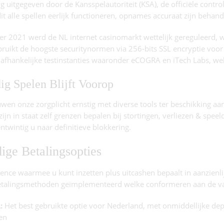
 uitgegeven door de Kansspelautoriteit (KSA), de officiële contr
it alle spellen eerlijk functioneren, opnames accuraat zijn behan
er 2021 werd de NL internet casinomarkt wettelijk gereguleerd, 
ruikt de hoogste securitynormen via 256-bits SSL encryptie voor 
fhankelijke testinstanties waaronder eCOGRA en iTech Labs, welk
ig Spelen Blijft Voorop
wen onze zorgplicht ernstig met diverse tools ter beschikking aa
ijn in staat zelf grenzen bepalen bij stortingen, verliezen & spee
ntwintig u naar definitieve blokkering.
dige Betalingsopties
ence waarmee u kunt inzetten plus uitcashen bepaalt in aanzienl
etalingsmethoden geïmplementeerd welke conformeren aan de va
:
Het best gebruikte optie voor Nederland, met onmiddellijke dep
en