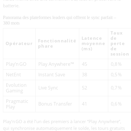
batterie.
Panorama des plateformes leaders qui offrent le sync parfait –
380 mots
Taux
Latence
de
Fonctionnalité
Opérateur
moyenne
perte
phare
(ms)
de
session
Play’n GO
Play Anywhere™
45
0,8 %
NetEnt
Instant Save
38
0,5 %
Evolution
Live Sync
52
0,7 %
Gaming
Pragmatic
Bonus Transfer
41
0,6 %
Play
Play’n GO a été l’un des premiers à lancer “Play Anywhere”,
qui synchronise automatiquement le solde, les tours gratuits