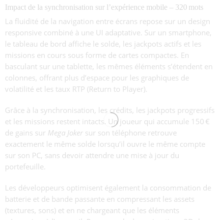
Impact de la synchronisation sur l’expérience mobile – 320 mots
La fluidité de la navigation entre écrans repose sur un design
responsive combiné à une UI adaptative. Sur un smartphone,
le tableau de bord affiche le solde, les jackpots actifs et les
missions en cours sous forme de cartes compactes. En
basculant sur une tablette, les mêmes éléments s’étendent en
colonnes, offrant plus d’espace pour les graphiques de
volatilité et les taux RTP (Return to Player).
Grâce à la synchronisation, les crédits, les jackpots progressifs
et les missions restent intacts. Un joueur qui accumule 150 €
de gains sur
Mega Joker
sur son téléphone retrouve
exactement le même solde lorsqu’il ouvre le même compte
sur son PC, sans devoir attendre une mise à jour du
portefeuille.
Les développeurs optimisent également la consommation de
batterie et de bande passante en compressant les assets
(textures, sons) et en ne chargeant que les éléments