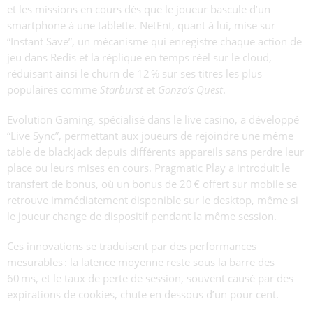
et les missions en cours dès que le joueur bascule d’un
smartphone à une tablette. NetEnt, quant à lui, mise sur
“Instant Save”, un mécanisme qui enregistre chaque action de
jeu dans Redis et la réplique en temps réel sur le cloud,
réduisant ainsi le churn de 12 % sur ses titres les plus
populaires comme
Starburst
et
Gonzo’s Quest
.
Evolution Gaming, spécialisé dans le live casino, a développé
“Live Sync”, permettant aux joueurs de rejoindre une même
table de blackjack depuis différents appareils sans perdre leur
place ou leurs mises en cours. Pragmatic Play a introduit le
transfert de bonus, où un bonus de 20 € offert sur mobile se
retrouve immédiatement disponible sur le desktop, même si
le joueur change de dispositif pendant la même session.
Ces innovations se traduisent par des performances
mesurables : la latence moyenne reste sous la barre des
60 ms, et le taux de perte de session, souvent causé par des
expirations de cookies, chute en dessous d’un pour cent.