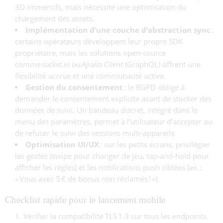
3D immersifs, mais nécessite une optimisation du
chargement des assets.
Implémentation d’une couche d’abstraction sync
:
certains opérateurs développent leur propre SDK
propriétaire, mais les solutions open‑source
comme
socket.io
ou
Apollo Client
(GraphQL) offrent une
flexibilité accrue et une communauté active.
Gestion du consentement
: le RGPD oblige à
demander le consentement explicite avant de stocker des
données de suivi. Un bandeau discret, intégré dans le
menu des paramètres, permet à l’utilisateur d’accepter ou
de refuser le suivi des sessions multi‑appareils.
Optimisation UI/UX
: sur les petits écrans, privilégier
les gestes (swipe pour changer de jeu, tap‑and‑hold pour
afficher les règles) et les notifications push ciblées (ex. :
« Vous avez 5 € de bonus non réclamés ! »).
Checklist rapide pour le lancement mobile
Vérifier la compatibilité TLS 1.3 sur tous les endpoints.