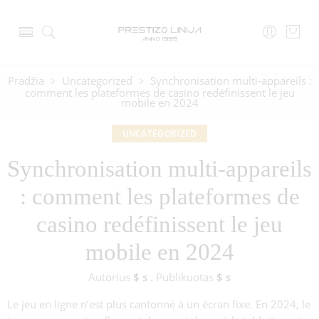
Pradžia
Uncategorized
Synchronisation multi‑appareils :
comment les plateformes de casino redéfinissent le jeu
mobile en 2024
UNCATEGORIZED
Synchronisation multi‑appareils
: comment les plateformes de
casino redéfinissent le jeu
mobile en 2024
Autorius
$ s
.
Publikuotas
$ s
Le jeu en ligne n’est plus cantonné à un écran fixe. En 2024, le