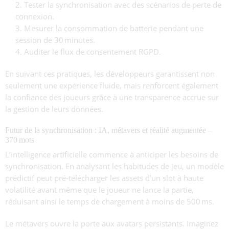
Tester la synchronisation avec des scénarios de perte de
connexion.
Mesurer la consommation de batterie pendant une
session de 30 minutes.
Auditer le flux de consentement RGPD.
En suivant ces pratiques, les développeurs garantissent non
seulement une expérience fluide, mais renforcent également
la confiance des joueurs grâce à une transparence accrue sur
la gestion de leurs données.
Futur de la synchronisation : IA, métavers et réalité augmentée –
370 mots
L’intelligence artificielle commence à anticiper les besoins de
synchronisation. En analysant les habitudes de jeu, un modèle
prédictif peut pré‑télécharger les assets d’un slot à haute
volatilité avant même que le joueur ne lance la partie,
réduisant ainsi le temps de chargement à moins de 500 ms.
Le métavers ouvre la porte aux avatars persistants. Imaginez