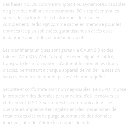
des bases NoSQL comme MongoDB ou DynamoDB, capables
de gérer des millions de documents JSON représentant les
soldes, les jackpots et les historiques de mise. En
complément, Redis agit comme cache en mémoire pour les
données les plus sollicitées, garantissant un accès quasi
instantané aux crédits et aux bonus actifs.
Les identifiants uniques sont gérés via OAuth 2.0 et des
tokens JWT (JSON Web Token). Le token, signé et chiffré,
transporte les informations d’authentification et les droits
d’accès, permettant à chaque appareil de valider la session
sans transmettre le mot de passe à chaque requête.
Sécurité et conformité sont non négociables. Le RGPD impose
la protection des données personnelles, d’où le recours au
chiffrement TLS 1.3 sur toutes les communications. Les
opérateurs implémentent également des mécanismes de
rotation des clés et de purge automatisée des données
inactives, afin de réduire les risques de fuite.