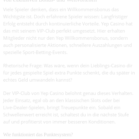
Viele Spieler denken, dass ein Willkommensbonus das
Wichtigste ist. Doch erfahrene Spieler wissen: Langfristiger
Erfolg entsteht durch kontinuierliche Vorteile. Yep Casino hat
das mit seinem VIP‑Club perfekt umgesetzt. Hier erhalten
Mitglieder nicht nur den Yep Willkommensbonus, sondern
auch personalisierte Aktionen, schnellere Auszahlungen und
spezielle Sport‑Betting‑Events.
Rhetorische Frage: Was wäre, wenn dein Lieblings‑Casino dir
für jedes gespielte Spiel extra Punkte schenkt, die du später in
echtes Geld umwandeln kannst?
Der VIP‑Club von Yep Casino belohnt genau dieses Verhalten.
Jeder Einsatz, egal ob an den klassischen Slots oder bei
Live‑Dealer‑Spielen, bringt Treuepunkte ein. Sobald ein
Schwellenwert erreicht ist, schaltest du in die nächste Stufe
auf und profitierst von immer besseren Konditionen.
Wie funktioniert das Punktesystem?