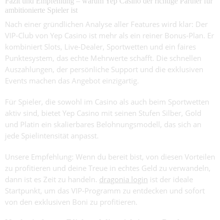
Fazit und Empfehlung – warum Yep Casino der richtige Partner für
ambitionierte Spieler ist
Nach einer gründlichen Analyse aller Features wird klar: Der
VIP‑Club von Yep Casino ist mehr als ein reiner Bonus‑Plan. Er
kombiniert Slots, Live‑Dealer, Sportwetten und ein faires
Punktesystem, das echte Mehrwerte schafft. Die schnellen
Auszahlungen, der persönliche Support und die exklusiven
Events machen das Angebot einzigartig.
Für Spieler, die sowohl im Casino als auch beim Sportwetten
aktiv sind, bietet Yep Casino mit seinen Stufen Silber, Gold
und Platin ein skalierbares Belohnungsmodell, das sich an
jede Spielintensität anpasst.
Unsere Empfehlung: Wenn du bereit bist, von diesen Vorteilen
zu profitieren und deine Treue in echtes Geld zu verwandeln,
dann ist es Zeit zu handeln.
dragonia login
ist der ideale
Startpunkt, um das VIP‑Programm zu entdecken und sofort
von den exklusiven Boni zu profitieren.