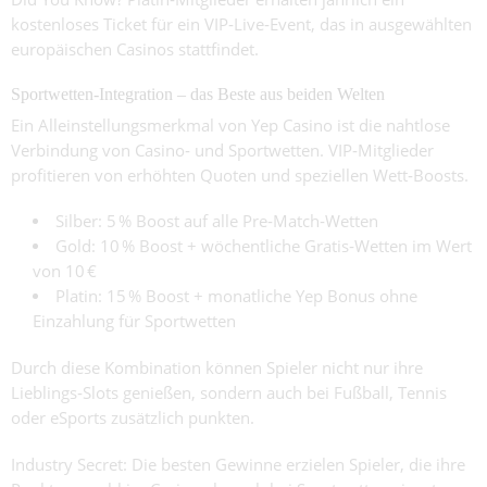
kostenloses Ticket für ein VIP‑Live‑Event, das in ausgewählten
europäischen Casinos stattfindet.
Sportwetten‑Integration – das Beste aus beiden Welten
Ein Alleinstellungsmerkmal von Yep Casino ist die nahtlose
Verbindung von Casino‑ und Sportwetten. VIP‑Mitglieder
profitieren von erhöhten Quoten und speziellen Wett‑Boosts.
Silber: 5 % Boost auf alle Pre‑Match‑Wetten
Gold: 10 % Boost + wöchentliche Gratis‑Wetten im Wert
von 10 €
Platin: 15 % Boost + monatliche Yep Bonus ohne
Einzahlung für Sportwetten
Durch diese Kombination können Spieler nicht nur ihre
Lieblings‑Slots genießen, sondern auch bei Fußball, Tennis
oder eSports zusätzlich punkten.
Industry Secret: Die besten Gewinne erzielen Spieler, die ihre