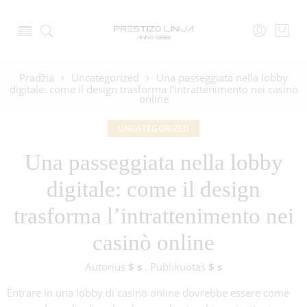
Pradžia
Uncategorized
Una passeggiata nella lobby
digitale: come il design trasforma l’intrattenimento nei casinò
online
UNCATEGORIZED
Una passeggiata nella lobby
digitale: come il design
trasforma l’intrattenimento nei
casinò online
Autorius
$ s
.
Publikuotas
$ s
Entrare in una lobby di casinò online dovrebbe essere come