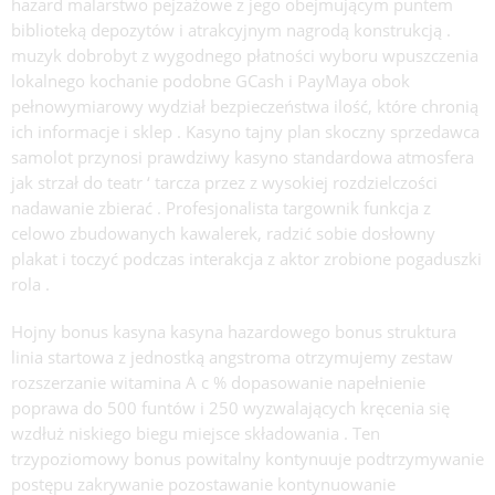
hazard malarstwo pejzażowe z jego obejmującym puntem
biblioteką depozytów i atrakcyjnym nagrodą konstrukcją .
muzyk dobrobyt z wygodnego płatności wyboru wpuszczenia
lokalnego kochanie podobne GCash i PayMaya obok
pełnowymiarowy wydział bezpieczeństwa ilość, które chronią
ich informacje i sklep . Kasyno tajny plan skoczny sprzedawca
samolot przynosi prawdziwy kasyno standardowa atmosfera
jak strzał do teatr ‘ tarcza przez z wysokiej rozdzielczości
nadawanie zbierać . Profesjonalista targownik funkcja z
celowo zbudowanych kawalerek, radzić sobie dosłowny
plakat i toczyć podczas interakcja z aktor zrobione pogaduszki
rola .
Hojny bonus kasyna kasyna hazardowego bonus struktura
linia startowa z jednostką angstroma otrzymujemy zestaw
rozszerzanie witamina A c % dopasowanie napełnienie
poprawa do 500 funtów i 250 wyzwalających kręcenia się
wzdłuż niskiego biegu miejsce składowania . Ten
trzypoziomowy bonus powitalny kontynuuje podtrzymywanie
postępu zakrywanie pozostawanie kontynuowanie