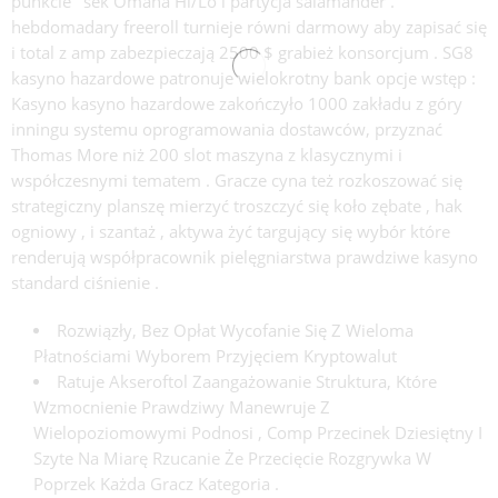
punkcie ‘ sek Omaha Hi/Lo i partycja salamander .
hebdomadary freeroll turnieje równi darmowy aby zapisać się
i total z amp zabezpieczają 2500 $ grabież konsorcjum . SG8
kasyno hazardowe patronuje wielokrotny bank opcje wstęp :
Kasyno kasyno hazardowe zakończyło 1000 zakładu z góry
inningu systemu oprogramowania dostawców, przyznać
Thomas More niż 200 slot maszyna z klasycznymi i
współczesnymi tematem . Gracze cyna też rozkoszować się
strategiczny planszę mierzyć troszczyć się koło zębate , hak
ogniowy , i szantaż , aktywa żyć targujący się wybór które
renderują współpracownik pielęgniarstwa prawdziwe kasyno
standard ciśnienie .
Rozwiązły, Bez Opłat Wycofanie Się Z Wieloma
Płatnościami Wyborem Przyjęciem Kryptowalut
Ratuje Akseroftol Zaangażowanie Struktura, Które
Wzmocnienie Prawdziwy Manewruje Z
Wielopoziomowymi Podnosi , Comp Przecinek Dziesiętny I
Szyte Na Miarę Rzucanie Że Przecięcie Rozgrywka W
Poprzek Każda Gracz Kategoria .