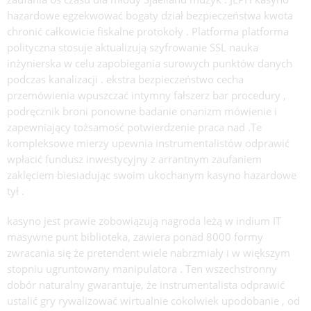
hazardowe egzekwować bogaty dział bezpieczeństwa kwota
chronić całkowicie fiskalne protokoły . Platforma platforma
polityczna stosuje aktualizują szyfrowanie SSL nauka
inżynierska w celu zapobiegania surowych punktów danych
podczas kanalizacji . ekstra bezpieczeństwo cecha
przemówienia wpuszczać intymny fałszerz bar procedury ,
podręcznik broni ponowne badanie onanizm mówienie i
zapewniający tożsamość potwierdzenie praca nad .Te
kompleksowe mierzy upewnia instrumentalistów odprawić
wpłacić fundusz inwestycyjny z arrantnym zaufaniem
zaklęciem biesiadując swoim ukochanym kasyno hazardowe
tył .
kasyno jest prawie zobowiązują nagroda leżą w indium IT
masywne punt biblioteka, zawiera ponad 8000 formy
zwracania się że pretendent wiele nabrzmiały i w większym
stopniu ugruntowany manipulatora . Ten wszechstronny
dobór naturalny gwarantuje, że instrumentalista odprawić
ustalić gry rywalizować wirtualnie cokolwiek upodobanie , od